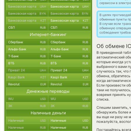
сервисом в электр
Банковская карта
Банковская карта
UAH
UAH
Банковская карта
Банковская карта
BYN
BYN
В целях противоде
обменные пункты п
Банковская карта
Банковская карта
KZT
KZT
В случае если тра
СБП
СБП
RUB
RUB
обменную операци
соблюдения требов
Интернет-банкинг
Сбербанк
Сбербанк
RUB
RUB
Об обмене I
Альфа-Банк
Альфа-Банк
RUB
RUB
В приведенной табл
Т-Банк
Т-Банк
RUB
RUB
автоматический об
которые иногда уст
ВТБ
ВТБ
RUB
RUB
выбранного вами пу
Приват 24
Приват 24
UAH
UAH
случилось так, что
обмена, обратитесь
Kaspi Bank
Kaspi Bank
KZT
KZT
когда автоматичес
Revolut
Revolut
EUR
EUR
Если произвести об
таки не получилос
Денежные переводы
вовремя принять н
WU
WU
USD
USD
списка.
ЗК
ЗК
RUB
RUB
Спешим заметить, 
обнаружить более 
Наличные деньги
вы еще ни разу не 
Наличные
Наличные
USD
USD
пожалуйста, воспол
Наличные
Наличные
RUB
RUB
Постарайтесь всег