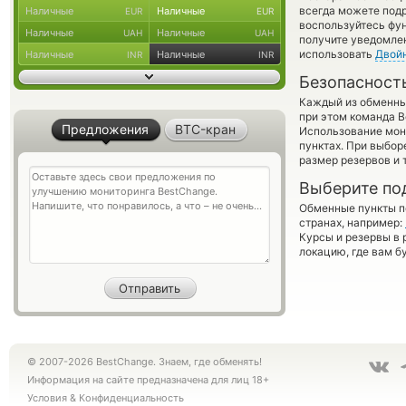
всегда можете под
Наличные
Наличные
EUR
EUR
воспользуйтесь фу
Наличные
Наличные
UAH
UAH
получите уведомлен
использовать
Двой
Наличные
Наличные
INR
INR
Безопасност
Каждый из обменны
при этом команда 
Предложения
BTC-кран
Использование мон
пунктах. При выбор
размер резервов и 
Выберите по
Обменные пункты по
странах, например:
Курсы и резервы в 
локацию, где вам б
© 2007-2026 BestChange. Знаем, где обменять!
Информация на сайте предназначена для лиц 18+
Условия
&
Конфиденциальность