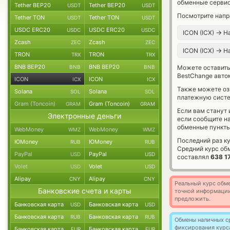
обменные сервис
Tether BEP20
Tether BEP20
USDT
USDT
Посмотрите напр
Tether TON
Tether TON
USDT
USDT
USDC ERC20
USDC ERC20
USDC
USDC
→
ICON (ICX)
Н
Zcash
Zcash
ZEC
ZEC
→
ICON (ICX)
Н
TRON
TRON
TRX
TRX
BNB BEP20
BNB BEP20
BNB
BNB
Можете оставит
BestChange авто
ICON
ICON
ICX
ICX
Также можете о
Solana
Solana
SOL
SOL
платежную систе
Gram (Toncoin)
Gram (Toncoin)
GRAM
GRAM
Если вам станут
Электронные деньги
если сообщите н
обменные пункты
WebMoney
WebMoney
WMZ
WMZ
Последний раз к
ЮMoney
ЮMoney
RUB
RUB
Средний курс об
PayPal
PayPal
USD
USD
составлял
638 1
Volet
Volet
USD
USD
Alipay
Alipay
CNY
CNY
Реальный курс обме
Банковские счета и карты
точной информации
предложить.
Банковская карта
Банковская карта
USD
USD
Банковская карта
Банковская карта
RUB
RUB
Обмены наличных с
фиксирования курс
Банковская карта
Банковская карта
EUR
EUR