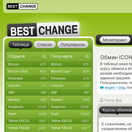
Мониторинг
Таблица
Список
Популярное
Обмен ICON 
В таблице ниже п
Bitcoin
Bitcoin
BTC
BTC
курсу обмена в И
Bitcoin Cash
Bitcoin Cash
BCH
BCH
резерв необходим
администрацией.
Ethereum
Ethereum
ETH
ETH
Пользователям, п
Litecoin
Litecoin
LTC
LTC
видео-гайд
, п
XRP
XRP
XRP
XRP
Monero
Monero
XMR
XMR
Город:
Все
Dogecoin
Dogecoin
DOGE
DOGE
Курсы обмена
Dash
Dash
DASH
DASH
Tether ERC20
Tether ERC20
USDT
USDT
К сожалению, на
Tether TRC20
Tether TRC20
USDT
USDT
направлением об