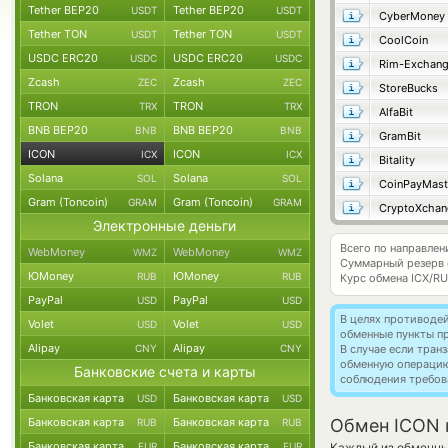
Tether BEP20
Tether BEP20
USDT
USDT
CyberMoney
Tether TON
Tether TON
USDT
USDT
CoolCoin
USDC ERC20
USDC ERC20
USDC
USDC
Rim-Exchan
Zcash
Zcash
ZEC
ZEC
StoreBucks
TRON
TRON
TRX
TRX
AlfaBit
BNB BEP20
BNB BEP20
BNB
BNB
GramBit
ICON
ICON
ICX
ICX
Bitality
Solana
Solana
SOL
SOL
CoinPayMast
Gram (Toncoin)
Gram (Toncoin)
GRAM
GRAM
CryptoXchan
Электронные деньги
Всего по направлен
WebMoney
WebMoney
WMZ
WMZ
Суммарный резерв
ЮMoney
ЮMoney
RUB
RUB
Курс обмена
ICX/R
PayPal
PayPal
USD
USD
В целях противоде
Volet
Volet
USD
USD
обменные пункты п
Alipay
Alipay
CNY
CNY
В случае если тра
обменную операци
Банковские счета и карты
соблюдения требов
Банковская карта
Банковская карта
USD
USD
Банковская карта
Банковская карта
Обмен ICON 
RUB
RUB
Банковская карта
Банковская карта
EUR
EUR
Каждый из обменных