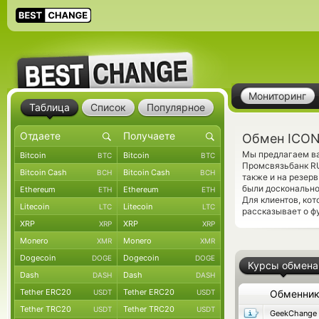
Мониторинг
Таблица
Список
Популярное
Обмен ICON
Мы предлагаем ва
Bitcoin
Bitcoin
BTC
BTC
Промсвязьбанк RU
Bitcoin Cash
Bitcoin Cash
BCH
BCH
также и на резер
были досконально
Ethereum
Ethereum
ETH
ETH
Для клиентов, ко
Litecoin
Litecoin
LTC
LTC
рассказывает о ф
XRP
XRP
XRP
XRP
Monero
Monero
XMR
XMR
Dogecoin
Dogecoin
DOGE
DOGE
Курсы обмена
Dash
Dash
DASH
DASH
Tether ERC20
Tether ERC20
USDT
USDT
Обменни
Tether TRC20
Tether TRC20
USDT
USDT
GeekChange