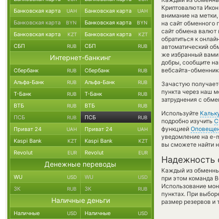
Криптовалюта Ико
Банковская карта
Банковская карта
UAH
UAH
внимание на метки,
Банковская карта
Банковская карта
BYN
BYN
на сайт обменного 
сайт обмена валют
Банковская карта
Банковская карта
KZT
KZT
обратиться к онлай
СБП
СБП
RUB
RUB
автоматический о
же избранный вами 
Интернет-банкинг
добры, сообщите н
вебсайта-обменника
Сбербанк
Сбербанк
RUB
RUB
Альфа-Банк
Альфа-Банк
RUB
RUB
Зачастую получаетс
пункта через наш м
Т-Банк
Т-Банк
RUB
RUB
затруднения с обме
ВТБ
ВТБ
RUB
RUB
Используйте
Кальк
ПСБ
ПСБ
RUB
RUB
подробно изучить
С
функцией
Оповеще
Приват 24
Приват 24
UAH
UAH
уведомление на e-m
Kaspi Bank
Kaspi Bank
KZT
KZT
вы сможете найти н
Revolut
Revolut
EUR
EUR
Надежность 
Денежные переводы
Каждый из обменны
WU
WU
USD
USD
при этом команда 
Использование мон
ЗК
ЗК
RUB
RUB
пунктах. При выбор
Наличные деньги
размер резервов и 
Наличные
Наличные
USD
USD