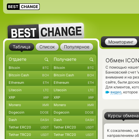
Мониторинг
Таблица
Список
Популярное
Обмен ICON
С помощью нашего
Bitcoin
Bitcoin
BTC
BTC
Банковский счет 
Bitcoin Cash
Bitcoin Cash
BCH
BCH
внимание и на ре
сайте, были доск
Ethereum
Ethereum
ETH
ETH
Для клиентов, ко
Litecoin
Litecoin
LTC
LTC
видео
, которо
XRP
XRP
XRP
XRP
Monero
Monero
XMR
XMR
Dogecoin
Dogecoin
DOGE
DOGE
Курсы обмена
Dash
Dash
DASH
DASH
Tether ERC20
Tether ERC20
USDT
USDT
К сожалению, на
Tether TRC20
Tether TRC20
USDT
USDT
направлением об