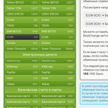
обменные сервис
Tether BEP20
Tether BEP20
USDT
USDT
Посмотрите напр
Tether TON
Tether TON
USDT
USDT
USDC ERC20
USDC ERC20
USDC
USDC
→
ICON (ICX)
Ба
Zcash
Zcash
ZEC
ZEC
→
ICON (ICX)
Ба
TRON
TRON
TRX
TRX
BNB BEP20
BNB BEP20
BNB
BNB
Можете оставит
BestChange авто
ICON
ICON
ICX
ICX
Также можете о
Solana
Solana
SOL
SOL
платежную систе
Gram (Toncoin)
Gram (Toncoin)
GRAM
GRAM
Если вам станут
Электронные деньги
рады, если сооб
обменные пункты
WebMoney
WebMoney
WMZ
WMZ
Последний раз ку
ЮMoney
ЮMoney
RUB
RUB
обмена составл
PayPal
PayPal
USD
USD
168
VND Банк.
Volet
Volet
USD
USD
Alipay
Alipay
CNY
CNY
В целях противоде
Банковские счета и карты
обменные пункты п
В случае если тра
Банковская карта
Банковская карта
USD
USD
обменную операци
соблюдения требов
Банковская карта
Банковская карта
RUB
RUB
Банковская карта
Банковская карта
EUR
EUR