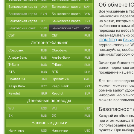
Об обмене IC
Банковская карта
Банковская карта
UAH
UAH
Все указанные в т
Банковская карта
Банковская карта
BYN
BYN
Банковский перевод
на метки, которые 
Банковская карта
Банковская карта
KZT
KZT
выбранного вами об
Банковский счет
Банковский счет
VND
VND
перехода на вебса
незамедлительно об
СБП
СБП
RUB
RUB
ICON (ICX)
на
Банко
Интернет-банкинг
cryptocurrency на W
пожалуйста, сообщ
Сбербанк
Сбербанк
RUB
RUB
администратором об
Альфа-Банк
Альфа-Банк
RUB
RUB
Зачастую бывает та
Т-Банк
Т-Банк
RUB
RUB
валют через наш се
ВТБ
ВТБ
RUB
RUB
посещение нашей си
Приват 24
Приват 24
UAH
UAH
Для точного подсче
момент можете под
Kaspi Bank
Kaspi Bank
KZT
KZT
обмена валют удобн
Revolut
Revolut
EUR
EUR
информацию о выгод
можете воспользо
Денежные переводы
Безопасност
WU
WU
USD
USD
ЗК
ЗК
Каждый из обменны
RUB
RUB
при этом команда 
Наличные деньги
Использование мон
пунктах. При выбор
Наличные
Наличные
USD
USD