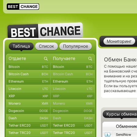
Мониторинг
Таблица
Список
Популярное
Обмен Банк
С помощью нашего
Bitcoin
Bitcoin
BTC
BTC
на Банковский сч
Bitcoin Cash
Bitcoin Cash
BCH
BCH
внимание и на ре
тщательную прове
Ethereum
Ethereum
ETH
ETH
Если вы пользует
Litecoin
Litecoin
LTC
LTC
рассказывающее о
XRP
XRP
XRP
XRP
Monero
Monero
XMR
XMR
Dogecoin
Dogecoin
DOGE
DOGE
Курсы обмена
Dash
Dash
DASH
DASH
Tether ERC20
Tether ERC20
USDT
USDT
Обменни
Tether TRC20
Tether TRC20
USDT
USDT
SendNow