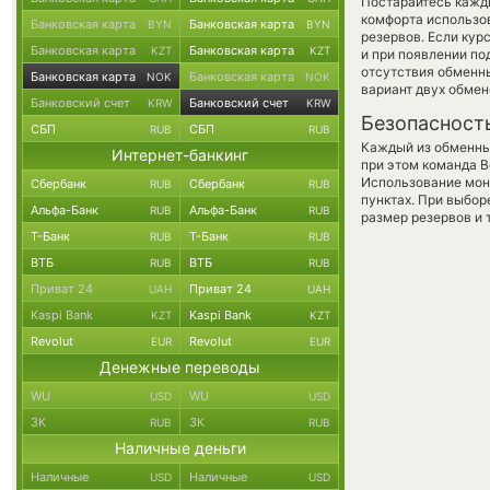
Постарайтесь кажд
комфорта использов
Банковская карта
Банковская карта
BYN
BYN
резервов. Если кур
Банковская карта
Банковская карта
KZT
KZT
и при появлении по
отсутствия обменн
Банковская карта
Банковская карта
NOK
NOK
вариант двух обмен
Банковский счет
Банковский счет
KRW
KRW
Безопасност
СБП
СБП
RUB
RUB
Каждый из обменны
Интернет-банкинг
при этом команда 
Использование мон
Сбербанк
Сбербанк
RUB
RUB
пунктах. При выбор
Альфа-Банк
Альфа-Банк
RUB
RUB
размер резервов и 
Т-Банк
Т-Банк
RUB
RUB
ВТБ
ВТБ
RUB
RUB
Приват 24
Приват 24
UAH
UAH
Kaspi Bank
Kaspi Bank
KZT
KZT
Revolut
Revolut
EUR
EUR
Денежные переводы
WU
WU
USD
USD
ЗК
ЗК
RUB
RUB
Наличные деньги
Наличные
Наличные
USD
USD