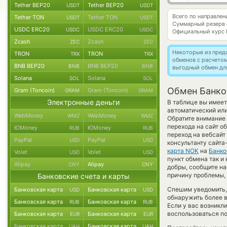
Tether BEP20
Tether BEP20
USDT
USDT
Всего по направле
Tether TON
Tether TON
USDT
USDT
Суммарный резерв
USDC ERC20
USDC ERC20
USDC
USDC
Официальный курс
Zcash
Zcash
ZEC
ZEC
Некоторые из пред
TRON
TRON
TRX
TRX
обменов с расчето
BNB BEP20
BNB BEP20
BNB
BNB
выгодный обмен дл
Solana
Solana
SOL
SOL
Обмен Банков
Gram (Toncoin)
Gram (Toncoin)
GRAM
GRAM
Электронные деньги
В таблице вы имеет
автоматический ил
WebMoney
WebMoney
WMZ
WMZ
Обратите внимание 
перехода на сайт о
ЮMoney
ЮMoney
RUB
RUB
переход на вебсайт
PayPal
PayPal
USD
USD
консультанту сайта
карта NOK
на
Банко
Volet
Volet
USD
USD
пункт обмена так и 
Alipay
Alipay
CNY
CNY
добры, сообщите н
причину проблемы, 
Банковские счета и карты
Спешим уведомить,
Банковская карта
Банковская карта
USD
USD
обнаружить более 
Банковская карта
Банковская карта
RUB
RUB
Если у вас возникл
воспользоваться п
Банковская карта
Банковская карта
EUR
EUR
Банковская карта
Банковская карта
UAH
UAH