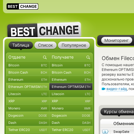
Мониторинг
Таблица
Список
Популярное
Обмен Filec
С помощью нашего
Bitcoin
Bitcoin
BTC
BTC
Ethereum OPTIMIS
Bitcoin Cash
Bitcoin Cash
BCH
BCH
резерву валюты E
досконально про
Ethereum
Ethereum
ETH
ETH
Пользователям, к
Ethereum OPTIMISM
Ethereum OPTIMISM
ETH
ETH
видео-гайд
, п
Litecoin
Litecoin
LTC
LTC
XRP
XRP
XRP
XRP
Monero
Monero
XMR
XMR
Курсы обмена
Dogecoin
Dogecoin
DOGE
DOGE
Dash
Dash
DASH
DASH
Обменни
Tether ERC20
Tether ERC20
USDT
USDT
SwapGate