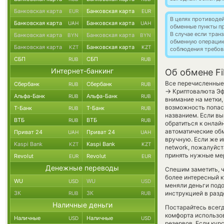
Банковская карта
Банковская карта
EUR
EUR
В целях противоде
Банковская карта
Банковская карта
UAH
UAH
обменные пункты п
В случае если тра
Банковская карта
Банковская карта
BYN
BYN
обменную операци
Банковская карта
Банковская карта
KZT
KZT
соблюдения требов
СБП
СБП
RUB
RUB
Интернет-банкинг
Об обмене Fi
Все перечисленные
Сбербанк
Сбербанк
RUB
RUB
→
Криптовалюта Эф
Альфа-Банк
Альфа-Банк
RUB
RUB
внимание на метки,
возможность попас
Т-Банк
Т-Банк
RUB
RUB
названием. Если вы
ВТБ
ВТБ
RUB
RUB
обратиться к онлай
автоматические о
Приват 24
Приват 24
UAH
UAH
вручную. Если же ин
Kaspi Bank
Kaspi Bank
KZT
KZT
network, пожалуйст
принять нужные ме
Revolut
Revolut
EUR
EUR
Денежные переводы
Спешим заметить, ч
более интересный к
WU
WU
USD
USD
меняли деньги под
ЗК
ЗК
инструкцией в разд
RUB
RUB
Наличные деньги
Постарайтесь всег
комфорта использов
Наличные
Наличные
USD
USD
резервов. Если кур