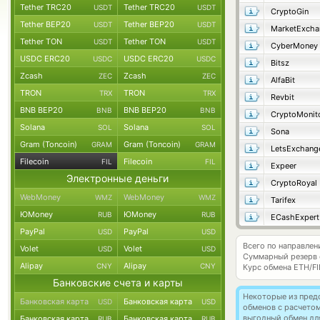
Tether TRC20
Tether TRC20
USDT
USDT
CryptoGin
Tether BEP20
Tether BEP20
USDT
USDT
MarketExcha
Tether TON
Tether TON
USDT
USDT
CyberMoney
USDC ERC20
USDC ERC20
USDC
USDC
Bitsz
Zcash
Zcash
ZEC
ZEC
AlfaBit
TRON
TRON
TRX
TRX
Revbit
BNB BEP20
BNB BEP20
BNB
BNB
CryptoMonit
Solana
Solana
SOL
SOL
Sona
Gram (Toncoin)
Gram (Toncoin)
GRAM
GRAM
LetsExchang
Filecoin
Filecoin
FIL
FIL
Expeer
Электронные деньги
CryptoRoyal
WebMoney
WebMoney
WMZ
WMZ
Tarifex
ЮMoney
ЮMoney
RUB
RUB
ECashExpert
PayPal
PayPal
USD
USD
Всего по направлени
Volet
Volet
USD
USD
Суммарный резерв
Alipay
Alipay
CNY
CNY
Курс обмена
ETH/FI
Банковские счета и карты
Некоторые из пред
Банковская карта
Банковская карта
USD
USD
обменов с расчетом
выгодный обмен дл
Банковская карта
Банковская карта
RUB
RUB