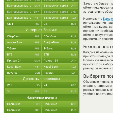
Зачастую бывает т
Банковская карта
Банковская карта
UAH
UAH
обменника через на
затруднения с обме
Банковская карта
Банковская карта
BYN
BYN
Банковская карта
Банковская карта
KZT
KZT
Используйте
Кальк
использования наше
СБП
СБП
RUB
RUB
обменные курсы ва
Интернет-банкинг
появлении необходи
обмена отсутствую
Сбербанк
Сбербанк
RUB
RUB
при помощи транзи
Альфа-Банк
Альфа-Банк
RUB
RUB
Безопасност
Т-Банк
Т-Банк
RUB
RUB
Каждый из обменны
ВТБ
ВТБ
RUB
RUB
при этом команда 
Использование мон
Приват 24
Приват 24
UAH
UAH
пунктах. При выбор
Kaspi Bank
Kaspi Bank
KZT
KZT
размер резервов и 
Revolut
Revolut
EUR
EUR
Выберите по
Денежные переводы
Обменные пункты по
WU
WU
USD
USD
странах, например:
разных городах мог
ЗК
ЗК
RUB
RUB
удобнее ввести или
Наличные деньги
Наличные
Наличные
USD
USD
Наличные
Наличные
RUB
RUB