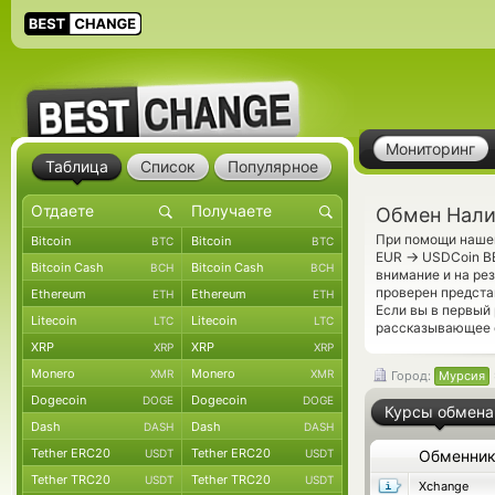
Мониторинг
Таблица
Список
Популярное
Обмен Нали
При помощи нашег
Bitcoin
Bitcoin
BTC
BTC
→
EUR
USDCoin BE
Bitcoin Cash
Bitcoin Cash
BCH
BCH
внимание и на ре
проверен предста
Ethereum
Ethereum
ETH
ETH
Если вы в первый
Litecoin
Litecoin
LTC
LTC
рассказывающее о
XRP
XRP
XRP
XRP
Monero
Monero
XMR
XMR
Город:
Мурсия
Dogecoin
Dogecoin
DOGE
DOGE
Курсы обмена
Dash
Dash
DASH
DASH
Tether ERC20
Tether ERC20
USDT
USDT
Обменни
Tether TRC20
Tether TRC20
USDT
USDT
Xchange