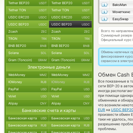
Tether BEP20
Tether BEP20
USDT
USDT
BaksMan
Tether TON
Tether TON
USDT
USDT
Монеткинс
USDC ERC20
USDC ERC20
USDC
USDC
EasySwap
USDC BEP20
USDC BEP20
USDC
USDC
Всего по направле
Zcash
Zcash
ZEC
ZEC
Суммарный резерв
TRON
TRON
TRX
TRX
Официальный курс
BNB BEP20
BNB BEP20
BNB
BNB
Обмены наличных с
Solana
Solana
SOL
SOL
фиксирования курс
Gram (Toncoin)
Gram (Toncoin)
GRAM
GRAM
сервисом в электр
Электронные деньги
Обмен Cash 
WebMoney
WebMoney
WMZ
WMZ
Все показанные в 
ЮMoney
ЮMoney
RUB
RUB
сети BEP-20 в авто
PayPal
PayPal
USD
USD
иногда располагают
при помощи однокра
Volet
Volet
USD
USD
обменника и обнару
Alipay
Alipay
CNY
CNY
что возникли некот
EUR
на
USDC BEP20
Банковские счета и карты
произвести обмен Eu
Банковская карта
Банковская карта
USD
USD
таки не удалось, п
разрешению проблем
Банковская карта
Банковская карта
RUB
RUB
проблемы.
Банковская карта
Банковская карта
EUR
EUR