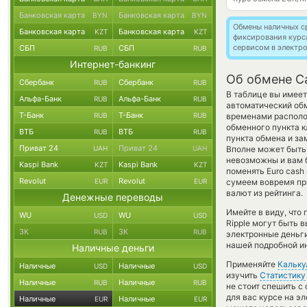
Банковская карта
Банковская карта
BYN
BYN
Обмены наличных с
Банковская карта
Банковская карта
KZT
KZT
фиксирования курс
сервисом в электр
СБП
СБП
RUB
RUB
Интернет-банкинг
Об обмене Ca
Сбербанк
Сбербанк
RUB
RUB
В таблице вы имеет
Альфа-Банк
Альфа-Банк
RUB
RUB
автоматический об
Т-Банк
Т-Банк
RUB
RUB
временами располож
обменного пункта к
ВТБ
ВТБ
RUB
RUB
пункта обмена и за
Приват 24
Приват 24
UAH
UAH
Вполне может быть
невозможны и вам 
Kaspi Bank
Kaspi Bank
KZT
KZT
поменять Euro cash
Revolut
Revolut
EUR
EUR
сумеем вовремя пр
валют из рейтинга.
Денежные переводы
Имейте в виду, что
WU
WU
USD
USD
Ripple могут быть 
ЗК
ЗК
RUB
RUB
электронные деньги
нашей подробной ин
Наличные деньги
Применяйте
Кальку
Наличные
Наличные
USD
USD
изучить
Статистику
Наличные
Наличные
RUB
RUB
не стоит спешить с
для вас курсе на э
Наличные
Наличные
EUR
EUR