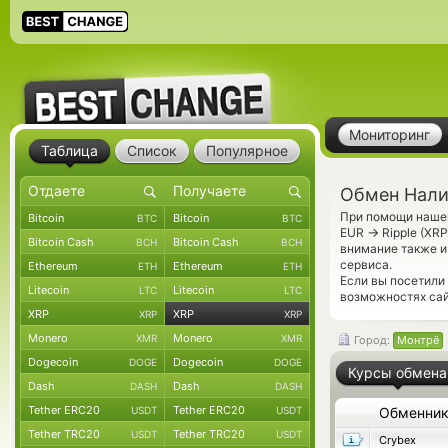
Мониторинг
Таблица
Список
Популярное
Обмен Налич
При помощи нашег
Bitcoin
Bitcoin
BTC
BTC
→
EUR
Ripple (XR
Bitcoin Cash
Bitcoin Cash
BCH
BCH
внимание также и
сервиса.
Ethereum
Ethereum
ETH
ETH
Если вы посетили
Litecoin
Litecoin
LTC
LTC
возможностях сай
XRP
XRP
XRP
XRP
Monero
Monero
XMR
XMR
Город:
Монтрё
Dogecoin
Dogecoin
DOGE
DOGE
Курсы обмена
Dash
Dash
DASH
DASH
Tether ERC20
Tether ERC20
USDT
USDT
Обменни
Tether TRC20
Tether TRC20
USDT
USDT
Crybex