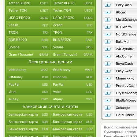
Tether BEP20
Tether BEP20
USDT
USDT
EezyCash
Tether TON
Tether TON
USDT
USDT
60сек
USDC ERC20
USDC ERC20
USDC
USDC
MultiXchang
Zcash
Zcash
ZEC
ZEC
BTCWorm
TRON
TRON
TRX
TRX
NordChange
BNB BEP20
BNB BEP20
BNB
BNB
BaksMan
Solana
Solana
SOL
SOL
24PayBank
Gram (Toncoin)
Gram (Toncoin)
GRAM
GRAM
AbcObmen
Электронные деньги
RoyalCash
WebMoney
WebMoney
WMZ
WMZ
EasySwap
ЮMoney
ЮMoney
RUB
RUB
Монеткинс
PayPal
PayPal
USD
USD
ProstovCash
Volet
Volet
USD
USD
CrystalMone
Alipay
Alipay
CNY
CNY
BlaBlaMoney
Банковские счета и карты
Xchange
Банковская карта
Банковская карта
USD
USD
CoinBlinker
Банковская карта
Банковская карта
RUB
RUB
Всего по направле
Банковская карта
Банковская карта
EUR
EUR
Суммарный резерв
Банковская карта
Банковская карта
Курс обмена
EUR/X
UAH
UAH