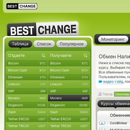
Мониторинг
Таблица
Список
Популярное
Обмен Нали
Ниже в списке п
Bitcoin
Bitcoin
BTC
BTC
курсу. Выбирая п
Bitcoin Cash
Bitcoin Cash
BCH
BCH
Все обменные пун
Пользователям, п
Ethereum
Ethereum
ETH
ETH
видео-гайд
, п
Litecoin
Litecoin
LTC
LTC
XRP
XRP
XRP
XRP
Город:
Ганновер
Monero
Monero
XMR
XMR
Курсы обмена
Dogecoin
Dogecoin
DOGE
DOGE
Dash
Dash
DASH
DASH
Обменни
Tether ERC20
Tether ERC20
USDT
USDT
CoinBlinker
Tether TRC20
Tether TRC20
USDT
USDT