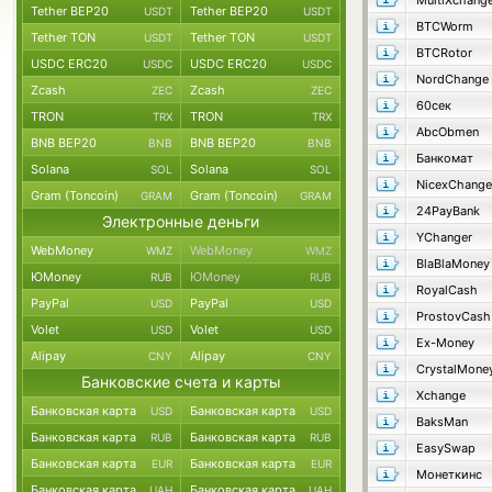
MultiXchang
Tether BEP20
Tether BEP20
USDT
USDT
BTCWorm
Tether TON
Tether TON
USDT
USDT
BTCRotor
USDC ERC20
USDC ERC20
USDC
USDC
NordChange
Zcash
Zcash
ZEC
ZEC
60сек
TRON
TRON
TRX
TRX
AbcObmen
BNB BEP20
BNB BEP20
BNB
BNB
Банкомат
Solana
Solana
SOL
SOL
NicexChange
Gram (Toncoin)
Gram (Toncoin)
GRAM
GRAM
24PayBank
Электронные деньги
YChanger
WebMoney
WebMoney
WMZ
WMZ
BlaBlaMoney
ЮMoney
ЮMoney
RUB
RUB
RoyalCash
PayPal
PayPal
USD
USD
ProstovCash
Volet
Volet
USD
USD
Ex-Money
Alipay
Alipay
CNY
CNY
CrystalMone
Банковские счета и карты
Xchange
Банковская карта
Банковская карта
USD
USD
BaksMan
Банковская карта
Банковская карта
RUB
RUB
EasySwap
Банковская карта
Банковская карта
EUR
EUR
Монеткинс
Банковская карта
Банковская карта
UAH
UAH