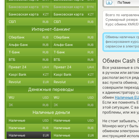
ПоТеме
Банковская карта
Банковская карта
BYN
BYN
Банковская карта
Банковская карта
KZT
KZT
Всего по направле
Суммарный резерв
СБП
СБП
RUB
RUB
Курс обмена
XMR/E
Интернет-банкинг
Обмены наличных с
Сбербанк
Сбербанк
RUB
RUB
фиксирования курс
Альфа-Банк
Альфа-Банк
RUB
RUB
сервисом в электр
Т-Банк
Т-Банк
RUB
RUB
ВТБ
ВТБ
Обмен Cash 
RUB
RUB
Приват 24
Приват 24
UAH
UAH
Все указанные в сп
в ручном или автом
Kaspi Bank
Kaspi Bank
KZT
KZT
располагаются рядо
Revolut
Revolut
EUR
EUR
вас пункта обмена,
совершили переход 
Денежные переводы
к администратору с
обмен
Наличные E
WU
WU
USD
USD
Если же поменять E
ЗК
ЗК
RUB
RUB
этой ситуации. С 
Наличные деньги
проблемы, или же у
Наличные
Наличные
USD
USD
Не стоит забывать,
Монеро могут быть 
Наличные
Наличные
RUB
RUB
обменом электронны
Наличные
Наличные
EUR
EUR
инструкцией испол