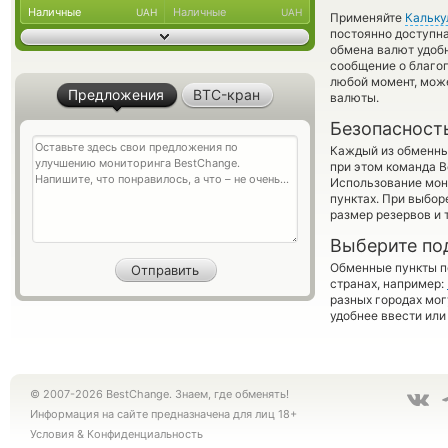
Наличные
Наличные
UAH
UAH
Применяйте
Кальку
постоянно доступн
обмена валют удобн
сообщение о благоп
любой момент, мож
Предложения
BTC-кран
валюты.
Безопасност
Каждый из обменны
при этом команда 
Использование мон
пунктах. При выбор
размер резервов и 
Выберите по
Обменные пункты по
странах, например:
разных городах мог
удобнее ввести или
© 2007-2026 BestChange. Знаем, где обменять!
Информация на сайте предназначена для лиц 18+
Условия
&
Конфиденциальность