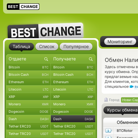
Мониторинг
Таблица
Список
Популярное
Обмен Нали
Здесь отмечены в
Bitcoin
Bitcoin
BTC
BTC
курсу обмена. Оп
Bitcoin Cash
Bitcoin Cash
BCH
BCH
предлагаемые на
Для клиентов, ко
Ethereum
Ethereum
ETH
ETH
специальное
в
Litecoin
Litecoin
LTC
LTC
XRP
XRP
XRP
XRP
Город:
Нови-Са
Monero
Monero
XMR
XMR
Курсы обмена
Dogecoin
Dogecoin
DOGE
DOGE
Dash
Dash
DASH
DASH
Обменни
Tether ERC20
Tether ERC20
USDT
USDT
BTCRotor
Tether TRC20
Tether TRC20
USDT
USDT