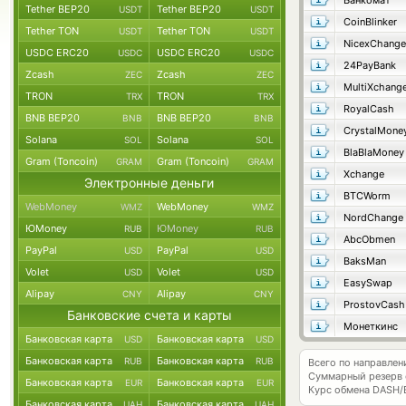
Банкомат
Tether BEP20
Tether BEP20
USDT
USDT
CoinBlinker
Tether TON
Tether TON
USDT
USDT
NicexChange
USDC ERC20
USDC ERC20
USDC
USDC
24PayBank
Zcash
Zcash
ZEC
ZEC
MultiXchang
TRON
TRON
TRX
TRX
RoyalCash
BNB BEP20
BNB BEP20
BNB
BNB
CrystalMone
Solana
Solana
SOL
SOL
BlaBlaMoney
Gram (Toncoin)
Gram (Toncoin)
GRAM
GRAM
Xchange
Электронные деньги
BTCWorm
WebMoney
WebMoney
WMZ
WMZ
NordChange
ЮMoney
ЮMoney
RUB
RUB
AbcObmen
PayPal
PayPal
USD
USD
BaksMan
Volet
Volet
USD
USD
EasySwap
Alipay
Alipay
CNY
CNY
ProstovCash
Банковские счета и карты
Монеткинс
Банковская карта
Банковская карта
USD
USD
Банковская карта
Банковская карта
RUB
RUB
Всего по направле
Суммарный резерв
Банковская карта
Банковская карта
EUR
EUR
Курс обмена
DASH/
Банковская карта
Банковская карта
UAH
UAH