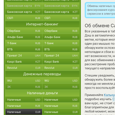
Банковская карта
Банковская карта
BYN
BYN
Обмены наличных с
фиксирования курс
Банковская карта
Банковская карта
KZT
KZT
сервисом в электр
СБП
СБП
RUB
RUB
Интернет-банкинг
Об обмене C
Сбербанк
Сбербанк
RUB
RUB
Все указанные в та
Дэш в автоматичес
Альфа-Банк
Альфа-Банк
RUB
RUB
метки, которые ино
Т-Банк
Т-Банк
RUB
RUB
один раз мышью по 
обнаружили осложн
ВТБ
ВТБ
RUB
RUB
неполадки и сбои в
Приват 24
Приват 24
UAH
UAH
нет возможности, н
для вас обменнике
Kaspi Bank
Kaspi Bank
KZT
KZT
рассмотрение пробл
Revolut
Revolut
EUR
EUR
текущего направле
Денежные переводы
Спешим уведомить,
обнаружить более 
WU
WU
USD
USD
никогда не меняли
ЗК
ЗК
RUB
RUB
просто воспользуйт
Наличные деньги
Применяйте
Кальку
подробно изучить
С
Наличные
Наличные
USD
USD
вам курс, не стоит
Наличные
Наличные
RUB
RUB
благоприятном для 
любой момент, мож
Наличные
Наличные
EUR
EUR