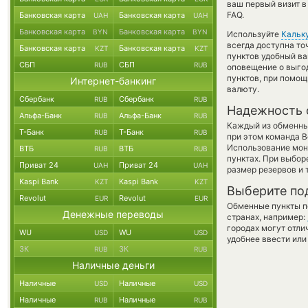
ваш первый визит в
FAQ.
Банковская карта
Банковская карта
UAH
UAH
Банковская карта
Банковская карта
BYN
BYN
Используйте
Кальк
всегда доступна т
Банковская карта
Банковская карта
KZT
KZT
пунктов удобный ва
СБП
СБП
RUB
RUB
оповещение о выгод
пунктов, при помо
Интернет-банкинг
валюту.
Сбербанк
Сбербанк
RUB
RUB
Надежность 
Альфа-Банк
Альфа-Банк
RUB
RUB
Каждый из обменны
Т-Банк
Т-Банк
RUB
RUB
при этом команда 
Использование мон
ВТБ
ВТБ
RUB
RUB
пунктах. При выбор
Приват 24
Приват 24
UAH
UAH
размер резервов и 
Kaspi Bank
Kaspi Bank
KZT
KZT
Выберите по
Revolut
Revolut
EUR
EUR
Обменные пункты по
Денежные переводы
странах, например:
городах могут отли
WU
WU
USD
USD
удобнее ввести или
ЗК
ЗК
RUB
RUB
Наличные деньги
Наличные
Наличные
USD
USD
Наличные
Наличные
RUB
RUB