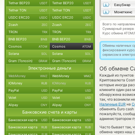
Tether BEP20
Tether BEP20
USDT
USDT
EasySwap
Tether TON
Tether TON
USDT
USDT
Монеткинс
USDC ERC20
USDC ERC20
USDC
USDC
Всего по направле
Zcash
Zcash
ZEC
ZEC
Суммарный резерв
TRON
TRON
TRX
TRX
Курс обмена
ATOM/
BNB BEP20
BNB BEP20
BNB
BNB
Обмены наличных с
Cosmos
Cosmos
ATOM
ATOM
фиксирования курс
Solana
Solana
SOL
SOL
сервисом в электр
Gram (Toncoin)
Gram (Toncoin)
GRAM
GRAM
Электронные деньги
Об обмене C
Каждый из пунктов 
WebMoney
WebMoney
WMZ
WMZ
Криптовалюта Cosm
ЮMoney
ЮMoney
RUB
RUB
которые иногда рас
кликните один раз 
PayPal
PayPal
USD
USD
обнаружена возмож
Volet
Volet
USD
USD
так, что возникли 
Наличные EUR
на
C
Alipay
Alipay
CNY
CNY
обменять Euro cash
Банковские счета и карты
пожалуйста, сообщ
администратором пу
Банковская карта
Банковская карта
USD
USD
Часто бывает так, 
Банковская карта
Банковская карта
RUB
RUB
обмена через наш с
Банковская карта
Банковская карта
EUR
EUR