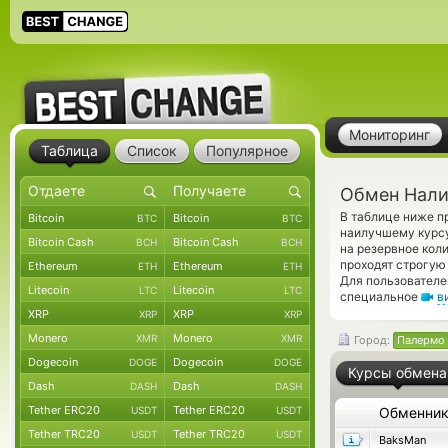
Мониторинг
Таблица
Список
Популярное
Обмен Нали
В таблице ниже п
Bitcoin
Bitcoin
BTC
BTC
наилучшему курсу
Bitcoin Cash
Bitcoin Cash
BCH
BCH
на резервное кол
проходят строгую
Ethereum
Ethereum
ETH
ETH
Для пользователе
Litecoin
Litecoin
LTC
LTC
специальное
в
XRP
XRP
XRP
XRP
Monero
Monero
XMR
XMR
Город:
Палермо
Dogecoin
Dogecoin
DOGE
DOGE
Курсы обмена
Dash
Dash
DASH
DASH
Tether ERC20
Tether ERC20
USDT
USDT
Обменни
Tether TRC20
Tether TRC20
USDT
USDT
BaksMan