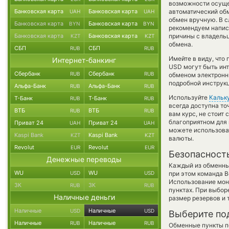
возможности осущес
Банковская карта
Банковская карта
автоматический о
UAH
UAH
обмен вручную. В сл
Банковская карта
Банковская карта
BYN
BYN
рекомендуем напис
Банковская карта
Банковская карта
причины с владельц
KZT
KZT
обмена.
СБП
СБП
RUB
RUB
Имейте в виду, что
Интернет-банкинг
USD могут быть инт
Сбербанк
Сбербанк
RUB
RUB
обменом электронны
подробной инструкц
Альфа-Банк
Альфа-Банк
RUB
RUB
Используйте
Кальк
Т-Банк
Т-Банк
RUB
RUB
всегда доступна т
ВТБ
ВТБ
RUB
RUB
вам курс, не стоит
благоприятном для 
Приват 24
Приват 24
UAH
UAH
можете использов
Kaspi Bank
Kaspi Bank
KZT
KZT
валюты.
Revolut
Revolut
EUR
EUR
Безопасност
Денежные переводы
Каждый из обменны
WU
WU
USD
USD
при этом команда 
Использование мон
ЗК
ЗК
RUB
RUB
пунктах. При выбор
Наличные деньги
размер резервов и 
Наличные
Наличные
USD
USD
Выберите по
Наличные
Наличные
RUB
RUB
Обменные пункты по