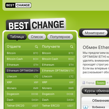
Мониторинг
Таблица
Список
Популярное
Обмен Ethe
Мы предлагаем ва
Bitcoin
Bitcoin
BTC
BTC
OPTIMISM (ETH) н
Bitcoin Cash
Bitcoin Cash
BCH
BCH
уделять внимание
проходят строгую
Ethereum
Ethereum
ETH
ETH
Если вы впервые 
Ethereum OPTIMISM
Ethereum OPTIMISM
ETH
ETH
рассказывает обо
Litecoin
Litecoin
LTC
LTC
XRP
XRP
XRP
XRP
Город:
Токио
Monero
Monero
XMR
XMR
Курсы обмена
Dogecoin
Dogecoin
DOGE
DOGE
Dash
Dash
DASH
DASH
Обменни
Tether ERC20
Tether ERC20
USDT
USDT
Вобменка