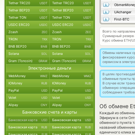
Tether TRC20
Tether TRC20
USDT
USDT
ObmenMone
Tether BEP20
Tether BEP20
USDT
USDT
UAchanger
Tether TON
Tether TON
USDT
USDT
First-BTC
USDC ERC20
USDC ERC20
USDC
USDC
Всего по направле
Zcash
Zcash
ZEC
ZEC
Суммарный резерв
TRON
TRON
TRX
TRX
Курс обмена
ETH/U
BNB BEP20
BNB BEP20
BNB
BNB
Обмены наличных с
Solana
Solana
SOL
SOL
фиксирования курс
Gram (Toncoin)
Gram (Toncoin)
GRAM
GRAM
сервисом в электр
Электронные деньги
В целях противоде
WebMoney
WebMoney
WMZ
WMZ
обменные пункты п
ЮMoney
ЮMoney
В случае если тра
RUB
RUB
обменную операци
PayPal
PayPal
USD
USD
соблюдения требов
Volet
Volet
USD
USD
Alipay
Alipay
CNY
CNY
Об обмене E
Банковские счета и карты
Каждый из обменных
Эфириум в сети Оп
Банковская карта
Банковская карта
USD
USD
обменного пункта т
Банковская карта
Банковская карта
названий обменнико
RUB
RUB
единичного клика м
Банковская карта
Банковская карта
EUR
EUR