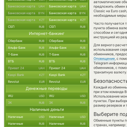
автоматические о
Банковская карта
Банковская карта
предложить обмен в
UAH
UAH
Classic на Euro ca
Банковская карта
Банковская карта
BYN
BYN
необходимые меры:
Банковская карта
Банковская карта
KZT
KZT
Часто получается т
СБП
СБП
RUB
RUB
пункта обмена валю
способом и сегодня
Интернет-банкинг
инструкцией из раз
Сбербанк
Сбербанк
RUB
RUB
Для верного расчет
Альфа-Банк
Альфа-Банк
RUB
RUB
использования серв
обменников, предо
Т-Банк
Т-Банк
RUB
RUB
Оповещение
, с по
ВТБ
ВТБ
RUB
RUB
Telegram информаци
обменников, с пом
Приват 24
Приват 24
UAH
UAH
транзитную валюту
Kaspi Bank
Kaspi Bank
KZT
KZT
Безопасност
Revolut
Revolut
EUR
EUR
Каждый из обменны
Денежные переводы
при этом команда 
WU
WU
USD
USD
Использование мон
пунктах. При выбор
ЗК
ЗК
RUB
RUB
размер резервов и 
Наличные деньги
Выберите по
Наличные
Наличные
USD
USD
Обменные пункты по
Наличные
Наличные
RUB
RUB
странах, например: