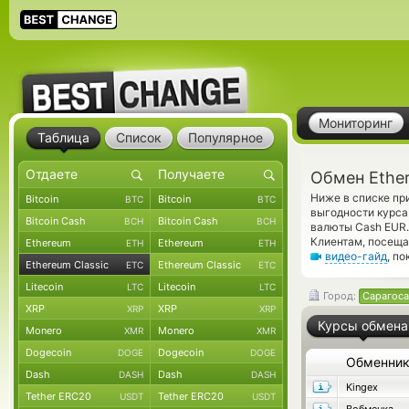
Мониторинг
Таблица
Список
Популярное
Обмен Ether
Ниже в списке пр
Bitcoin
Bitcoin
BTC
BTC
выгодности курса
Bitcoin Cash
Bitcoin Cash
BCH
BCH
валюты Cash EUR.
Клиентам, посеща
Ethereum
Ethereum
ETH
ETH
видео-гайд
, п
Ethereum Classic
Ethereum Classic
ETC
ETC
Litecoin
Litecoin
LTC
LTC
Город:
Сарагоса
XRP
XRP
XRP
XRP
Курсы обмена
Monero
Monero
XMR
XMR
Dogecoin
Dogecoin
DOGE
DOGE
Обменни
Dash
Dash
DASH
DASH
Kingex
Tether ERC20
Tether ERC20
USDT
USDT