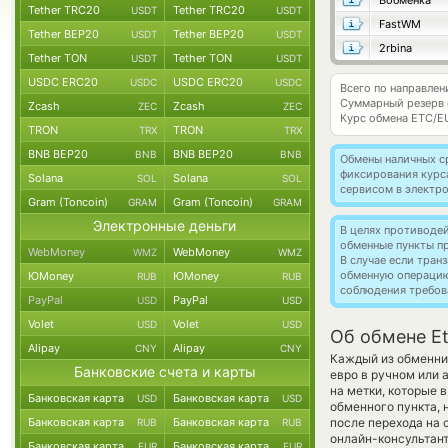
Вобменка
Tether TRC20
Tether TRC20
USDT
USDT
FastWM
Tether BEP20
Tether BEP20
USDT
USDT
2rbina
Tether TON
Tether TON
USDT
USDT
USDC ERC20
USDC ERC20
USDC
USDC
Всего по направлен
Суммарный резерв
Zcash
Zcash
ZEC
ZEC
Курс обмена
ETC/E
TRON
TRON
TRX
TRX
BNB BEP20
BNB BEP20
BNB
BNB
Обмены наличных с
фиксирования курс
Solana
Solana
SOL
SOL
сервисом в электр
Gram (Toncoin)
Gram (Toncoin)
GRAM
GRAM
Электронные деньги
В целях противоде
обменные пункты п
WebMoney
WebMoney
WMZ
WMZ
В случае если тра
обменную операци
ЮMoney
ЮMoney
RUB
RUB
соблюдения требов
PayPal
PayPal
USD
USD
Volet
Volet
USD
USD
Об обмене Et
Alipay
Alipay
CNY
CNY
Каждый из обменник
Банковские счета и карты
евро в ручном или 
на метки, которые 
Банковская карта
Банковская карта
USD
USD
обменного пункта, 
Банковская карта
Банковская карта
после перехода на 
RUB
RUB
онлайн-консультант
Банковская карта
Банковская карта
EUR
EUR