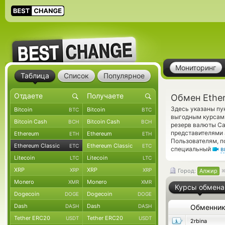
Мониторинг
Таблица
Список
Популярное
Обмен Ether
Здесь указаны пу
Bitcoin
Bitcoin
BTC
BTC
выгодным курсам 
Bitcoin Cash
Bitcoin Cash
BCH
BCH
резерв валюты Ca
представителями
Ethereum
Ethereum
ETH
ETH
Пользователям, п
Ethereum Classic
Ethereum Classic
ETC
ETC
специальный
в
Litecoin
Litecoin
LTC
LTC
XRP
XRP
XRP
XRP
Город:
Алжир
Monero
Monero
XMR
XMR
Курсы обмена
Dogecoin
Dogecoin
DOGE
DOGE
Dash
Dash
DASH
DASH
Обменни
Tether ERC20
Tether ERC20
USDT
USDT
2rbina