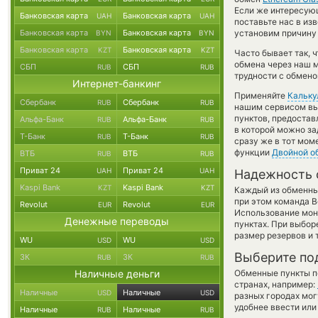
Если же интересующ
Банковская карта
Банковская карта
UAH
UAH
поставьте нас в и
Банковская карта
Банковская карта
установим причину 
BYN
BYN
Банковская карта
Банковская карта
KZT
KZT
Часто бывает так, 
обмена через наш м
СБП
СБП
RUB
RUB
трудности с обмено
Интернет-банкинг
Применяйте
Кальку
Сбербанк
Сбербанк
RUB
RUB
нашим сервисом вы,
пунктов, предостав
Альфа-Банк
Альфа-Банк
RUB
RUB
в которой можно за
Т-Банк
Т-Банк
RUB
RUB
сразу же в тот мом
функции
Двойной о
ВТБ
ВТБ
RUB
RUB
Приват 24
Приват 24
UAH
UAH
Надежность 
Kaspi Bank
Kaspi Bank
KZT
KZT
Каждый из обменны
при этом команда 
Revolut
Revolut
EUR
EUR
Использование мон
Денежные переводы
пунктах. При выбор
размер резервов и 
WU
WU
USD
USD
Выберите по
ЗК
ЗК
RUB
RUB
Наличные деньги
Обменные пункты по
странах, например:
Наличные
Наличные
USD
USD
разных городах мог
удобнее ввести или
Наличные
Наличные
RUB
RUB