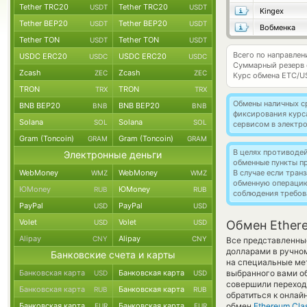
Tether TRC20
Tether TRC20
USDT
USDT
Kingex
Tether BEP20
Tether BEP20
USDT
USDT
Вобменка
Tether TON
Tether TON
USDT
USDT
Всего по направлен
USDC ERC20
USDC ERC20
USDC
USDC
Суммарный резерв
Zcash
Zcash
ZEC
ZEC
Курс обмена
ETC/U
TRON
TRON
TRX
TRX
Обмены наличных с
BNB BEP20
BNB BEP20
BNB
BNB
фиксирования курс
Solana
Solana
SOL
SOL
сервисом в электр
Gram (Toncoin)
Gram (Toncoin)
GRAM
GRAM
В целях противоде
Электронные деньги
обменные пункты п
WebMoney
WebMoney
В случае если тра
WMZ
WMZ
обменную операци
ЮMoney
ЮMoney
RUB
RUB
соблюдения требов
PayPal
PayPal
USD
USD
Volet
Volet
USD
USD
Обмен Ethere
Alipay
Alipay
CNY
CNY
Все представленны
долларами в ручно
Банковские счета и карты
на специальные мет
Банковская карта
Банковская карта
выбранного вами о
USD
USD
совершили переход 
Банковская карта
Банковская карта
RUB
RUB
обратиться к онлай
Банковская карта
Банковская карта
обмен
Ethereum Clas
EUR
EUR