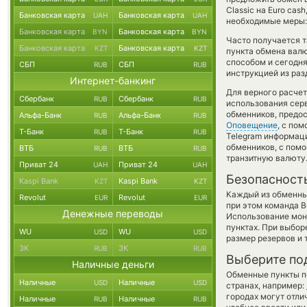
Classic на Euro ca
Банковская карта
Банковская карта
UAH
UAH
необходимые меры:
Банковская карта
Банковская карта
BYN
BYN
Часто получается т
Банковская карта
Банковская карта
KZT
KZT
пункта обмена валю
способом и сегодня
СБП
СБП
RUB
RUB
инструкцией из раз
Интернет-банкинг
Для верного расчет
Сбербанк
Сбербанк
RUB
RUB
использования серв
обменников, предо
Альфа-Банк
Альфа-Банк
RUB
RUB
Оповещение
, с по
Т-Банк
Т-Банк
RUB
RUB
Telegram информаци
обменников, с пом
ВТБ
ВТБ
RUB
RUB
транзитную валюту
Приват 24
Приват 24
UAH
UAH
Безопасност
Kaspi Bank
Kaspi Bank
KZT
KZT
Каждый из обменны
Revolut
Revolut
EUR
EUR
при этом команда 
Денежные переводы
Использование мон
пунктах. При выбор
WU
WU
USD
USD
размер резервов и 
ЗК
ЗК
RUB
RUB
Выберите по
Наличные деньги
Обменные пункты по
Наличные
Наличные
USD
USD
странах, например:
городах могут отли
Наличные
Наличные
RUB
RUB