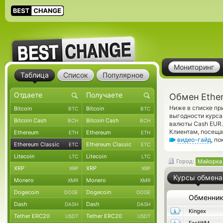
Мониторинг
Таблица
Список
Популярное
Обмен Ether
Ниже в списке пр
Bitcoin
Bitcoin
BTC
BTC
выгодности курса
Bitcoin Cash
Bitcoin Cash
BCH
BCH
валюты Cash EUR.
Клиентам, посеща
Ethereum
Ethereum
ETH
ETH
видео-гайд
, п
Ethereum Classic
Ethereum Classic
ETC
ETC
Litecoin
Litecoin
LTC
LTC
Город:
Майорка
XRP
XRP
XRP
XRP
Курсы обмена
Monero
Monero
XMR
XMR
Dogecoin
Dogecoin
DOGE
DOGE
Обменни
Dash
Dash
DASH
DASH
Kingex
Tether ERC20
Tether ERC20
USDT
USDT