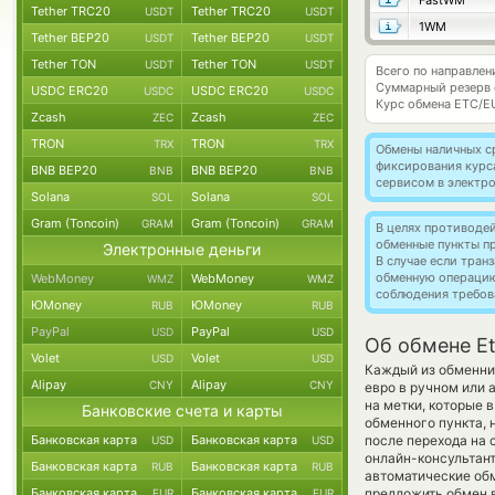
FastWM
Tether TRC20
Tether TRC20
USDT
USDT
1WM
Tether BEP20
Tether BEP20
USDT
USDT
Tether TON
Tether TON
USDT
USDT
Всего по направлен
Суммарный резерв
USDC ERC20
USDC ERC20
USDC
USDC
Курс обмена
ETC/E
Zcash
Zcash
ZEC
ZEC
TRON
TRON
TRX
TRX
Обмены наличных с
фиксирования курс
BNB BEP20
BNB BEP20
BNB
BNB
сервисом в электр
Solana
Solana
SOL
SOL
Gram (Toncoin)
Gram (Toncoin)
GRAM
GRAM
В целях противоде
обменные пункты п
Электронные деньги
В случае если тра
обменную операци
WebMoney
WebMoney
WMZ
WMZ
соблюдения требов
ЮMoney
ЮMoney
RUB
RUB
PayPal
PayPal
USD
USD
Об обмене Et
Volet
Volet
USD
USD
Каждый из обменник
Alipay
Alipay
CNY
CNY
евро в ручном или 
на метки, которые 
Банковские счета и карты
обменного пункта, 
Банковская карта
Банковская карта
после перехода на 
USD
USD
онлайн-консультант
Банковская карта
Банковская карта
RUB
RUB
автоматические о
Банковская карта
Банковская карта
предложить обмен в
EUR
EUR