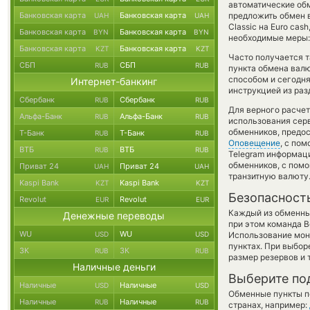
автоматические о
Банковская карта
Банковская карта
предложить обмен в
UAH
UAH
Classic на Euro ca
Банковская карта
Банковская карта
BYN
BYN
необходимые меры:
Банковская карта
Банковская карта
KZT
KZT
Часто получается т
СБП
СБП
RUB
RUB
пункта обмена валю
способом и сегодня
Интернет-банкинг
инструкцией из раз
Сбербанк
Сбербанк
RUB
RUB
Для верного расчет
Альфа-Банк
Альфа-Банк
RUB
RUB
использования серв
обменников, предо
Т-Банк
Т-Банк
RUB
RUB
Оповещение
, с по
ВТБ
ВТБ
RUB
RUB
Telegram информаци
обменников, с пом
Приват 24
Приват 24
UAH
UAH
транзитную валюту
Kaspi Bank
Kaspi Bank
KZT
KZT
Безопасност
Revolut
Revolut
EUR
EUR
Каждый из обменны
Денежные переводы
при этом команда 
WU
WU
USD
USD
Использование мон
пунктах. При выбор
ЗК
ЗК
RUB
RUB
размер резервов и 
Наличные деньги
Выберите по
Наличные
Наличные
USD
USD
Обменные пункты по
Наличные
Наличные
RUB
RUB
странах, например: