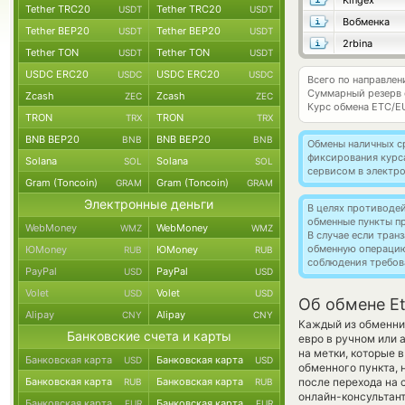
Kingex
Tether TRC20
Tether TRC20
USDT
USDT
Вобменка
Tether BEP20
Tether BEP20
USDT
USDT
2rbina
Tether TON
Tether TON
USDT
USDT
USDC ERC20
USDC ERC20
USDC
USDC
Всего по направлен
Суммарный резерв
Zcash
Zcash
ZEC
ZEC
Курс обмена
ETC/E
TRON
TRON
TRX
TRX
BNB BEP20
BNB BEP20
BNB
BNB
Обмены наличных с
фиксирования курс
Solana
Solana
SOL
SOL
сервисом в электр
Gram (Toncoin)
Gram (Toncoin)
GRAM
GRAM
Электронные деньги
В целях противоде
обменные пункты п
WebMoney
WebMoney
WMZ
WMZ
В случае если тра
обменную операци
ЮMoney
ЮMoney
RUB
RUB
соблюдения требов
PayPal
PayPal
USD
USD
Volet
Volet
USD
USD
Об обмене Et
Alipay
Alipay
CNY
CNY
Каждый из обменник
Банковские счета и карты
евро в ручном или 
на метки, которые 
Банковская карта
Банковская карта
USD
USD
обменного пункта, 
Банковская карта
Банковская карта
после перехода на 
RUB
RUB
онлайн-консультант
Банковская карта
Банковская карта
EUR
EUR