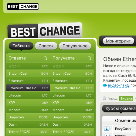
Мониторинг
Таблица
Список
Популярное
Обмен Ether
Ниже в списке пр
Bitcoin
Bitcoin
BTC
BTC
выгодности курса
Bitcoin Cash
Bitcoin Cash
BCH
BCH
валюты Cash EUR.
Клиентам, посеща
Ethereum
Ethereum
ETH
ETH
видео-гайд
, п
Ethereum Classic
Ethereum Classic
ETC
ETC
Litecoin
Litecoin
LTC
LTC
Город:
Тирана
XRP
XRP
XRP
XRP
Курсы обмена
Monero
Monero
XMR
XMR
Dogecoin
Dogecoin
DOGE
DOGE
Обменни
Dash
Dash
DASH
DASH
EezyCash
Tether ERC20
Tether ERC20
USDT
USDT