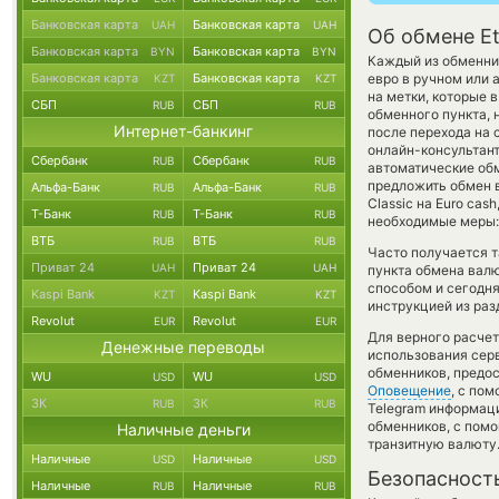
Банковская карта
Банковская карта
UAH
UAH
Об обмене Et
Банковская карта
Банковская карта
BYN
BYN
Каждый из обменник
Банковская карта
Банковская карта
евро в ручном или 
KZT
KZT
на метки, которые 
СБП
СБП
RUB
RUB
обменного пункта, 
Интернет-банкинг
после перехода на 
онлайн-консультант
Сбербанк
Сбербанк
RUB
RUB
автоматические о
предложить обмен в
Альфа-Банк
Альфа-Банк
RUB
RUB
Classic на Euro ca
Т-Банк
Т-Банк
RUB
RUB
необходимые меры:
ВТБ
ВТБ
RUB
RUB
Часто получается т
Приват 24
Приват 24
UAH
UAH
пункта обмена валю
способом и сегодня
Kaspi Bank
Kaspi Bank
KZT
KZT
инструкцией из раз
Revolut
Revolut
EUR
EUR
Для верного расчет
Денежные переводы
использования серв
обменников, предо
WU
WU
USD
USD
Оповещение
, с по
ЗК
ЗК
RUB
RUB
Telegram информаци
обменников, с пом
Наличные деньги
транзитную валюту
Наличные
Наличные
USD
USD
Безопасност
Наличные
Наличные
RUB
RUB