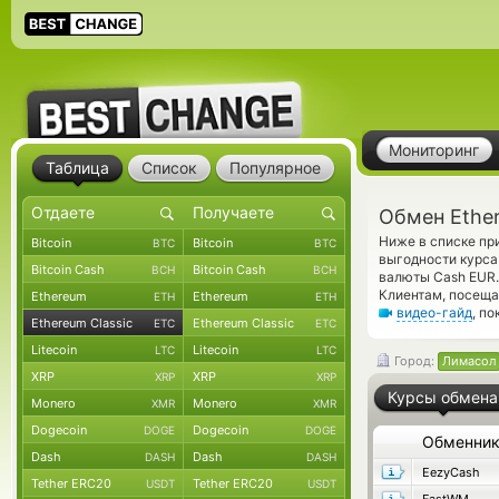
Мониторинг
Таблица
Список
Популярное
Обмен Ether
Ниже в списке пр
Bitcoin
Bitcoin
BTC
BTC
выгодности курса
Bitcoin Cash
Bitcoin Cash
BCH
BCH
валюты Cash EUR.
Клиентам, посеща
Ethereum
Ethereum
ETH
ETH
видео-гайд
, п
Ethereum Classic
Ethereum Classic
ETC
ETC
Litecoin
Litecoin
LTC
LTC
Город:
Лимасол
XRP
XRP
XRP
XRP
Курсы обмена
Monero
Monero
XMR
XMR
Dogecoin
Dogecoin
DOGE
DOGE
Обменни
Dash
Dash
DASH
DASH
EezyCash
Tether ERC20
Tether ERC20
USDT
USDT