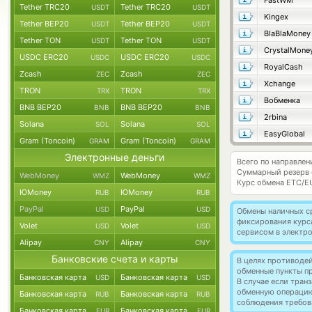
FastWM
Tether TRC20
Tether TRC20
USDT
USDT
Kingex
Tether BEP20
Tether BEP20
USDT
USDT
BlaBlaMoney
Tether TON
Tether TON
USDT
USDT
CrystalMone
USDC ERC20
USDC ERC20
USDC
USDC
RoyalCash
Zcash
Zcash
ZEC
ZEC
Xchange
TRON
TRON
TRX
TRX
Вобменка
BNB BEP20
BNB BEP20
BNB
BNB
2rbina
Solana
Solana
SOL
SOL
EasyGlobal
Gram (Toncoin)
Gram (Toncoin)
GRAM
GRAM
Электронные деньги
Всего по направлен
Суммарный резерв
WebMoney
WebMoney
WMZ
WMZ
Курс обмена
ETC/E
ЮMoney
ЮMoney
RUB
RUB
PayPal
PayPal
USD
USD
Обмены наличных с
фиксирования курс
Volet
Volet
USD
USD
сервисом в электр
Alipay
Alipay
CNY
CNY
Банковские счета и карты
В целях противоде
обменные пункты п
Банковская карта
Банковская карта
USD
USD
В случае если тра
обменную операци
Банковская карта
Банковская карта
RUB
RUB
соблюдения требов
Банковская карта
Банковская карта
EUR
EUR