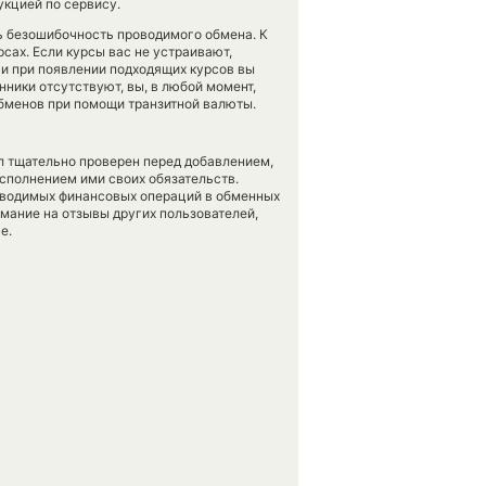
укцией по сервису.
ть безошибочность проводимого обмена. К
рсах. Если курсы вас не устраивают,
 и при появлении подходящих курсов вы
нники отсутствуют, вы, в любой момент,
обменов при помощи транзитной валюты.
л тщательно проверен перед добавлением,
сполнением ими своих обязательств.
оводимых финансовых операций в обменных
имание на отзывы других пользователей,
е.