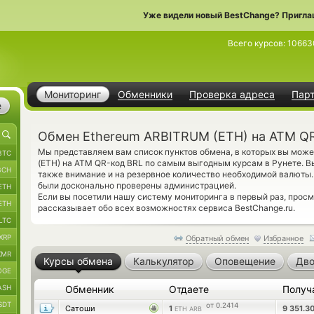
Уже видели новый BestChange? Пригла
Всего курсов:
10663
Мониторинг
Обменники
Проверка адреса
Пар
е
Обмен Ethereum ARBITRUM (ETH) на ATM Q
Мы представляем вам список пунктов обмена, в которых вы мож
BTC
(ETH) на ATM QR-код BRL по самым выгодным курсам в Рунете. В
BCH
также внимание и на резервное количество необходимой валюты.
были досконально проверены администрацией.
ETH
Если вы посетили нашу систему мониторинга в первый раз, прос
ETH
рассказывает обо всех возможностях сервиса BestChange.ru.
LTC
XRP
Обратный обмен
Избранное
XMR
Курсы обмена
Калькулятор
Оповещение
Дво
OGE
ASH
Обменник
Отдаете
Получ
SDT
от 0.2414
Сатоши
1
9 351.3
ETH ARB