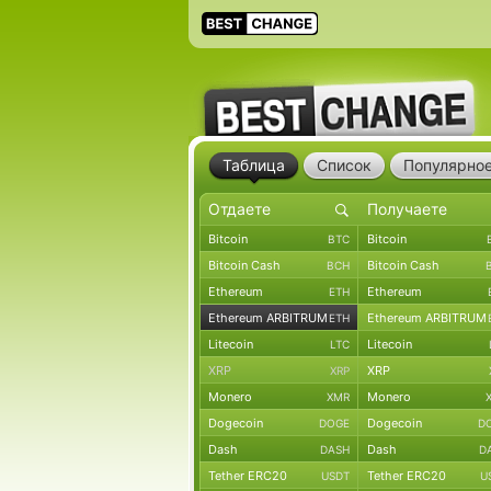
Таблица
Список
Популярно
Bitcoin
Bitcoin
BTC
Bitcoin Cash
Bitcoin Cash
BCH
Ethereum
Ethereum
ETH
Ethereum ARBITRUM
Ethereum ARBITRUM
ETH
Litecoin
Litecoin
LTC
XRP
XRP
XRP
Monero
Monero
XMR
Dogecoin
Dogecoin
DOGE
D
Dash
Dash
DASH
D
Tether ERC20
Tether ERC20
USDT
U