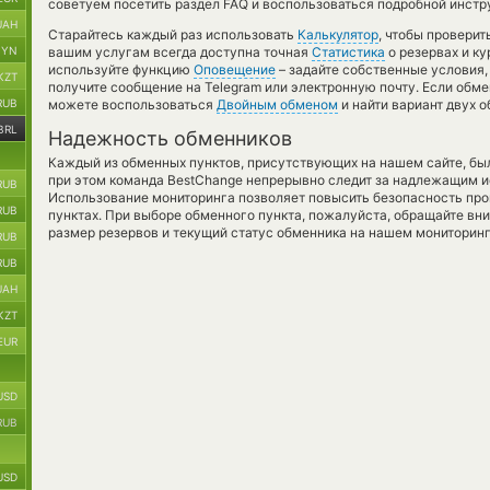
советуем посетить раздел FAQ и воспользоваться подробной инстр
UAH
Старайтесь каждый раз использовать
Калькулятор
, чтобы провери
BYN
вашим услугам всегда доступна точная
Статистика
о резервах и ку
используйте функцию
Оповещение
– задайте собственные условия,
KZT
получите сообщение на Telegram или электронную почту. Если обме
RUB
можете воспользоваться
Двойным обменом
и найти вариант двух 
BRL
Надежность обменников
Каждый из обменных пунктов, присутствующих на нашем сайте, бы
при этом команда BestChange непрерывно следит за надлежащим и
RUB
Использование мониторинга позволяет повысить безопасность пр
RUB
пунктах. При выборе обменного пункта, пожалуйста, обращайте вн
размер резервов и текущий статус обменника на нашем мониторинг
RUB
RUB
UAH
KZT
EUR
USD
RUB
USD