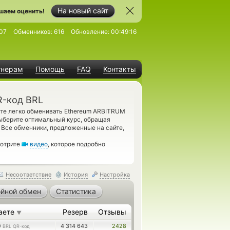
На новый сайт
шаем оценить!
07
Обменников:
616
Обновление:
00:49:16
тнерам
Помощь
FAQ
Контакты
R-код BRL
ете легко обменивать Ethereum ARBITRUM
ыберите оптимальный курс, обращая
 Все обменники, предложенные на сайте,
мотрите
видео
, которое подробно
Несоответствие
История
Настройка
йной обмен
Статистика
аете
Резерв
Отзывы
▼
0
4 314 643
2428
BRL QR-код