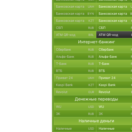
Банковская карта
Банковская карта
UAH
Банковская карта
Банковская карта
BYN
Банковская карта
Банковская карта
KZT
СБП
СБП
RUB
ATM QR-код
ATM QR-код
BRL
Интернет-банкинг
Сбербанк
Сбербанк
RUB
Альфа-Банк
Альфа-Банк
RUB
Т-Банк
Т-Банк
RUB
ВТБ
ВТБ
RUB
Приват 24
Приват 24
UAH
Kaspi Bank
Kaspi Bank
KZT
Revolut
Revolut
EUR
Денежные переводы
WU
WU
USD
ЗК
ЗК
RUB
Наличные деньги
Наличные
Наличные
USD