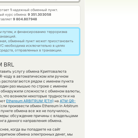
ботает
1
надежный обменный пункт.
ый курс обмена:
9 351.303058
тавляет
9 804.807948
м путем, и финансированию терроризма
анзакций.
нная, обменный пункт может приостановить
YC необходима исключительно в целях
редств, отправленных в транзакции.
M BRL
ставить услугу обмена Криптовалюта
R-коду в автоматическом или ручном
а располагаются рядом с именем пункта
 один раз мышью по строке с именем
 и обнаружили сложности с обменом валюты,
, что возникли некоторые трудности и на
лют
Ethereum ARBITRUM (ETH)
на
ATM QR-
ли произвести обмен Ethereum in Arbitrum
с пункте обмена все же не получилось,
меры: обсуждение причины с владельцами
инга данного направления обмена.
нее, когда вы попадаете на сайт
горитмом обмена электронных денег, мы