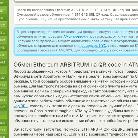
SDT
Всего по направлению Ethereum ARBITRUM (ETH)
ATM QR-код BRL ра
→
SDT
Суммарный резерв обменников:
4 314 643
BRL QR-код.
Средневзвешенн
SDT
Курс обмена
ETH/BRL
на криптовалютных рынках на текущее время сос
SDC
В целях противодействия легализации доходов, полученных преступны
ZEC
обменные пункты проводят
AML-проверки
поступающих от клиентов тр
TRX
В случае если транзакция будет идентифицирована как высокорискова
обменную операцию для проведения
процедуры KYC
. Информация по K
BNB
соблюдения требований AML/KYC для последующего разблокирования с
SOL
RAM
Обмен Ethereum ARBITRUM на QR code in AT
Любой из обменников, который представлен в списке, готов предо
→
Эфириум в сети Арбитрум
Наличные в реале через банкомат по Q
MZ
режиме. Стоит обращать особое внимание на метки, которые иногд
RUB
обмена. Для быстрого перехода на сайт обменного пункта нажмите
обменника. Если вы совершили переход на сайт обменного пункта
USD
вам нужно обратиться к администратору сайта-обменника. Вероятно
USD
данном этапе работы сайта-обменника автоматические обмены ва
код BRL
недоступны, тогда вам должны предложить ручной обмен. Ес
CNY
network на Cash in real through an ATM by QR code в удобном для ва
пожалуйста, сообщите нам об этом. Мы примем соответствующие 
обменного пункта, или же исключение обменного вебсайта из рейт
USD
→
Зачастую получается так, что курсы ETH-ARB
QR-код BRL интерес
RUB
обменника через наш сервис. Если у вас возникают трудности с ал
EUR