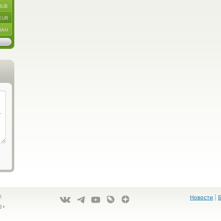
RUB
EUR
UAH
!
Новости
|
8+