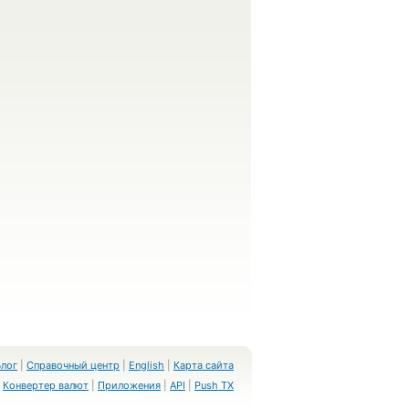
Блог
|
Справочный центр
|
English
|
Карта сайта
Конвертер валют
|
Приложения
|
API
|
Push TX