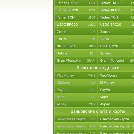
Tether TRC20
Tether TRC20
USDT
U
Tether BEP20
Tether BEP20
USDT
U
Tether TON
Tether TON
USDT
U
USDC ERC20
USDC ERC20
USDC
U
Zcash
Zcash
ZEC
TRON
TRON
TRX
BNB BEP20
BNB BEP20
BNB
Solana
Solana
SOL
Gram (Toncoin)
Gram (Toncoin)
GRAM
G
Электронные деньги
WebMoney
WebMoney
WMZ
W
ЮMoney
ЮMoney
RUB
PayPal
PayPal
USD
Volet
Volet
USD
Alipay
Alipay
CNY
Банковские счета и карты
Банковская карта
Банковская карта
USD
Банковская карта
Банковская карта
RUB
Банковская карта
Банковская карта
EUR