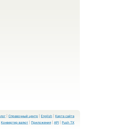
Блог
|
Справочный центр
|
English
|
Карта сайта
Конвертер валют
|
Приложения
|
API
|
Push TX