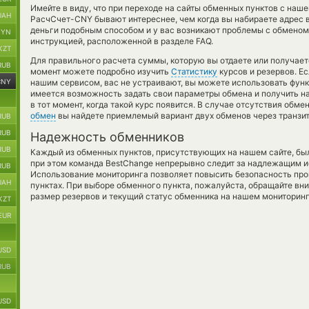
Имейте в виду, что при переходе на сайты обменных пунктов с на
UAH
РасчСчет-CNY бывают интереснее, чем когда вы набираете адрес в
деньги подобным способом и у вас возникают проблемы с обменом
BYN
инструкцией, расположенной в разделе FAQ.
KZT
Для правильного расчета суммы, которую вы отдаете или получает
RUB
момент можете подробно изучить
Статистику
курсов и резервов. Е
CNY
нашим сервисом, вас не устраивают, вы можете использовать фу
имеется возможность задать свои параметры обмена и получить на
в тот момент, когда такой курс появится. В случае отсутствия обм
обмен
вы найдете приемлемый вариант двух обменов через транзи
RUB
RUB
Надежность обменников
RUB
Каждый из обменных пунктов, присутствующих на нашем сайте, бы
при этом команда BestChange непрерывно следит за надлежащим и
RUB
Использование мониторинга позволяет повысить безопасность пр
UAH
пунктах. При выборе обменного пункта, пожалуйста, обращайте вн
размер резервов и текущий статус обменника на нашем мониторинг
KZT
EUR
USD
RUB
USD