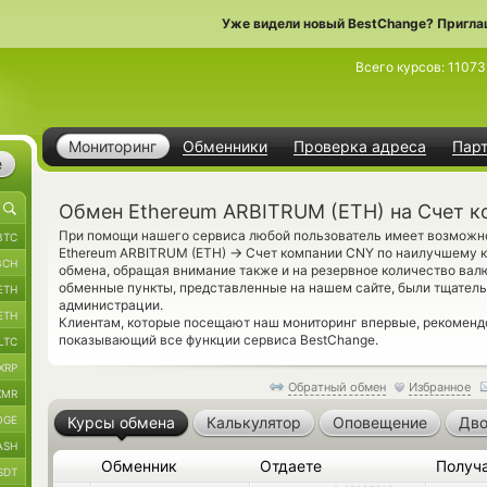
Уже видели новый BestChange? Пригла
Всего курсов:
11073
Мониторинг
Обменники
Проверка адреса
Пар
е
Обмен Ethereum ARBITRUM (ETH) на Счет 
При помощи нашего сервиса любой пользователь имеет возможно
BTC
→
Ethereum ARBITRUM (ETH)
Счет компании CNY по наилучшему к
BCH
обмена, обращая внимание также и на резервное количество вал
обменные пункты, представленные на нашем сайте, были тщател
ETH
администрации.
ETH
Клиентам, которые посещают наш мониторинг впервые, рекомен
показывающий все функции сервиса BestChange.
LTC
XRP
Обратный обмен
Избранное
XMR
OGE
Курсы обмена
Калькулятор
Оповещение
Дво
ASH
Обменник
Отдаете
Получ
SDT