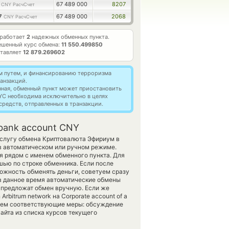
3
67 489 000
8207
CNY РасчСчет
87
67 489 000
2068
CNY РасчСчет
 работает
2
надежных обменных пункта.
ешенный курс обмена:
11 550.499850
ставляет
12 879.269602
м путем, и финансированию терроризма
анзакций.
нная, обменный пункт может приостановить
YC необходима исключительно в целях
редств, отправленных в транзакции.
bank account CNY
услугу обмена Криптовалюта Эфириум в
в автоматическом или ручном режиме.
я рядом с именем обменного пункта. Для
шью по строке обменника. Если после
ожность обменять деньги, советуем сразу
 в данное время автоматические обмены
 предложат обмен вручную. Если же
rbitrum network на Corporate account of a
примем соответствующие меры: обсуждение
айта из списка курсов текущего