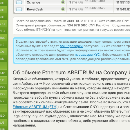
от 0.43285818
Xchange
1
11 551.1
ETH ARB
SDT
от 0.43290522
RoyalCash
1
11 549.
ETH ARB
SDT
SDT
Всего по направлению Ethereum ARBITRUM (ETH)
Счет компании CNY
→
SDC
Суммарный резерв обменников:
134 978 000
CNY РасчСчет.
Средневзв
Курс обмена
ETH/CNY
на криптовалютных рынках на текущее время со
ZEC
TRX
В целях противодействия легализации доходов, полученных преступны
BNB
обменные пункты проводят
AML-проверки
поступающих от клиентов тр
В случае если транзакция будет идентифицирована как высокорискова
SOL
обменную операцию для проведения
процедуры KYC
. Информация по K
RAM
соблюдения требований AML/KYC для последующего разблокирования с
Об обмене Ethereum ARBITRUM на Company 
MZ
Каждый из обменников, который указан в таблице, предоставляет 
RUB
→
сети Арбитрум
Корпоративный счет юридического лица в юанях 
USD
Необходимо обращать внимание на метки, которые иногда находятс
быстрого перехода на сайт обменного пункта кликните один раз мы
USD
перехода на вебсайт пункта обмена вами не была обнаружена возм
CNY
же обратиться к онлайн-консультанту сайта. Вполне возможно, что
Ethereum ARBITRUM (ETH)
на Счет компании CNY недоступны и вам
заинтересовавший вас обменник так и не смог обменять Ethereum in A
USD
legal entity in yuan, будьте добры, оповестите нас. Мы сразу же 
проблемы с владельцем пункта обмена, либо удаление обменного с
RUB
направления.
EUR