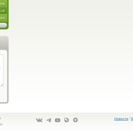
RUB
EUR
UAH
!
Новости
|
8+