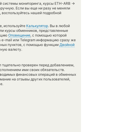
→
шей системы мониторинга, курсы ETH-ARB
ручную. Если вы еще ни разу не меняли
, воспользуйтесь нашей подробной
е, используйте
Калькулятор
. Вы в любой
сли курсы обменников, представленные
нкцию
Оповещение
, с помощью которой
 e-mail или Telegram информацию сразу же
енных пунктов, с помощью функции
Двойной
тную валюту.
л тщательно проверен перед добавлением,
сполнением ими своих обязательств.
оводимых финансовых операций в обменных
имание на отзывы других пользователей,
е.