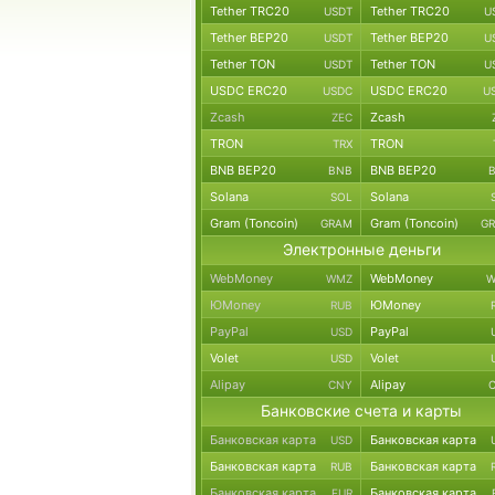
Tether TRC20
Tether TRC20
USDT
U
Tether BEP20
Tether BEP20
USDT
U
Tether TON
Tether TON
USDT
U
USDC ERC20
USDC ERC20
USDC
U
Zcash
Zcash
ZEC
TRON
TRON
TRX
BNB BEP20
BNB BEP20
BNB
Solana
Solana
SOL
Gram (Toncoin)
Gram (Toncoin)
GRAM
G
Электронные деньги
WebMoney
WebMoney
WMZ
W
ЮMoney
ЮMoney
RUB
PayPal
PayPal
USD
Volet
Volet
USD
Alipay
Alipay
CNY
Банковские счета и карты
Банковская карта
Банковская карта
USD
Банковская карта
Банковская карта
RUB
Банковская карта
Банковская карта
EUR