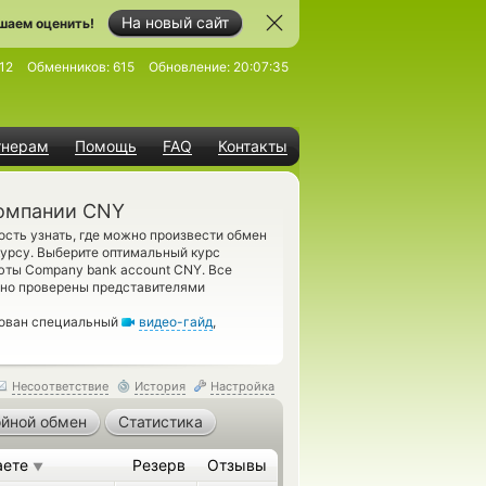
На новый сайт
шаем оценить!
12
Обменников:
615
Обновление:
20:07:35
тнерам
Помощь
FAQ
Контакты
компании CNY
сть узнать, где можно произвести обмен
урсу. Выберите оптимальный курс
юты Company bank account CNY. Все
ьно проверены представителями
дован специальный
видео-гайд
,
Несоответствие
История
Настройка
йной обмен
Статистика
аете
Резерв
Отзывы
▼