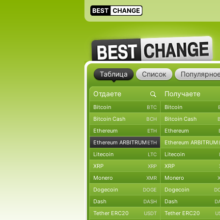
Таблица
Список
Популярно
Bitcoin
Bitcoin
BTC
Bitcoin Cash
Bitcoin Cash
BCH
Ethereum
Ethereum
ETH
Ethereum ARBITRUM
Ethereum ARBITRUM
ETH
Litecoin
Litecoin
LTC
XRP
XRP
XRP
Monero
Monero
XMR
Dogecoin
Dogecoin
DOGE
D
Dash
Dash
DASH
D
Tether ERC20
Tether ERC20
USDT
U