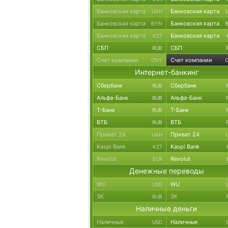
Банковская карта
Банковская карта
UAH
Банковская карта
Банковская карта
BYN
Банковская карта
Банковская карта
KZT
СБП
СБП
RUB
Счет компании
Счет компании
CNY
Интернет-банкинг
Сбербанк
Сбербанк
RUB
Альфа-Банк
Альфа-Банк
RUB
Т-Банк
Т-Банк
RUB
ВТБ
ВТБ
RUB
Приват 24
Приват 24
UAH
Kaspi Bank
Kaspi Bank
KZT
Revolut
Revolut
EUR
Денежные переводы
WU
WU
USD
ЗК
ЗК
RUB
Наличные деньги
Наличные
Наличные
USD