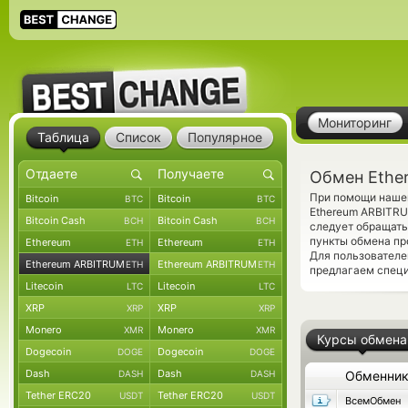
Мониторинг
Таблица
Список
Популярное
Обмен Ethe
При помощи нашег
Bitcoin
Bitcoin
BTC
BTC
Ethereum ARBITRU
Bitcoin Cash
Bitcoin Cash
BCH
BCH
следует обращать
пункты обмена пр
Ethereum
Ethereum
ETH
ETH
Для пользователе
Ethereum ARBITRUM
Ethereum ARBITRUM
ETH
ETH
предлагаем спец
Litecoin
Litecoin
LTC
LTC
XRP
XRP
XRP
XRP
Monero
Monero
XMR
XMR
Курсы обмена
Dogecoin
Dogecoin
DOGE
DOGE
Dash
Dash
DASH
DASH
Обменни
Tether ERC20
Tether ERC20
USDT
USDT
ВсемОбмен