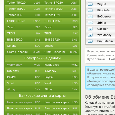
Tether TRC20
Tether TRC20
USDT
USDT
WayBit
Tether BEP20
Tether BEP20
USDT
USDT
BitcoinBox
Tether TON
Tether TON
USDT
USDT
Вобменка
USDC ERC20
USDC ERC20
USDC
USDC
2rbina
Zcash
Zcash
ZEC
ZEC
Сатоши
TRON
TRON
TRX
TRX
WmMoney
BNB BEP20
BNB BEP20
BNB
BNB
Buy-Bitcoin
Solana
Solana
SOL
SOL
Всего по направле
Gram (Toncoin)
Gram (Toncoin)
GRAM
GRAM
Суммарный резерв
Электронные деньги
Курс обмена
ETH/A
WebMoney
WebMoney
WMZ
WMZ
В целях противоде
ЮMoney
ЮMoney
RUB
RUB
обменные пункты п
PayPal
PayPal
USD
USD
В случае если тра
обменную операци
Volet
Volet
USD
USD
соблюдения требов
Alipay
Alipay
CNY
CNY
Банковские счета и карты
Об обмене Et
Банковская карта
Банковская карта
USD
USD
Каждый из пунктов 
Эфириум в сети Ар
Банковская карта
Банковская карта
RUB
RUB
Обратите внимание 
Банковская карта
Банковская карта
EUR
EUR
имеется возможнос