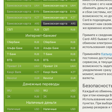
по строке с его на
Банковская карта
Банковская карта
UAH
UAH
обменять деньги, 
Банковская карта
Банковская карта
BYN
BYN
и сбои системы, ко
возможности, но дос
Банковская карта
Банковская карта
KZT
KZT
Card в подходящем 
Банковская карта
Банковская карта
ARS
ARS
поможет нам своев
же временно исключ
СБП
СБП
RUB
RUB
Примите к сведению
Интернет-банкинг
Card-ARS бывают ин
Сбербанк
Сбербанк
RUB
RUB
обменом электронны
использования сер
Альфа-Банк
Альфа-Банк
RUB
RUB
Применяйте
Кальку
Т-Банк
Т-Банк
RUB
RUB
постоянно доступн
ВТБ
ВТБ
RUB
RUB
сервисом, в текущи
возможность задать
Приват 24
Приват 24
UAH
UAH
уведомление сразу 
Kaspi Bank
Kaspi Bank
KZT
KZT
момент, можете во
валюты.
Revolut
Revolut
EUR
EUR
Денежные переводы
Безопасност
WU
WU
USD
USD
Каждый из обменны
при этом команда 
ЗК
ЗК
RUB
RUB
Использование мон
Наличные деньги
пунктах. При выбор
размер резервов и 
Наличные
Наличные
USD
USD