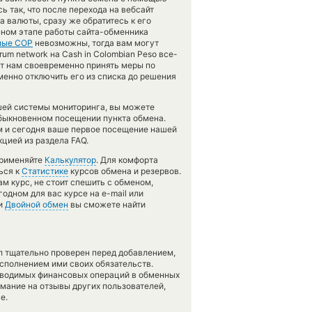
ь так, что после перехода на вебсайт
 валюты, сразу же обратитесь к его
нном этапе работы сайта-обменника
ные COP
невозможны, тогда вам могут
rum network на Cash in Colombian Peso все-
ет нам своевременно принять меры по
енно отключить его из списка до решения
шей системы мониторинга, вы можете
быкновенном посещении пункта обмена.
м и сегодня ваше первое посещение нашей
цией из раздела FAQ.
применяйте
Калькулятор
. Для комфорта
ься к
Статистике
курсов обмена и резервов.
м курс, не стоит спешить с обменом,
одном для вас курсе на e-mail или
ии
Двойной обмен
вы сможете найти
л тщательно проверен перед добавлением,
сполнением ими своих обязательств.
оводимых финансовых операций в обменных
имание на отзывы других пользователей,
е.