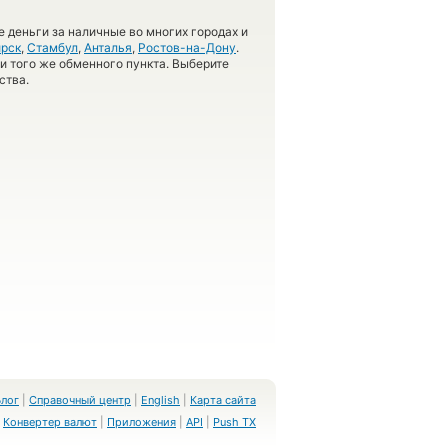
 деньги за наличные во многих городах и
рск
,
Стамбул
,
Анталья
,
Ростов-на-Дону
.
 и того же обменного пункта. Выберите
ства.
Блог
|
Справочный центр
|
English
|
Карта сайта
Конвертер валют
|
Приложения
|
API
|
Push TX