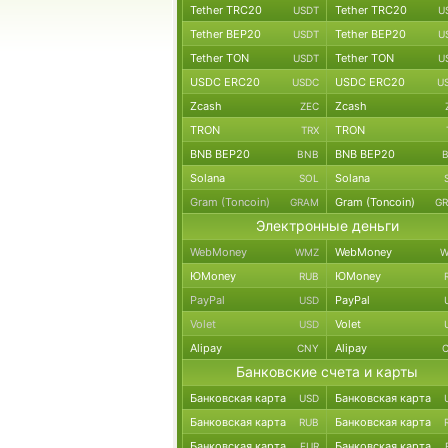
Tether TRC20
Tether TRC20
USDT
U
Tether BEP20
Tether BEP20
USDT
U
Tether TON
Tether TON
USDT
U
USDC ERC20
USDC ERC20
USDC
U
Zcash
Zcash
ZEC
TRON
TRON
TRX
BNB BEP20
BNB BEP20
BNB
Solana
Solana
SOL
Gram (Toncoin)
Gram (Toncoin)
GRAM
G
Электронные деньги
WebMoney
WebMoney
WMZ
W
ЮMoney
ЮMoney
RUB
PayPal
PayPal
USD
Volet
Volet
USD
Alipay
Alipay
CNY
Банковские счета и карты
Банковская карта
Банковская карта
USD
Банковская карта
Банковская карта
RUB
Банковская карта
Банковская карта
EUR