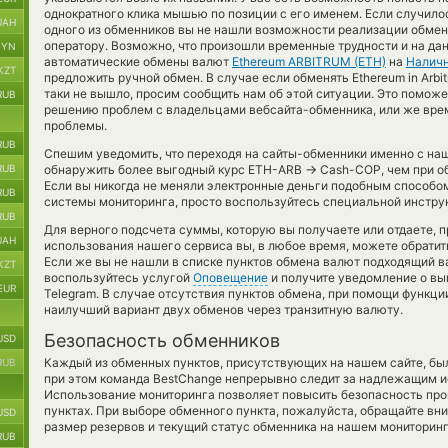
однократного клика мышью по позиции с его именем. Если случилос
UAH
одного из обменников вы не нашли возможности реализации обмена
оператору. Возможно, что произошли временные трудности и на да
BYN
автоматические обмены валют
Ethereum ARBITRUM (ETH)
на
Налич
KZT
предложить ручной обмен. В случае если обменять Ethereum in Arbit
таки не вышло, просим сообщить нам об этой ситуации. Это помож
RUB
решению проблем с владельцами вебсайта-обменника, или же врем
проблемы.
RUB
Спешим уведомить, что переходя на сайты-обменники именно с на
→
RUB
обнаружить более выгодный курс ETH-ARB
Cash-COP, чем при о
Если вы никогда не меняли электронные деньги подобным способо
RUB
системы мониторинга, просто воспользуйтесь специальной инструк
RUB
Для верного подсчета суммы, которую вы получаете или отдаете, 
UAH
использования нашего сервиса вы, в любое время, можете обратит
Если же вы не нашли в списке пунктов обмена валют подходящий ва
KZT
воспользуйтесь услугой
Оповещение
и получите уведомление о выг
EUR
Telegram. В случае отсутствия пунктов обмена, при помощи функц
наилучший вариант двух обменов через транзитную валюту.
Безопасность обменников
USD
Каждый из обменных пунктов, присутствующих на нашем сайте, бы
RUB
при этом команда BestChange непрерывно следит за надлежащим и
Использование мониторинга позволяет повысить безопасность пр
пунктах. При выборе обменного пункта, пожалуйста, обращайте вн
USD
размер резервов и текущий статус обменника на нашем мониторинг
RUB