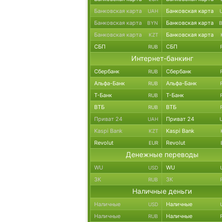
Банковская карта
Банковская карта
UAH
Банковская карта
Банковская карта
BYN
Банковская карта
Банковская карта
KZT
СБП
СБП
RUB
Интернет-банкинг
Сбербанк
Сбербанк
RUB
Альфа-Банк
Альфа-Банк
RUB
Т-Банк
Т-Банк
RUB
ВТБ
ВТБ
RUB
Приват 24
Приват 24
UAH
Kaspi Bank
Kaspi Bank
KZT
Revolut
Revolut
EUR
Денежные переводы
WU
WU
USD
ЗК
ЗК
RUB
Наличные деньги
Наличные
Наличные
USD
Наличные
Наличные
RUB