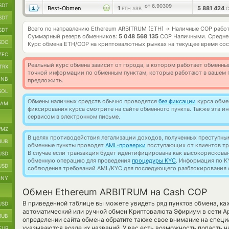
SDT
от 6.90309
Best-Obmen
1
5 881 424
ETH ARB
C
SDT
Всего по направлению Ethereum ARBITRUM (ETH)
Наличные COP рабо
→
SDT
Суммарный резерв обменников:
5 048 568 135
COP Наличными.
Средне
SDC
Курс обмена
ETH/COP
на криптовалютных рынках на текущее время со
ZEC
Реальный курс обмена зависит от города, в котором работает обменны
TRX
точной информации по обменным пунктам, которые работают в вашем г
BNB
предложить.
SOL
Обмены наличных средств обычно проводятся
без фиксации
курса обмен
RAM
фиксирования курса смотрите на сайте обменного пункта. Также эта 
сервисом в электронном письме.
MZ
В целях противодействия легализации доходов, полученных преступны
RUB
обменные пункты проводят
AML-проверки
поступающих от клиентов тр
В случае если транзакция будет идентифицирована как высокорискова
USD
обменную операцию для проведения
процедуры KYC
. Информация по K
USD
соблюдения требований AML/KYC для последующего разблокирования с
CNY
Обмен Ethereum ARBITRUM на Cash COP
В приведенной таблице вы можете увидеть ряд пунктов обмена, ка
USD
автоматический или ручной обмен Криптовалюта Эфириум в сети 
RUB
определении сайта обмена обратите также свое внимание на специ
указываются возле их названий. У вас есть возможность попасть 
EUR