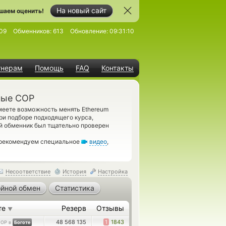
На новый сайт
шаем оценить!
09
Обменников:
613
Обновление:
09:31:10
тнерам
Помощь
FAQ
Контакты
ные COP
меете возможность менять Ethereum
ри подборе подходящего курса,
й обменник был тщательно проверен
, рекомендуем специальное
видео
,
Несоответствие
История
Настройка
йной обмен
Статистика
те
Резерв
Отзывы
▼
48 568 135
1
1843
OP в
Боготе