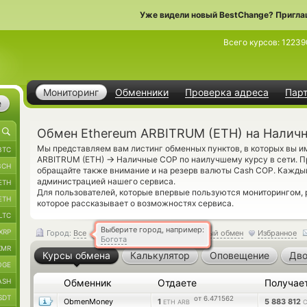
Уже видели новый BestChange? Пригла
Всего курсов:
12239
Мониторинг
Обменники
Проверка адреса
Пар
е
Обмен Ethereum ARBITRUM (ETH) на Налич
Мы представляем вам листинг обменных пунктов, в которых вы и
BTC
→
ARBITRUM (ETH)
Наличные COP по наилучшему курсу в сети. П
BCH
обращайте также внимание и на резерв валюты Cash COP. Кажды
администрацией нашего сервиса.
ETH
Для пользователей, которые впервые пользуются мониторингом
ETH
которое рассказывает о возможностях сервиса.
LTC
Выберите город, например:
XRP
Город:
Все
Обратный обмен
Избранное
Богота
XMR
Курсы обмена
Калькулятор
Оповещение
Дво
OGE
ASH
Обменник
Отдаете
Получае
SDT
от 6.471562
ObmenMoney
1
5 883 812
ETH ARB
C