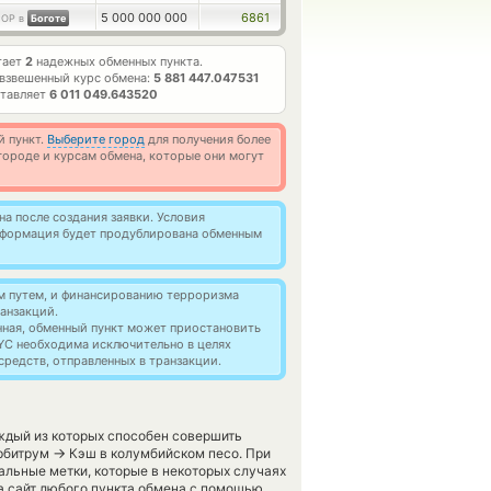
5 000 000 000
6861
OP в
Боготе
тает
2
надежных обменных пункта.
взвешенный курс обмена:
5 881 447.047531
ставляет
6 011 049.643520
й пункт.
Выберите город
для получения более
ороде и курсам обмена, которые они могут
а после создания заявки. Условия
информация будет продублирована обменным
м путем, и финансированию терроризма
анзакций.
нная, обменный пункт может приостановить
YC необходима исключительно в целях
редств, отправленных в транзакции.
ждый из которых способен совершить
→
Арбитрум
Кэш в колумбийском песо. При
альные метки, которые в некоторых случаях
на сайт любого пункта обмена с помощью