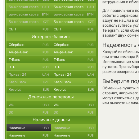
затруднения с обме
Банковская карта
Банковская карта
UAH
UAH
Для правильного по
Банковская карта
Банковская карта
BYN
BYN
работы с сервисом 
вдруг не нашли в с
Банковская карта
Банковская карта
KZT
KZT
воспользуйтесь ус
СБП
СБП
RUB
RUB
Telegram. Если обм
вариант двух обме
Интернет-банкинг
Надежность 
Сбербанк
Сбербанк
RUB
RUB
Каждый из обменны
Альфа-Банк
Альфа-Банк
RUB
RUB
при этом команда 
Т-Банк
Т-Банк
RUB
RUB
Использование мон
пунктах. При выбор
ВТБ
ВТБ
RUB
RUB
размер резервов и 
Приват 24
Приват 24
UAH
UAH
Выберите по
Kaspi Bank
Kaspi Bank
KZT
KZT
Обменные пункты по
Revolut
Revolut
EUR
EUR
странах, например:
Денежные переводы
могут отличаться д
или вывести наличн
WU
WU
USD
USD
ЗК
ЗК
RUB
RUB
Наличные деньги
Наличные
Наличные
USD
USD
Наличные
Наличные
RUB
RUB