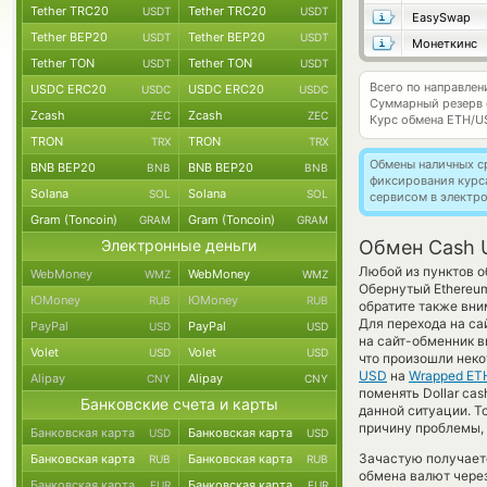
Tether TRC20
Tether TRC20
USDT
USDT
EasySwap
Tether BEP20
Tether BEP20
USDT
USDT
Монеткинс
Tether TON
Tether TON
USDT
USDT
Всего по направле
USDC ERC20
USDC ERC20
USDC
USDC
Суммарный резерв
Zcash
Zcash
ZEC
ZEC
Курс обмена
ETH/U
TRON
TRON
TRX
TRX
Обмены наличных с
BNB BEP20
BNB BEP20
BNB
BNB
фиксирования курс
Solana
Solana
SOL
SOL
сервисом в электр
Gram (Toncoin)
Gram (Toncoin)
GRAM
GRAM
Электронные деньги
Обмен Cash 
Любой из пунктов о
WebMoney
WebMoney
WMZ
WMZ
Обернутый Ethereum
ЮMoney
ЮMoney
RUB
RUB
обратите также вни
Для перехода на са
PayPal
PayPal
USD
USD
на сайт-обменник в
Volet
Volet
USD
USD
что произошли неко
USD
на
Wrapped ET
Alipay
Alipay
CNY
CNY
поменять Dollar cas
Банковские счета и карты
данной ситуации. 
причину проблемы, 
Банковская карта
Банковская карта
USD
USD
Зачастую получает
Банковская карта
Банковская карта
RUB
RUB
обмена валют через
Банковская карта
Банковская карта
EUR
EUR