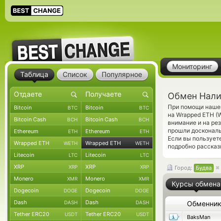
Мониторинг
Таблица
Список
Популярное
Обмен Нали
При помощи нашег
Bitcoin
Bitcoin
BTC
BTC
на Wrapped ETH (
Bitcoin Cash
Bitcoin Cash
BCH
BCH
внимание и на ре
прошли доскональ
Ethereum
Ethereum
ETH
ETH
Если вы пользует
Wrapped ETH
Wrapped ETH
WETH
WETH
подробно рассказ
Litecoin
Litecoin
LTC
LTC
XRP
XRP
XRP
XRP
Город:
Будва
Monero
Monero
XMR
XMR
Курсы обмена
Dogecoin
Dogecoin
DOGE
DOGE
Dash
Dash
DASH
DASH
Обменни
Tether ERC20
Tether ERC20
USDT
USDT
BaksMan