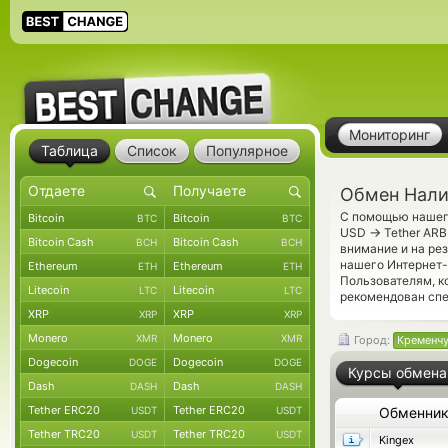
Мониторинг
Таблица
Список
Популярное
Обмен Нали
С помощью нашего
Bitcoin
Bitcoin
BTC
BTC
→
USD
Tether ARB
Bitcoin Cash
Bitcoin Cash
BCH
BCH
внимание и на ре
нашего Интернет-
Ethereum
Ethereum
ETH
ETH
Пользователям, к
Litecoin
Litecoin
LTC
LTC
рекомендован сп
XRP
XRP
XRP
XRP
Monero
Monero
XMR
XMR
Город:
Кременчу
Dogecoin
Dogecoin
DOGE
DOGE
Курсы обмена
Dash
Dash
DASH
DASH
Tether ERC20
Tether ERC20
USDT
USDT
Обменни
Tether TRC20
Tether TRC20
USDT
USDT
Kingex