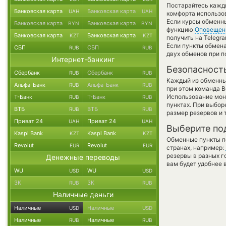
Постарайтесь кажд
Банковская карта
Банковская карта
UAH
UAH
комфорта использов
Если курсы обменны
Банковская карта
Банковская карта
BYN
BYN
функцию
Оповещен
Банковская карта
Банковская карта
KZT
KZT
получить на Telegr
Если пункты обмена
СБП
СБП
RUB
RUB
двух обменов при 
Интернет-банкинг
Безопасност
Сбербанк
Сбербанк
RUB
RUB
Каждый из обменны
Альфа-Банк
Альфа-Банк
RUB
RUB
при этом команда 
Использование мон
Т-Банк
Т-Банк
RUB
RUB
пунктах. При выбор
ВТБ
ВТБ
RUB
RUB
размер резервов и 
Приват 24
Приват 24
UAH
UAH
Выберите по
Kaspi Bank
Kaspi Bank
KZT
KZT
Обменные пункты по
Revolut
Revolut
EUR
EUR
странах, например:
резервы в разных г
Денежные переводы
вам будет удобнее 
WU
WU
USD
USD
ЗК
ЗК
RUB
RUB
Наличные деньги
Наличные
Наличные
USD
USD
Наличные
Наличные
RUB
RUB