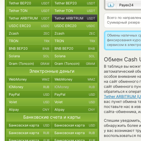
Tether BEP20
Tether BEP20
USDT
USDT
Payex24
Tether TON
Tether TON
USDT
USDT
Всего по направле
Tether ARBITRUM
Tether ARBITRUM
USDT
USDT
Суммарный резерв
USDC ERC20
USDC ERC20
USDC
USDC
Zcash
Zcash
ZEC
ZEC
Обмены наличных с
фиксирования курс
TRON
TRON
TRX
TRX
сервисом в электр
BNB BEP20
BNB BEP20
BNB
BNB
Solana
Solana
SOL
SOL
Обмен Cash 
Gram (Toncoin)
Gram (Toncoin)
GRAM
GRAM
В таблице вы может
Электронные деньги
автоматический об
особое внимание на
WebMoney
WebMoney
WMZ
WMZ
на сайт обменного 
сайт обменного пу
ЮMoney
ЮMoney
RUB
RUB
обратиться к опера
PayPal
PayPal
USD
USD
Tether ARBITRUM (
вас пункт обмена та
Volet
Volet
USD
USD
поставьте нас в и
Alipay
Alipay
CNY
CNY
сайта-обменника, и
Банковские счета и карты
Спешим уведомить,
Банковская карта
Банковская карта
обнаружить более 
USD
USD
у вас возникают тр
Банковская карта
Банковская карта
RUB
RUB
воспользоваться по
Банковская карта
Банковская карта
EUR
EUR