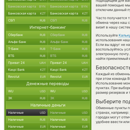
подходящем для вас
вашей помощью мы 
Банковская карта
Банковская карта
BYN
BYN
отключим данный пу
Банковская карта
Банковская карта
KZT
KZT
Часто получается т
СБП
СБП
RUB
RUB
обмена через наш с
Интернет-банкинг
визит в нашу систе
Сбербанк
Сбербанк
RUB
RUB
Используйте
Кальк
использования наше
Альфа-Банк
Альфа-Банк
RUB
RUB
Если вы вдруг не н
Т-Банк
Т-Банк
RUB
RUB
воспользуйтесь ус
электронную почту.
ВТБ
ВТБ
RUB
RUB
найти приемлемый в
Приват 24
Приват 24
UAH
UAH
Безопасност
Kaspi Bank
Kaspi Bank
KZT
KZT
Каждый из обменны
Revolut
Revolut
EUR
EUR
при этом команда 
Денежные переводы
Использование мон
пунктах. При выбор
WU
WU
USD
USD
размер резервов и 
ЗК
ЗК
RUB
RUB
Выберите по
Наличные деньги
Обменные пункты по
странах, например:
Наличные
Наличные
USD
USD
городах могут отли
Наличные
Наличные
RUB
RUB
удобнее ввести или
Наличные
Наличные
EUR
EUR