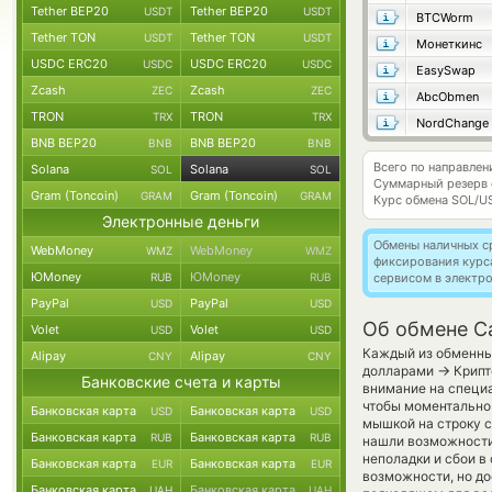
Tether BEP20
Tether BEP20
USDT
USDT
BTCWorm
Tether TON
Tether TON
USDT
USDT
Монеткинс
USDC ERC20
USDC ERC20
USDC
USDC
EasySwap
Zcash
Zcash
ZEC
ZEC
AbcObmen
TRON
TRON
TRX
TRX
NordChange
BNB BEP20
BNB BEP20
BNB
BNB
Всего по направле
Solana
Solana
SOL
SOL
Суммарный резерв
Gram (Toncoin)
Gram (Toncoin)
GRAM
GRAM
Курс обмена
SOL/U
Электронные деньги
Обмены наличных с
WebMoney
WebMoney
WMZ
WMZ
фиксирования курс
ЮMoney
ЮMoney
RUB
RUB
сервисом в электр
PayPal
PayPal
USD
USD
Об обмене Ca
Volet
Volet
USD
USD
Каждый из обменных
Alipay
Alipay
CNY
CNY
→
долларами
Крипт
Банковские счета и карты
внимание на специа
чтобы моментально 
Банковская карта
Банковская карта
USD
USD
мышкой на строку с
Банковская карта
Банковская карта
RUB
RUB
нашли возможности 
неполадки и сбои в
Банковская карта
Банковская карта
EUR
EUR
возможности, но до
Банковская карта
Банковская карта
UAH
UAH