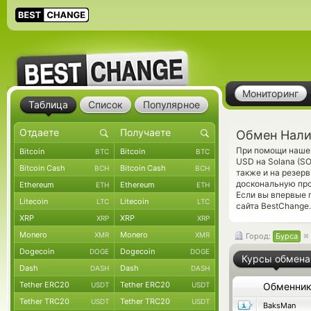
Мониторинг
Таблица
Список
Популярное
Обмен Налич
При помощи нашег
Bitcoin
Bitcoin
BTC
BTC
USD на Solana (S
Bitcoin Cash
Bitcoin Cash
BCH
BCH
также и на резер
доскональную про
Ethereum
Ethereum
ETH
ETH
Если вы впервые 
Litecoin
Litecoin
LTC
LTC
сайта BestChange.
XRP
XRP
XRP
XRP
Monero
Monero
XMR
XMR
Город:
Бурса
Dogecoin
Dogecoin
DOGE
DOGE
Курсы обмена
Dash
Dash
DASH
DASH
Tether ERC20
Tether ERC20
USDT
USDT
Обменни
Tether TRC20
Tether TRC20
USDT
USDT
BaksMan