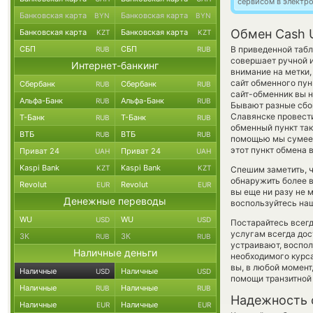
сервисом в электр
Банковская карта
Банковская карта
BYN
BYN
Обмен Cash 
Банковская карта
Банковская карта
KZT
KZT
СБП
СБП
В приведенной табл
RUB
RUB
совершает ручной 
Интернет-банкинг
внимание на метки,
сайт обменного пун
Сбербанк
Сбербанк
RUB
RUB
сайт-обменник вы н
Альфа-Банк
Альфа-Банк
RUB
RUB
Бывают разные сбои
Славянске провести
Т-Банк
Т-Банк
RUB
RUB
обменный пункт так
ВТБ
ВТБ
RUB
RUB
помощью мы сумеем
этот пункт обмена 
Приват 24
Приват 24
UAH
UAH
Kaspi Bank
Kaspi Bank
KZT
KZT
Спешим заметить, 
обнаружить более 
Revolut
Revolut
EUR
EUR
вы еще ни разу не 
Денежные переводы
воспользуйтесь наш
WU
WU
USD
USD
Постарайтесь всег
услугам всегда до
ЗК
ЗК
RUB
RUB
устраивают, воспо
Наличные деньги
необходимого курса
вы, в любой момен
Наличные
Наличные
USD
USD
помощи транзитной
Наличные
Наличные
RUB
RUB
Надежность 
Наличные
Наличные
EUR
EUR