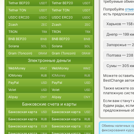
требуемые обмен
Tether BEP20
Tether BEP20
USDT
USDT
Попробуйте
отме
Tether TON
Tether TON
USDT
USDT
есть предложени
USDC ERC20
USDC ERC20
USDC
USDC
Харьков — 158
Zcash
Zcash
ZEC
ZEC
TRON
TRON
TRX
TRX
Днепр — 199 к
BNB BEP20
BNB BEP20
BNB
BNB
Запорожье — 
Solana
Solana
SOL
SOL
Gram (Toncoin)
Gram (Toncoin)
GRAM
GRAM
Полтава — 238
Электронные деньги
Сумы — 305 к
WebMoney
WebMoney
WMZ
WMZ
ЮMoney
ЮMoney
Можете оставит
RUB
RUB
BestChange авто
PayPal
PayPal
USD
USD
Также можете о
Volet
Volet
USD
USD
платежную сист
Alipay
Alipay
CNY
CNY
Если вам станут
Банковские счета и карты
будем рады, есл
предложенные об
Банковская карта
Банковская карта
USD
USD
Банковская карта
Банковская карта
RUB
RUB
Обмены наличных с
Банковская карта
Банковская карта
EUR
EUR
фиксирования курс
Банковская карта
Банковская карта
UAH
UAH