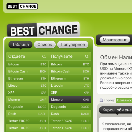
Мониторинг
Таблица
Список
Популярное
Обмен Нали
При помощи нашег
Bitcoin
Bitcoin
BTC
BTC
USD на Monero (X
Bitcoin Cash
Bitcoin Cash
BCH
BCH
внимание также и
досконально про
Ethereum
Ethereum
ETH
ETH
Если вы впервые 
Litecoin
Litecoin
LTC
LTC
подробно расскаж
XRP
XRP
XRP
XRP
Monero
Monero
XMR
XMR
Город:
Славянск
Dogecoin
Dogecoin
DOGE
DOGE
Курсы обмена
Dash
Dash
DASH
DASH
Tether ERC20
Tether ERC20
USDT
USDT
К сожалению, на
Tether TRC20
Tether TRC20
USDT
USDT
направлением о