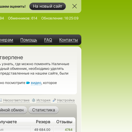
На новый сайт
шаем оценить!
94
Обменников:
614
Обновление:
16:25:09
тнерам
Помощь
FAQ
Контакты
тверпене
 узнать, где можно поменять Наличные
одный обменник, необходимо уделять
 представленные на нашем сайте, были
ьно посмотрите
видео
, которое
Несоответствие
История
Настройка
йной обмен
Статистика
олучаете
Резерв
Отзывы
49 684.00
4744
MR