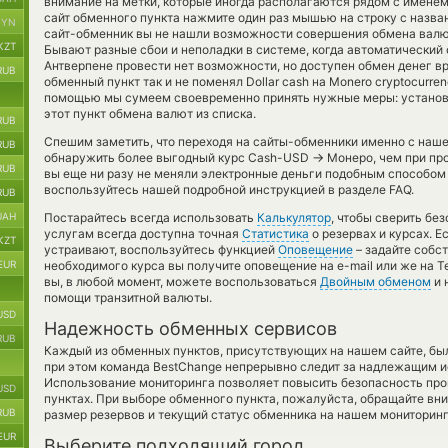
внимание на метки, которые иногда располагаются рядом с именем
сайт обменного пункта нажмите один раз мышью на строку с назва
BYN
сайт-обменник вы не нашли возможности совершения обмена валюты
KZT
Бывают разные сбои и неполадки в системе, когда автоматический
Антверпене провести нет возможности, но доступен обмен денег в
RUB
обменный пункт так и не поменял Dollar cash на Monero cryptocurre
помощью мы сумеем своевременно принять нужные меры: установ
этот пункт обмена валют из списка.
RUB
Спешим заметить, что переходя на сайты-обменники именно с наш
RUB
→
обнаружить более выгодный курс Cash-USD
Монеро, чем при пр
RUB
вы еще ни разу не меняли электронные деньги подобным способом 
воспользуйтесь нашей подробной инструкцией в разделе FAQ.
RUB
UAH
Постарайтесь всегда использовать
Калькулятор
, чтобы сверить б
услугам всегда доступна точная
Статистика
о резервах и курсах. 
KZT
устраивают, воспользуйтесь функцией
Оповещение
– задайте собс
EUR
необходимого курса вы получите оповещение на e-mail или же на T
вы, в любой момент, можете воспользоваться
Двойным обменом
и 
помощи транзитной валюты.
USD
Надежность обменных сервисов
RUB
Каждый из обменных пунктов, присутствующих на нашем сайте, бы
при этом команда BestChange непрерывно следит за надлежащим и
Использование мониторинга позволяет повысить безопасность пр
USD
пунктах. При выборе обменного пункта, пожалуйста, обращайте вн
RUB
размер резервов и текущий статус обменника на нашем мониторинг
EUR
Выберите подходящий город