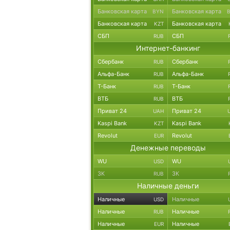
Банковская карта
Банковская карта
BYN
Банковская карта
Банковская карта
KZT
СБП
СБП
RUB
Интернет-банкинг
Сбербанк
Сбербанк
RUB
Альфа-Банк
Альфа-Банк
RUB
Т-Банк
Т-Банк
RUB
ВТБ
ВТБ
RUB
Приват 24
Приват 24
UAH
Kaspi Bank
Kaspi Bank
KZT
Revolut
Revolut
EUR
Денежные переводы
WU
WU
USD
ЗК
ЗК
RUB
Наличные деньги
Наличные
Наличные
USD
Наличные
Наличные
RUB
Наличные
Наличные
EUR