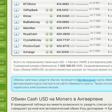
SDT
от 6 957
BTCRotor
414.4682
1
USD Наличными
X
SDT
от 7 000
24PayBank
416.5412
1
USD Наличными
X
SDC
от 7 030
60сек
418.0430
1
USD Наличными
X
ZEC
от 7 000
BlaBlaMoney
419.6890
1
USD Наличными
X
TRX
от 7 000
BaksMan
420.4175
1
USD Наличными
X
BNB
от 7 000
RoyalCash
420.4926
1
USD Наличными
X
SOL
от 7 000
CrystalMoney
420.7737
1
USD Наличными
X
RAM
от 7 000
ProstovCash
420.8712
1
USD Наличными
X
от 7 000
Xchange
421.8109
1
USD Наличными
X
MZ
Всего по направлению Наличные USD
Monero (XMR) в Антверпене раб
→
RUB
Суммарный резерв обменников:
1 345 188.00
XMR.
Средневзвешенный к
USD
Курс обмена
XMR/USD
на криптовалютных рынках на текущее время со
USD
Обмены наличных средств обычно проводятся
без фиксации
курса обмен
CNY
фиксирования курса смотрите на сайте обменного пункта. Также эта 
сервисом в электронном письме.
USD
Обмен Cash USD на Monero в Антверпене
RUB
В приведенной таблице вы имеете возможность увидеть список пун
EUR
→
совершает ручной или автоматический обмен Кэш долларами
Кр
UAH