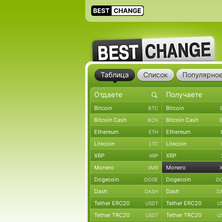
Таблица
Список
Популярно
Bitcoin
Bitcoin
BTC
Bitcoin Cash
Bitcoin Cash
BCH
Ethereum
Ethereum
ETH
Litecoin
Litecoin
LTC
XRP
XRP
XRP
Monero
Monero
XMR
Dogecoin
Dogecoin
DOGE
D
Dash
Dash
DASH
D
Tether ERC20
Tether ERC20
USDT
U
Tether TRC20
Tether TRC20
USDT
U