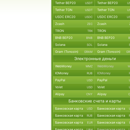
Tether BEP20
Tether BEP20
USDT
U
Tether TON
Tether TON
USDT
U
USDC ERC20
USDC ERC20
USDC
U
Zcash
Zcash
ZEC
TRON
TRON
TRX
BNB BEP20
BNB BEP20
BNB
Solana
Solana
SOL
Gram (Toncoin)
Gram (Toncoin)
GRAM
G
Электронные деньги
WebMoney
WebMoney
WMZ
W
ЮMoney
ЮMoney
RUB
PayPal
PayPal
USD
Volet
Volet
USD
Alipay
Alipay
CNY
Банковские счета и карты
Банковская карта
Банковская карта
USD
Банковская карта
Банковская карта
RUB
Банковская карта
Банковская карта
EUR
Банковская карта
Банковская карта
UAH