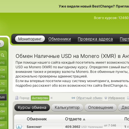
Уже видели новый BestChange? Пригла
Всего курсов:
12460
Мониторинг
Обменники
Проверка адреса
Пар
е
Обмен Наличные USD на Monero (XMR) в Ан
При помощи нашего сайта каждый посетитель имеет возможность
BTC
USD на Monero (XMR) по выгодному курсу. Определяя самый выг
BCH
внимание также и резерву валюты Monero. Все обменные пункты,
досконально проверены администрацией.
ETH
Если вы впервые посетили нашу систему мониторинга, внимател
LTC
подробно расскажет обо всех возможностях сайта BestChange.ru.
XRP
XMR
Город:
Антверпен
Обратный обмен
Избранное
OGE
Курсы обмена
Калькулятор
Оповещение
Дво
ASH
SDT
Обменник
Отдаете
П
▲
SDT
от 7 046
Банкомат
409.3662
1
USD Наличными
X