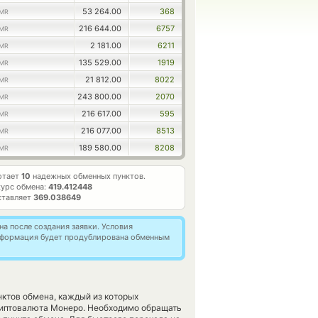
53 264.00
368
MR
216 644.00
6757
MR
2 181.00
6211
MR
135 529.00
1919
MR
21 812.00
8022
MR
243 800.00
2070
MR
216 617.00
595
MR
216 077.00
8513
MR
189 580.00
8208
MR
отает
10
надежных обменных пунктов.
урс обмена:
419.412448
ставляет
369.038649
а после создания заявки. Условия
информация будет продублирована обменным
ктов обмена, каждый из которых
иптовалюта Монеро. Необходимо обращать