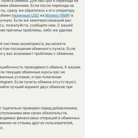
 пункта обмена. Для быстрого перехода на
нием обменника. Если после перехода на
, сразу же обратитесь к его оператору.
 обмен
Наличные USD
на
Monero (XMR)
в
ручную. Если же заинтересовавший вас
ncy, пожалуйста, сообщите нам. С вашей
им причины проблемы, либо же удалим
ей системы мониторинга, вы можете
остом посещении обменного пункта. Если
и у вас возникают проблемы с обменом,
езошибочность проводимого обмена. К вашим
Если текущие обменные курсы вас не
твенные условия, и при появлении
elegram. Если пункты обмена отсутствуют,
найти лучший вариант двух обменов при
л тщательно проверен перед добавлением,
сполнением ими своих обязательств.
оводимых финансовых операций в обменных
имание на отзывы других пользователей,
е.