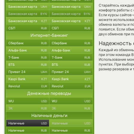
Старайтесь каждый
Банковская карта
Банковская карта
UAH
UAH
комфорта работы с 
Банковская карта
Банковская карта
BYN
BYN
Если курсы сайтов
можете использов
Банковская карта
Банковская карта
KZT
KZT
обмена валюты и по
СБП
СБП
RUB
RUB
появится. Если обм
двух обменов при 
Интернет-банкинг
Надежность 
Сбербанк
Сбербанк
RUB
RUB
Каждый из обменны
Альфа-Банк
Альфа-Банк
RUB
RUB
при этом команда 
Т-Банк
Т-Банк
RUB
RUB
Использование мон
пунктах. При выбор
ВТБ
ВТБ
RUB
RUB
размер резервов и 
Приват 24
Приват 24
UAH
UAH
Kaspi Bank
Kaspi Bank
KZT
KZT
Revolut
Revolut
EUR
EUR
Денежные переводы
WU
WU
USD
USD
ЗК
ЗК
RUB
RUB
Наличные деньги
Наличные
Наличные
USD
USD
Наличные
Наличные
RUB
RUB