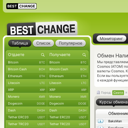
Мониторинг
Таблица
Список
Популярное
Обмен Нали
Мы представляем 
Bitcoin
Bitcoin
BTC
BTC
Cosmos (ATOM) по
Bitcoin Cash
Bitcoin Cash
BCH
BCH
валюты Cosmos. К
Если вы пользует
Ethereum
Ethereum
ETH
ETH
о каждой функции 
Litecoin
Litecoin
LTC
LTC
XRP
XRP
XRP
XRP
Город:
Сиэтл
Monero
Monero
XMR
XMR
Курсы обмена
Dogecoin
Dogecoin
DOGE
DOGE
Dash
Dash
DASH
DASH
Обменни
Tether ERC20
Tether ERC20
USDT
USDT
BaksMan
Tether TRC20
Tether TRC20
USDT
USDT