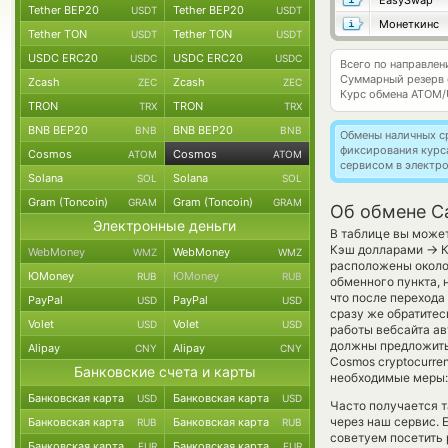
EasySwap
Tether BEP20
Tether BEP20
USDT
USDT
Монеткинс
Tether TON
Tether TON
USDT
USDT
USDC ERC20
USDC ERC20
USDC
USDC
Всего по направле
Суммарный резерв
Zcash
Zcash
ZEC
ZEC
Курс обмена
ATOM/
TRON
TRON
TRX
TRX
BNB BEP20
BNB BEP20
BNB
BNB
Обмены наличных с
фиксирования курс
Cosmos
Cosmos
ATOM
ATOM
сервисом в электр
Solana
Solana
SOL
SOL
Gram (Toncoin)
Gram (Toncoin)
GRAM
GRAM
Об обмене C
Электронные деньги
В таблице вы может
→
Кэш долларами
К
WebMoney
WebMoney
WMZ
WMZ
расположены около 
ЮMoney
ЮMoney
RUB
RUB
обменного пункта, 
что после перехода
PayPal
PayPal
USD
USD
сразу же обратитес
Volet
Volet
USD
USD
работы вебсайта а
должны предложить 
Alipay
Alipay
CNY
CNY
Cosmos cryptocurr
Банковские счета и карты
необходимые меры: 
Банковская карта
Банковская карта
USD
USD
Часто получается т
через наш сервис. 
Банковская карта
Банковская карта
RUB
RUB
советуем посетить 
Банковская карта
Банковская карта
EUR
EUR