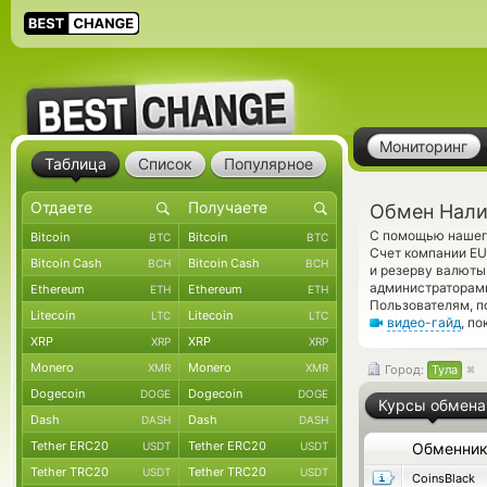
Мониторинг
Таблица
Список
Популярное
Обмен Нали
С помощью нашего
Bitcoin
Bitcoin
BTC
BTC
Счет компании EU
Bitcoin Cash
Bitcoin Cash
BCH
BCH
и резерву валюты
администраторами
Ethereum
Ethereum
ETH
ETH
Пользователям, п
Litecoin
Litecoin
LTC
LTC
видео-гайд
, п
XRP
XRP
XRP
XRP
Monero
Monero
XMR
XMR
Город:
Тула
Dogecoin
Dogecoin
DOGE
DOGE
Курсы обмена
Dash
Dash
DASH
DASH
Tether ERC20
Tether ERC20
USDT
USDT
Обменни
Tether TRC20
Tether TRC20
USDT
USDT
CoinsBlack