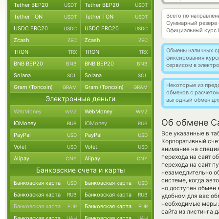
Tether BEP20
Tether BEP20
USDT
USDT
Всего по направле
Tether TON
Tether TON
USDT
USDT
Суммарный резерв
USDC ERC20
USDC ERC20
USDC
USDC
Официальный курс
Zcash
Zcash
ZEC
ZEC
Обмены наличных с
TRON
TRON
TRX
TRX
фиксирования курс
BNB BEP20
BNB BEP20
BNB
BNB
сервисом в электр
Solana
Solana
SOL
SOL
Некоторые из пред
Gram (Toncoin)
Gram (Toncoin)
GRAM
GRAM
обменов с расчето
Электронные деньги
выгодный обмен дл
WebMoney
WebMoney
WMZ
WMZ
Об обмене Ca
ЮMoney
ЮMoney
RUB
RUB
Все указанные в т
PayPal
PayPal
USD
USD
Корпоративный счет
Volet
Volet
USD
USD
внимание на специа
перехода на сайт о
Alipay
Alipay
CNY
CNY
перехода на сайт п
Банковские счета и карты
незамедлительно об
системе, когда ав
Банковская карта
Банковская карта
USD
USD
но доступен обмен вр
Банковская карта
Банковская карта
RUB
RUB
удобном для вас об
необходимые меры:
Банковская карта
Банковская карта
EUR
EUR
сайта из листинга 
Банковская карта
Банковская карта
UAH
UAH