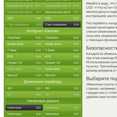
Имейте в виду, что
Банковская карта
Банковская карта
BYN
BYN
→
USD
РасчСчет-EU
меняли деньги подо
Банковская карта
Банковская карта
KZT
KZT
инструкцией, распо
СБП
СБП
RUB
RUB
Постарайтесь кажд
Счет компании
Счет компании
EUR
EUR
нашем мониторинге
Интернет-банкинг
списке обменников 
получите уведомлен
Сбербанк
Сбербанк
RUB
RUB
с помощью функци
Альфа-Банк
Альфа-Банк
RUB
RUB
Безопасност
Т-Банк
Т-Банк
RUB
RUB
Каждый из обменны
ВТБ
ВТБ
RUB
RUB
при этом команда 
Использование мон
Приват 24
Приват 24
UAH
UAH
пунктах. При выбор
Kaspi Bank
Kaspi Bank
KZT
KZT
размер резервов и 
Revolut
Revolut
EUR
EUR
Выберите по
Денежные переводы
Обменные пункты по
WU
WU
странах, например:
USD
USD
городах могут отли
ЗК
ЗК
RUB
RUB
удобнее ввести или
Наличные деньги
Наличные
Наличные
USD
USD
Наличные
Наличные
RUB
RUB