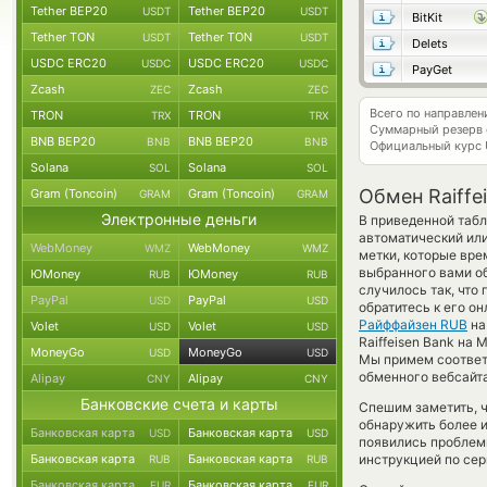
Tether BEP20
Tether BEP20
USDT
USDT
BitKit
Tether TON
Tether TON
USDT
USDT
Delets
USDC ERC20
USDC ERC20
USDC
USDC
PayGet
Zcash
Zcash
ZEC
ZEC
Всего по направле
TRON
TRON
TRX
TRX
Суммарный резерв
BNB BEP20
BNB BEP20
BNB
BNB
Официальный курс
Solana
Solana
SOL
SOL
Обмен Raiff
Gram (Toncoin)
Gram (Toncoin)
GRAM
GRAM
Электронные деньги
В приведенной табл
автоматический ил
WebMoney
WebMoney
WMZ
WMZ
метки, которые вре
выбранного вами об
ЮMoney
ЮMoney
RUB
RUB
случилось так, что
PayPal
PayPal
USD
USD
обратитесь к его о
Райффайзен RUB
н
Volet
Volet
USD
USD
Raiffeisen Bank на
MoneyGo
MoneyGo
USD
USD
Мы примем соответ
обменного вебсайта
Alipay
Alipay
CNY
CNY
Банковские счета и карты
Спешим заметить, 
обнаружить более 
Банковская карта
Банковская карта
USD
USD
появились проблемы
Банковская карта
Банковская карта
инструкцией по сер
RUB
RUB
Банковская карта
Банковская карта
EUR
EUR