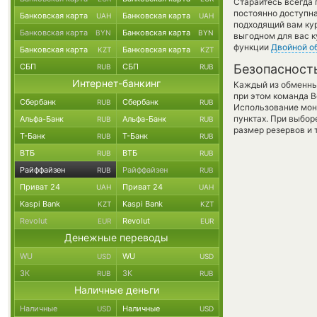
Старайтесь всегда
постоянно доступн
Банковская карта
Банковская карта
UAH
UAH
подходящий вам кур
Банковская карта
Банковская карта
BYN
BYN
выгодном для вас к
функции
Двойной о
Банковская карта
Банковская карта
KZT
KZT
СБП
СБП
Безопасност
RUB
RUB
Интернет-банкинг
Каждый из обменны
при этом команда 
Сбербанк
Сбербанк
RUB
RUB
Использование мон
пунктах. При выбор
Альфа-Банк
Альфа-Банк
RUB
RUB
размер резервов и 
Т-Банк
Т-Банк
RUB
RUB
ВТБ
ВТБ
RUB
RUB
Райффайзен
Райффайзен
RUB
RUB
Приват 24
Приват 24
UAH
UAH
Kaspi Bank
Kaspi Bank
KZT
KZT
Revolut
Revolut
EUR
EUR
Денежные переводы
WU
WU
USD
USD
ЗК
ЗК
RUB
RUB
Наличные деньги
Наличные
Наличные
USD
USD