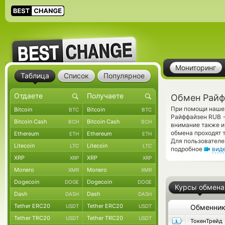
Мониторинг
Таблица
Список
Популярное
Обмен Райф
При помощи нашег
Bitcoin
Bitcoin
BTC
BTC
Райффайзен RUB
Bitcoin Cash
Bitcoin Cash
BCH
BCH
внимание также и
обмена проходят 
Ethereum
Ethereum
ETH
ETH
Для пользователе
Litecoin
Litecoin
LTC
LTC
подробное
вид
XRP
XRP
XRP
XRP
Monero
Monero
XMR
XMR
Dogecoin
Dogecoin
DOGE
DOGE
Курсы обмена
Dash
Dash
DASH
DASH
Tether ERC20
Tether ERC20
USDT
USDT
Обменни
Tether TRC20
Tether TRC20
USDT
USDT
ТокенТрейд