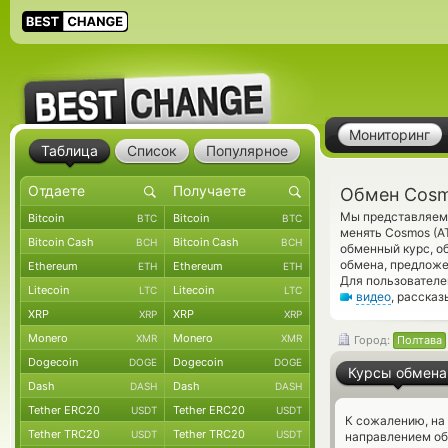
Мониторинг
Таблица
Список
Популярное
Обмен Cosm
Мы представляем 
Bitcoin
Bitcoin
BTC
BTC
менять Cosmos (
Bitcoin Cash
Bitcoin Cash
BCH
BCH
обменный курс, о
обмена, предложе
Ethereum
Ethereum
ETH
ETH
Для пользователе
Litecoin
Litecoin
LTC
LTC
видео
, расска
XRP
XRP
XRP
XRP
Monero
Monero
XMR
XMR
Город:
Полтава
Dogecoin
Dogecoin
DOGE
DOGE
Курсы обмена
Dash
Dash
DASH
DASH
Tether ERC20
Tether ERC20
USDT
USDT
К сожалению, на
Tether TRC20
Tether TRC20
USDT
USDT
направлением о