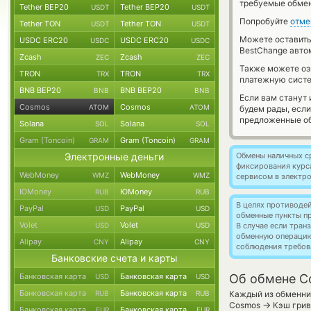
требуемые обмен
Tether BEP20
Tether BEP20
USDT
USDT
Попробуйте
отме
Tether TON
Tether TON
USDT
USDT
Можете оставит
USDC ERC20
USDC ERC20
USDC
USDC
BestChange авто
Zcash
Zcash
ZEC
ZEC
Также можете о
TRON
TRON
TRX
TRX
платежную сист
BNB BEP20
BNB BEP20
BNB
BNB
Если вам станут
Cosmos
Cosmos
ATOM
ATOM
будем рады, есл
предложенные об
Solana
Solana
SOL
SOL
Gram (Toncoin)
Gram (Toncoin)
GRAM
GRAM
Электронные деньги
Обмены наличных с
фиксирования курс
WebMoney
WebMoney
WMZ
WMZ
сервисом в электр
ЮMoney
ЮMoney
RUB
RUB
В целях противоде
PayPal
PayPal
USD
USD
обменные пункты п
Volet
Volet
USD
USD
В случае если тра
обменную операци
Alipay
Alipay
CNY
CNY
соблюдения требов
Банковские счета и карты
Банковская карта
Банковская карта
Об обмене C
USD
USD
Банковская карта
Банковская карта
RUB
RUB
Каждый из обменник
→
Cosmos
Кэш грив
Банковская карта
Банковская карта
EUR
EUR