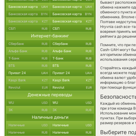
бывают расположены
Банковская карта
Банковская карта
UAH
UAH
обмена нажмите оди
обменного пункта и
Банковская карта
Банковская карта
BYN
BYN
обменника. Вполне 
Банковская карта
Банковская карта
KZT
KZT
Полтаве недоступны
Hryvnia cash все-т
СБП
СБП
RUB
RUB
вовремя принять ме
Интернет-банкинг
рейтинга до решен
Сбербанк
Сбербанк
RUB
RUB
Помните, что при п
Cash-UAH могут бы
Альфа-Банк
Альфа-Банк
RUB
RUB
алгоритмом обмена 
Т-Банк
Т-Банк
RUB
RUB
использования сер
ВТБ
ВТБ
RUB
RUB
Старайтесь каждый
всегда можете под
Приват 24
Приват 24
UAH
UAH
обмена валют удобн
Kaspi Bank
Kaspi Bank
KZT
KZT
информацию о благо
при помощи функц
Revolut
Revolut
EUR
EUR
Денежные переводы
Безопасност
WU
WU
USD
USD
Каждый из обменны
при этом команда 
ЗК
ЗК
RUB
RUB
Использование мон
Наличные деньги
пунктах. При выбор
размер резервов и 
Наличные
Наличные
USD
USD
Выберите по
Наличные
Наличные
RUB
RUB