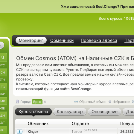
Уже видели новый BestChange? Пригла
Всего курсов:
1061
Мониторинг
Обменники
Проверка адреса
Пар
е
Обмен Cosmos (ATOM) на Наличные CZK в 
Мы предлагаем вам листинг обменников, в которых вы можете л
BTC
CZK по выгодным курсам в Рунете. Подбирая выгодный обменник
BCH
резерв валюты Cash CZK. Все предлагаемые нашим онлайн-серв
проверку.
ETH
Клиентам, которые посещают наш мониторинг курсов впервые, 
LTC
показывающий функции сайта BestChange.
XRP
XMR
Город:
Брно
Обратный обмен
Избранное
OGE
Курсы обмена
Калькулятор
Оповещение
Дво
ASH
SDT
Обменник
Отдаете
Получ
SDT
от 11 049
Kingex
1
26.2831
ATOM