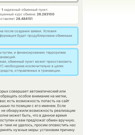
т
1
надежный обменный пункт.
ешенный курс обмена:
26.283100
оставляет
28.484151
а после создания заявки. Условия
информация будет продублирована обменным
м путем, и финансированию терроризма
анзакций.
нная, обменный пункт может приостановить
YC необходима исключительно в целях
редств, отправленных в транзакции.
торых совершает автоматический или
 обращать особое внимание на метки,
вас есть возможность попасть на сайт
шью по позиции с его именем. Если
вы не обнаружили возможность реализации
полне может быть, что в данное время
оступен и вам предложат обмен вручную.
се-таки не удалось, просим оповестить нас
принять нужные меры: установим причину