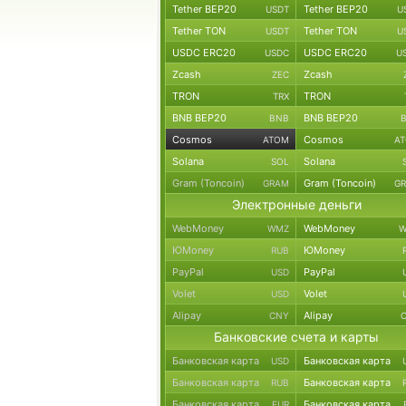
Tether BEP20
Tether BEP20
USDT
U
Tether TON
Tether TON
USDT
U
USDC ERC20
USDC ERC20
USDC
U
Zcash
Zcash
ZEC
TRON
TRON
TRX
BNB BEP20
BNB BEP20
BNB
Cosmos
Cosmos
ATOM
A
Solana
Solana
SOL
Gram (Toncoin)
Gram (Toncoin)
GRAM
G
Электронные деньги
WebMoney
WebMoney
WMZ
W
ЮMoney
ЮMoney
RUB
PayPal
PayPal
USD
Volet
Volet
USD
Alipay
Alipay
CNY
Банковские счета и карты
Банковская карта
Банковская карта
USD
Банковская карта
Банковская карта
RUB
Банковская карта
Банковская карта
EUR