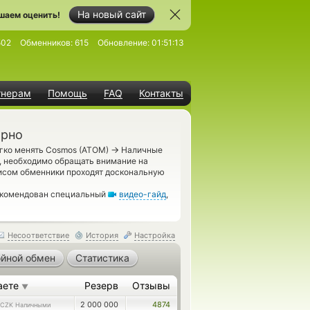
На новый сайт
шаем оценить!
502
Обменников:
615
Обновление:
01:51:13
тнерам
Помощь
FAQ
Контакты
Брно
→
егко менять Cosmos (ATOM)
Наличные
, необходимо обращать внимание на
исом обменники проходят доскональную
рекомендован специальный
видео-гайд
,
Несоответствие
История
Настройка
йной обмен
Статистика
аете
Резерв
Отзывы
▼
2 000 000
4874
CZK Наличными