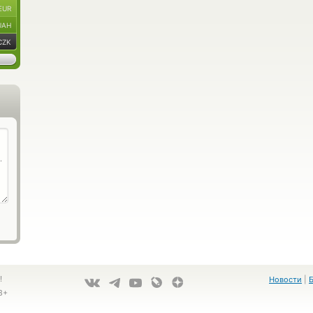
EUR
UAH
CZK
!
Новости
|
8+