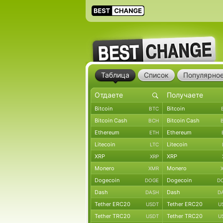
Таблица
Список
Популярно
Bitcoin
Bitcoin
BTC
Bitcoin Cash
Bitcoin Cash
BCH
Ethereum
Ethereum
ETH
Litecoin
Litecoin
LTC
XRP
XRP
XRP
Monero
Monero
XMR
Dogecoin
Dogecoin
DOGE
D
Dash
Dash
DASH
D
Tether ERC20
Tether ERC20
USDT
U
Tether TRC20
Tether TRC20
USDT
U