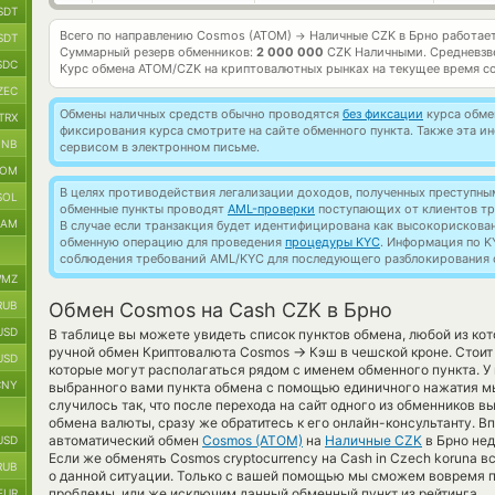
SDT
Всего по направлению Cosmos (ATOM)
Наличные CZK в Брно работае
→
SDT
Суммарный резерв обменников:
2 000 000
CZK Наличными.
Средневзв
SDC
Курс обмена
ATOM/CZK
на криптовалютных рынках на текущее время с
ZEC
Обмены наличных средств обычно проводятся
без фиксации
курса обмен
TRX
фиксирования курса смотрите на сайте обменного пункта. Также эта 
BNB
сервисом в электронном письме.
TOM
В целях противодействия легализации доходов, полученных преступны
SOL
обменные пункты проводят
AML-проверки
поступающих от клиентов тр
RAM
В случае если транзакция будет идентифицирована как высокорискова
обменную операцию для проведения
процедуры KYC
. Информация по K
соблюдения требований AML/KYC для последующего разблокирования с
MZ
RUB
Обмен Cosmos на Cash CZK в Брно
USD
В таблице вы можете увидеть список пунктов обмена, любой из ко
→
ручной обмен Криптовалюта Cosmos
Кэш в чешской кроне. Стоит
USD
которые могут располагаться рядом с именем обменного пункта. У 
CNY
выбранного вами пункта обмена с помощью единичного нажатия мы
случилось так, что после перехода на сайт одного из обменников 
обмена валюты, сразу же обратитесь к его онлайн-консультанту. В
автоматический обмен
Cosmos (ATOM)
на
Наличные CZK
в Брно нед
USD
Если же обменять Cosmos cryptocurrency на Cash in Czech koruna в
RUB
о данной ситуации. Только с вашей помощью мы сможем вовремя 
проблемы, или же исключим данный обменный пункт из рейтинга.
EUR