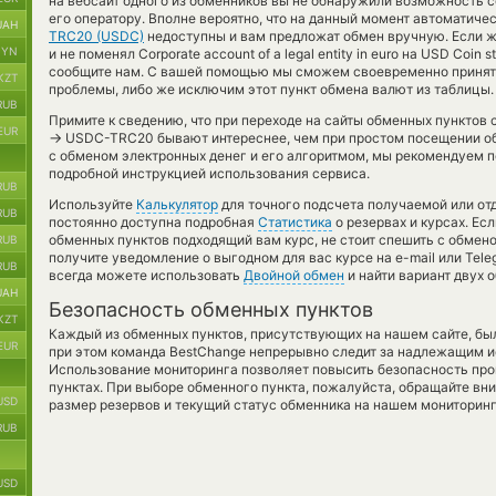
на вебсайт одного из обменников вы не обнаружили возможность с
его оператору. Вполне вероятно, что на данный момент автоматич
UAH
TRC20 (USDC)
недоступны и вам предложат обмен вручную. Если ж
BYN
и не поменял Corporate account of a legal entity in euro на USD Coin 
сообщите нам. С вашей помощью мы сможем своевременно принят
KZT
проблемы, либо же исключим этот пункт обмена валют из таблицы.
RUB
Примите к сведению, что при переходе на сайты обменных пунктов
EUR
→
USDC-TRC20 бывают интереснее, чем при простом посещении обм
с обменом электронных денег и его алгоритмом, мы рекомендуем п
подробной инструкцией использования сервиса.
RUB
Используйте
Калькулятор
для точного подсчета получаемой или о
RUB
постоянно доступна подробная
Статистика
о резервах и курсах. Ес
обменных пунктов подходящий вам курс, не стоит спешить с обмен
RUB
получите уведомление о выгодном для вас курсе на e-mail или Tele
RUB
всегда можете использовать
Двойной обмен
и найти вариант двух 
UAH
Безопасность обменных пунктов
KZT
Каждый из обменных пунктов, присутствующих на нашем сайте, бы
EUR
при этом команда BestChange непрерывно следит за надлежащим и
Использование мониторинга позволяет повысить безопасность пр
пунктах. При выборе обменного пункта, пожалуйста, обращайте вн
USD
размер резервов и текущий статус обменника на нашем мониторинг
RUB
USD