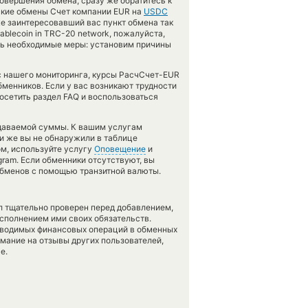
овершения обмена, сразу же обратитесь к
еские обмены Счет компании EUR на
USDC
е заинтересовавший вас пункт обмена так
stablecoin in TRC-20 network, пожалуйста,
ь необходимые меры: установим причины
 с нашего мониторинга, курсы РасчСчет-EUR
енников. Если у вас возникают трудности
осетить раздел FAQ и воспользоваться
тдаваемой суммы. К вашим услугам
ли же вы не обнаружили в таблице
ом, используйте услугу
Оповещение
и
gram. Если обменники отсутствуют, вы
обменов с помощью транзитной валюты.
л тщательно проверен перед добавлением,
сполнением ими своих обязательств.
оводимых финансовых операций в обменных
имание на отзывы других пользователей,
е.