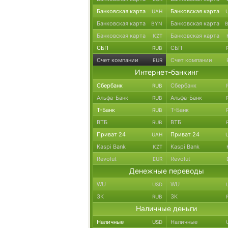
Банковская карта
Банковская карта
UAH
Банковская карта
Банковская карта
BYN
Банковская карта
Банковская карта
KZT
СБП
СБП
RUB
Счет компании
Счет компании
EUR
Интернет-банкинг
Сбербанк
Сбербанк
RUB
Альфа-Банк
Альфа-Банк
RUB
Т-Банк
Т-Банк
RUB
ВТБ
ВТБ
RUB
Приват 24
Приват 24
UAH
Kaspi Bank
Kaspi Bank
KZT
Revolut
Revolut
EUR
Денежные переводы
WU
WU
USD
ЗК
ЗК
RUB
Наличные деньги
Наличные
Наличные
USD