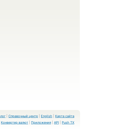
Блог
|
Справочный центр
|
English
|
Карта сайта
Конвертер валют
|
Приложения
|
API
|
Push TX