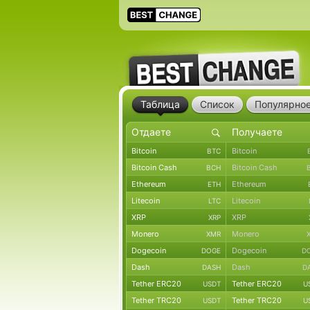
Таблица
Список
Популярно
Bitcoin
Bitcoin
BTC
Bitcoin Cash
Bitcoin Cash
BCH
Ethereum
Ethereum
ETH
Litecoin
Litecoin
LTC
XRP
XRP
XRP
Monero
Monero
XMR
Dogecoin
Dogecoin
DOGE
D
Dash
Dash
DASH
D
Tether ERC20
Tether ERC20
USDT
U
Tether TRC20
Tether TRC20
USDT
U