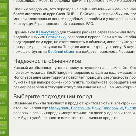
необходимые меры: определим причины проблемы, либо же исключи
BYN
Спешим уведомить, что переходя на сайты-обменники именно с на
→
более интересный курс Cash-RUB
Лайткоин, чем при обычном пос
KZT
меняли электронные деньги подобным способом и у вас возникли т
RUB
инструкцией, расположенной в разделе FAQ.
Применяйте
Калькулятор
для точного расчета отдаваемой или пол
RUB
подробно изучить
Статистику
резервов и курсов. Если же вы не об
подходящий вам курс, не стоит спешить с обменом, используйте ус
RUB
выгодном для вас курсе на Telegram или электронную почту. В случ
RUB
помощью функции
Двойной обмен
вы найдете приемлемый вариант 
RUB
Надежность обменников
UAH
Каждый из обменных пунктов, присутствующих на нашем сайте, бы
при этом команда BestChange непрерывно следит за надлежащим и
KZT
Использование мониторинга позволяет повысить безопасность пр
EUR
пунктах. При выборе обменного пункта, пожалуйста, обращайте вн
размер резервов и текущий статус обменника на нашем мониторинг
Выберите подходящий город
USD
RUB
Обменные пункты покупают и продают криптовалюты и электронные
странах, например:
Мариуполь
,
Ростов-на-Дону
,
Запорожье
,
Днепр
резервы в разных городах могут отличаться даже у одного и того ж
вам будет удобнее ввести или вывести наличные средства.
USD
RUB
EUR