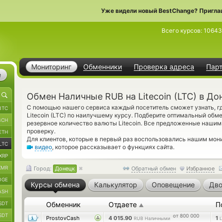
Уже видели новый BestChange? Пригла
Всего курсов:
10643
Мониторинг
Обменники
Проверка адреса
Пар
е
Обмен Наличные RUB на Litecoin (LTC) в До
С помощью нашего сервиса каждый посетитель сможет узнать, г
BTC
Litecoin (LTC) по наилучшему курсу. Подберите оптимальный обме
BCH
резервное количество валюты Litecoin. Все предложенные наши
проверку.
ETH
Для клиентов, которые в первый раз воспользовались нашим мон
LTC
видео
, которое рассказывает о функциях сайта.
XRP
XMR
Город:
Донецк
Обратный обмен
Избранное
OGE
Курсы обмена
Калькулятор
Оповещение
Дво
ASH
SDT
Обменник
Отдаете
П
▲
SDT
от 800 000
ProstovCash
4 015.90
1
RUB Наличными