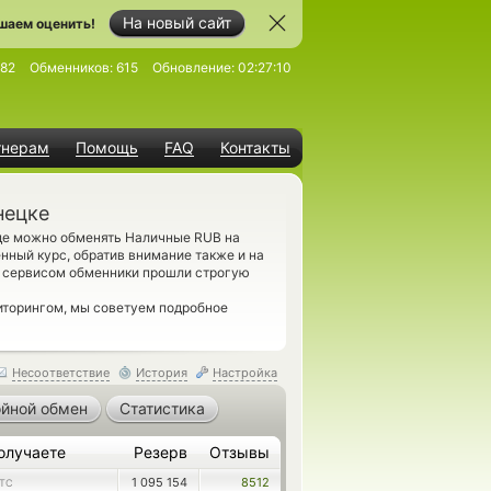
На новый сайт
шаем оценить!
82
Обменников:
615
Обновление:
02:27:10
тнерам
Помощь
FAQ
Контакты
нецке
де можно обменять Наличные RUB на
нный курс, обратив внимание также и на
м сервисом обменники прошли строгую
иторингом, мы советуем подробное
Несоответствие
История
Настройка
йной обмен
Статистика
олучаете
Резерв
Отзывы
1 095 154
8512
LTC