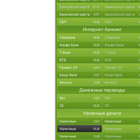
Банковская карта
Банковская карта
BYN
Банковская карта
Банковская карта
KZT
СБП
СБП
RUB
Интернет-банкинг
Сбербанк
Сбербанк
RUB
Альфа-Банк
Альфа-Банк
RUB
Т-Банк
Т-Банк
RUB
ВТБ
ВТБ
RUB
Приват 24
Приват 24
UAH
Kaspi Bank
Kaspi Bank
KZT
Revolut
Revolut
EUR
Денежные переводы
WU
WU
USD
ЗК
ЗК
RUB
Наличные деньги
Наличные
Наличные
USD
Наличные
Наличные
RUB
Наличные
Наличные
EUR