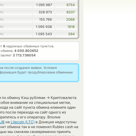
1 095 987
6754
LTC
328 973
8207
LTC
155 766
2068
LTC
1 095 938
1918
LTC
1 095 543
594
LTC
ет
6
надежных обменных пунктов.
 обмена:
4 050.802652
тавляет
3 713.736054
а после создания заявки. Условия
информация будет продублирована обменным
→
ги по обмену Кэш рублями
Криптовалюта
собое внимание на специальные метки,
ода на сайт пункта обмена кликните один
то после перехода на сайт одного из
атитесь к его оператору. Вполне
RUB
на
Litecoin (LTC)
в Донецке недоступны
кт обмена так и не поменял Rubles cash на
омощью мы сможем своевременно принять