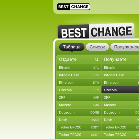
Таблица
Список
Популярно
Bitcoin
Bitcoin
BTC
Bitcoin Cash
Bitcoin Cash
BCH
Ethereum
Ethereum
ETH
Litecoin
Litecoin
LTC
XRP
XRP
XRP
Monero
Monero
XMR
Dogecoin
Dogecoin
DOGE
D
Dash
Dash
DASH
D
Tether ERC20
Tether ERC20
USDT
U
Tether TRC20
Tether TRC20
USDT
U