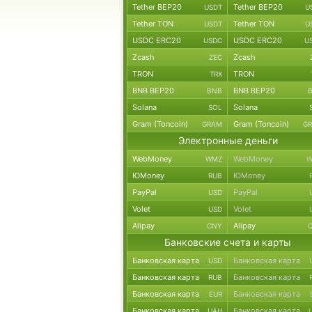
Tether BEP20
Tether BEP20
USDT
U
Tether TON
Tether TON
USDT
U
USDC ERC20
USDC ERC20
USDC
U
Zcash
Zcash
ZEC
TRON
TRON
TRX
BNB BEP20
BNB BEP20
BNB
Solana
Solana
SOL
Gram (Toncoin)
Gram (Toncoin)
GRAM
G
Электронные деньги
WebMoney
WebMoney
WMZ
W
ЮMoney
ЮMoney
RUB
PayPal
PayPal
USD
Volet
Volet
USD
Alipay
Alipay
CNY
Банковские счета и карты
Банковская карта
Банковская карта
USD
Банковская карта
Банковская карта
RUB
Банковская карта
Банковская карта
EUR
Банковская карта
Банковская карта
UAH