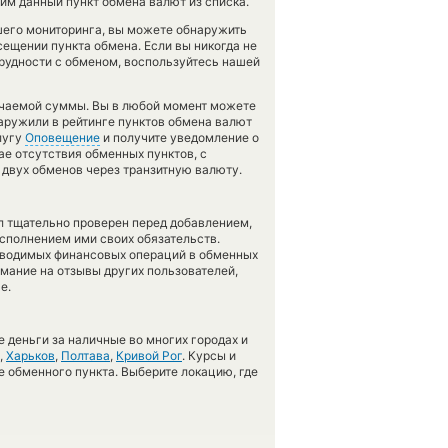
м данный пункт обмена валют из списка.
шего мониторинга, вы можете обнаружить
ещении пункта обмена. Если вы никогда не
рудности с обменом, воспользуйтесь нашей
учаемой суммы. Вы в любой момент можете
наружили в рейтинге пунктов обмена валют
лугу
Оповещение
и получите уведомление о
ае отсутствия обменных пунктов, с
двух обменов через транзитную валюту.
л тщательно проверен перед добавлением,
сполнением ими своих обязательств.
оводимых финансовых операций в обменных
имание на отзывы других пользователей,
е.
 деньги за наличные во многих городах и
,
Харьков
,
Полтава
,
Кривой Рог
. Курсы и
е обменного пункта. Выберите локацию, где