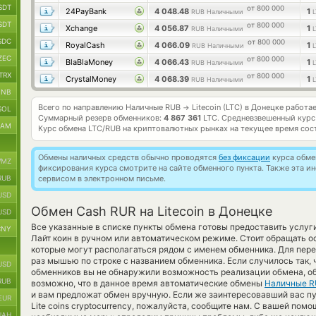
SDT
от 800 000
24PayBank
4 048.48
1
RUB Наличными
SDT
от 800 000
Xchange
4 056.87
1
RUB Наличными
SDC
от 800 000
RoyalCash
4 066.09
1
RUB Наличными
ZEC
от 800 000
BlaBlaMoney
4 066.43
1
RUB Наличными
TRX
от 800 000
CrystalMoney
4 068.39
1
RUB Наличными
BNB
Всего по направлению Наличные RUB
Litecoin (LTC) в Донецке работа
→
SOL
Суммарный резерв обменников:
4 867 361
LTC.
Средневзвешенный курс
RAM
Курс обмена
LTC/RUB
на криптовалютных рынках на текущее время сос
Обмены наличных средств обычно проводятся
без фиксации
курса обмен
MZ
фиксирования курса смотрите на сайте обменного пункта. Также эта 
RUB
сервисом в электронном письме.
USD
Обмен Cash RUR на Litecoin в Донецке
USD
Все указанные в списке пункты обмена готовы предоставить услу
CNY
Лайт коин в ручном или автоматическом режиме. Стоит обращать о
которые могут располагаться рядом с именем обменника. Для перех
раз мышью по строке с названием обменника. Если случилось так, ч
USD
обменников вы не обнаружили возможность реализации обмена, обр
RUB
возможно, что в данное время автоматические обмены
Наличные 
и вам предложат обмен вручную. Если же заинтересовавший вас пун
EUR
Lite coins cryptocurrency, пожалуйста, сообщите нам. С вашей п
UAH