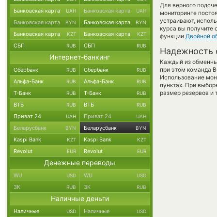
Для верного подсче
Банковская карта
Банковская карта
UAH
UAH
мониторинге посто
устраивают, испол
Банковская карта
Банковская карта
BYN
BYN
курса вы получите 
Банковская карта
Банковская карта
KZT
KZT
функции
Двойной о
СБП
СБП
RUB
RUB
Надежность 
Интернет-банкинг
Каждый из обменны
при этом команда 
Сбербанк
Сбербанк
RUB
RUB
Использование мон
Альфа-Банк
Альфа-Банк
RUB
RUB
пунктах. При выбор
размер резервов и 
Т-Банк
Т-Банк
RUB
RUB
ВТБ
ВТБ
RUB
RUB
Приват 24
Приват 24
UAH
UAH
Беларусбанк
Беларусбанк
BYN
BYN
Kaspi Bank
Kaspi Bank
KZT
KZT
Revolut
Revolut
EUR
EUR
Денежные переводы
WU
WU
USD
USD
ЗК
ЗК
RUB
RUB
Наличные деньги
Наличные
Наличные
USD
USD