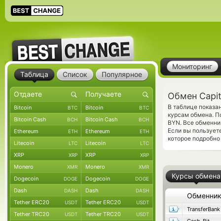
Мониторинг
Таблица
Список
Популярное
Обмен Capit
В таблице показа
Bitcoin
Bitcoin
BTC
BTC
курсам обмена. П
Bitcoin Cash
Bitcoin Cash
BCH
BCH
BYN. Все обменни
Если вы пользует
Ethereum
Ethereum
ETH
ETH
которое подробно
Litecoin
Litecoin
LTC
LTC
XRP
XRP
XRP
XRP
Monero
Monero
XMR
XMR
Курсы обмена
Dogecoin
Dogecoin
DOGE
DOGE
Dash
Dash
DASH
DASH
Обменни
Tether ERC20
Tether ERC20
USDT
USDT
TransferBank
Tether TRC20
Tether TRC20
USDT
USDT