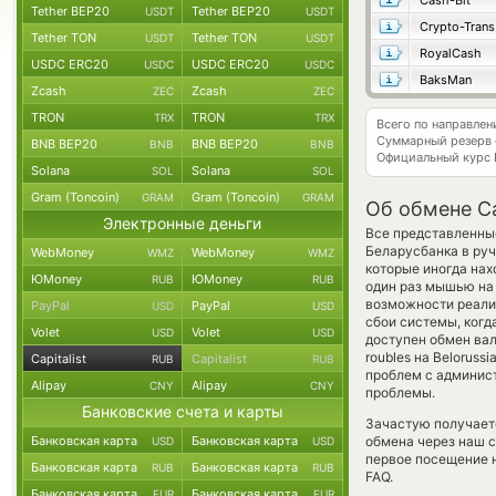
Cash-Bit
Tether BEP20
Tether BEP20
USDT
USDT
Crypto-Trans
Tether TON
Tether TON
USDT
USDT
RoyalCash
USDC ERC20
USDC ERC20
USDC
USDC
BaksMan
Zcash
Zcash
ZEC
ZEC
TRON
TRON
TRX
TRX
Всего по направлен
Суммарный резерв
BNB BEP20
BNB BEP20
BNB
BNB
Официальный курс
Solana
Solana
SOL
SOL
Gram (Toncoin)
Gram (Toncoin)
GRAM
GRAM
Об обмене Ca
Электронные деньги
Все представленны
Беларусбанка в ру
WebMoney
WebMoney
WMZ
WMZ
которые иногда нах
ЮMoney
ЮMoney
RUB
RUB
один раз мышью на 
возможности реализ
PayPal
PayPal
USD
USD
сбои системы, ког
Volet
Volet
USD
USD
доступен обмен вал
roubles на Belorus
Capitalist
Capitalist
RUB
RUB
проблем с админист
Alipay
Alipay
CNY
CNY
проблемы.
Банковские счета и карты
Зачастую получает
Банковская карта
Банковская карта
обмена через наш с
USD
USD
первое посещение 
Банковская карта
Банковская карта
RUB
RUB
FAQ.
Банковская карта
Банковская карта
EUR
EUR