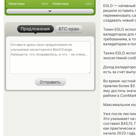
Наличные
Наличные
UAH
UAH
EGLD — нативный 
решили оставить 
переименовать сам
создавать новый 
Предложения
BTC-кран
Токен EGLD исполь
валидатором для 
требованиям, в т
валидаторам и пол
Также EGLD испол
экосистемой соо
Доход валидаторов
есть за счет выпу
Во время частной 
привлек более $5
ему достичь знач
рейтинга CoinMar
Максимальное кол
Уже после листин
Это указывает на 
составил $45,15. 
как практически 
начала 2023 года.