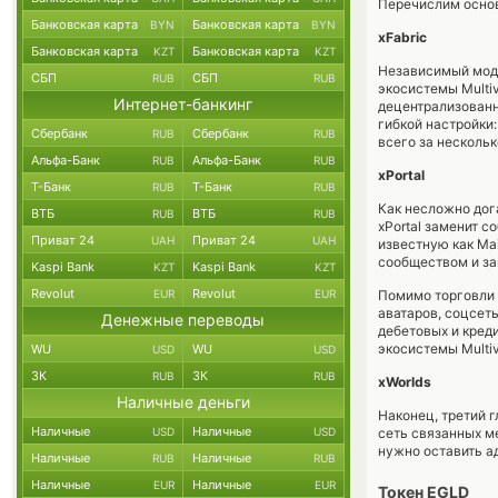
Перечислим основ
Банковская карта
Банковская карта
BYN
BYN
xFabric
Банковская карта
Банковская карта
KZT
KZT
Независимый моду
СБП
СБП
RUB
RUB
экосистемы Multiv
Интернет-банкинг
децентрализованн
гибкой настройки
Сбербанк
Сбербанк
RUB
RUB
всего за нескольк
Альфа-Банк
Альфа-Банк
RUB
RUB
xPortal
Т-Банк
Т-Банк
RUB
RUB
Как несложно дога
ВТБ
ВТБ
RUB
RUB
xPortal заменит 
Приват 24
Приват 24
UAH
UAH
известную как Mai
сообществом и за
Kaspi Bank
Kaspi Bank
KZT
KZT
Revolut
Revolut
EUR
EUR
Помимо торговли 
аватаров, соцсет
Денежные переводы
дебетовых и кред
экосистемы Multiv
WU
WU
USD
USD
ЗК
ЗК
RUB
RUB
xWorlds
Наличные деньги
Наконец, третий 
Наличные
Наличные
USD
USD
сеть связанных м
нужно оставить ад
Наличные
Наличные
RUB
RUB
Наличные
Наличные
EUR
EUR
Токен EGLD