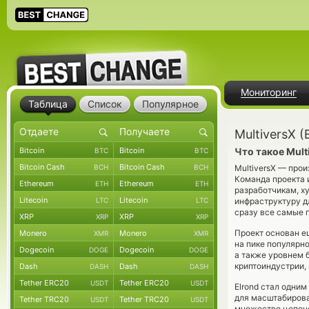
Мониторинг
Таблица
Список
Популярное
MultiversX 
Bitcoin
Bitcoin
Что такое Mult
BTC
BTC
Bitcoin Cash
Bitcoin Cash
BCH
BCH
MultiversX — про
Команда проекта 
Ethereum
Ethereum
ETH
ETH
разработчикам, х
Litecoin
Litecoin
LTC
LTC
инфраструктуру д
сразу все самые 
XRP
XRP
XRP
XRP
Проект основан е
Monero
Monero
XMR
XMR
на пике популярн
Dogecoin
Dogecoin
DOGE
DOGE
а также уровнем 
криптоиндустрии, 
Dash
Dash
DASH
DASH
Tether ERC20
Tether ERC20
USDT
USDT
Elrond стал одни
для масштабирова
Tether TRC20
Tether TRC20
USDT
USDT
множество цепо