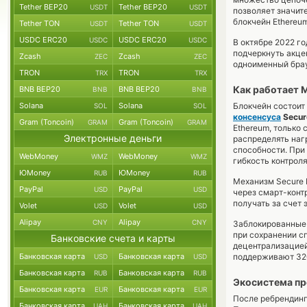
Tether BEP20
Tether BEP20
USDT
USDT
позволяет значит
блокчейн Ethereum
Tether TON
Tether TON
USDT
USDT
USDC ERC20
USDC ERC20
USDC
USDC
В октябре 2022 го
подчеркнуть акцен
Zcash
Zcash
ZEC
ZEC
одноименный брау
TRON
TRON
TRX
TRX
Как работает M
BNB BEP20
BNB BEP20
BNB
BNB
Solana
Solana
Блокчейн состоит
SOL
SOL
консенсуса
Secur
Gram (Toncoin)
Gram (Toncoin)
GRAM
GRAM
Ethereum, только
Электронные деньги
распределять наг
способности. При 
WebMoney
WebMoney
WMZ
WMZ
гибкость контроля
ЮMoney
ЮMoney
RUB
RUB
Механизм Secure 
PayPal
PayPal
USD
USD
через смарт-контр
получать за счет 
Volet
Volet
USD
USD
Alipay
Alipay
CNY
CNY
Заблокированные 
при сохранении с
Банковские счета и карты
децентрализацией
Банковская карта
Банковская карта
поддерживают 320
USD
USD
Банковская карта
Банковская карта
RUB
RUB
Экосистема пр
Банковская карта
Банковская карта
EUR
EUR
После ребрендинга
Банковская карта
Банковская карта
UAH
UAH