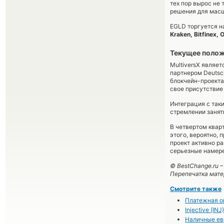
тех пор вырос не 
решения для масш
EGLD торгуется н
Kraken, Bitfinex, 
Текущее полож
MultiversX являе
партнером Deutsc
блокчейн-проекта.
свое присутствие
Интеграция с таки
стремлении занят
В четвертом кварт
этого, вероятно, 
проект активно р
серьезные намере
© BestChange.ru 
Перепечатка мате
Смотрите также
Платежная о
Injective (I
Наличные ев