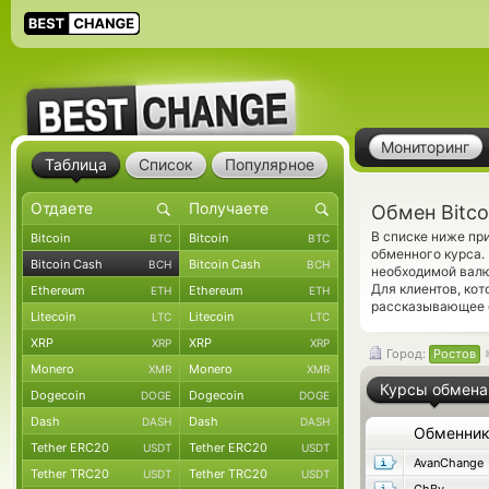
Мониторинг
Таблица
Список
Популярное
Обмен Bitco
В списке ниже пр
Bitcoin
Bitcoin
BTC
BTC
обменного курса.
Bitcoin Cash
Bitcoin Cash
BCH
BCH
необходимой валю
Для клиентов, ко
Ethereum
Ethereum
ETH
ETH
рассказывающее о
Litecoin
Litecoin
LTC
LTC
XRP
XRP
XRP
XRP
Город:
Ростов
Monero
Monero
XMR
XMR
Курсы обмена
Dogecoin
Dogecoin
DOGE
DOGE
Dash
Dash
DASH
DASH
Обменни
Tether ERC20
Tether ERC20
USDT
USDT
AvanChange
Tether TRC20
Tether TRC20
USDT
USDT