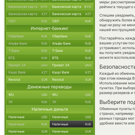
меры: рассмотрение
Банковская карта
Банковская карта
рейтинга текущего 
BYN
BYN
Банковская карта
Банковская карта
KZT
KZT
Спешим уведомить,
обнаружить более 
СБП
СБП
RUB
RUB
еще ни разу не мен
Интернет-банкинг
нашей инструкцией,
Сбербанк
Сбербанк
RUB
RUB
Постарайтесь кажд
вашим услугам пос
Альфа-Банк
Альфа-Банк
RUB
RUB
устраивают, испол
Т-Банк
Т-Банк
RUB
RUB
вы получите уведом
можете воспользо
ВТБ
ВТБ
RUB
RUB
Приват 24
Приват 24
UAH
UAH
Безопасност
Kaspi Bank
Kaspi Bank
KZT
KZT
Каждый из обменны
при этом команда 
Revolut
Revolut
EUR
EUR
Использование мон
Денежные переводы
пунктах. При выбор
размер резервов и 
WU
WU
USD
USD
Выберите по
ЗК
ЗК
RUB
RUB
Наличные деньги
Обменные пункты по
странах, например:
Наличные
Наличные
USD
USD
разных городах мог
удобнее ввести или
Наличные
Наличные
RUB
RUB
Наличные
Наличные
EUR
EUR