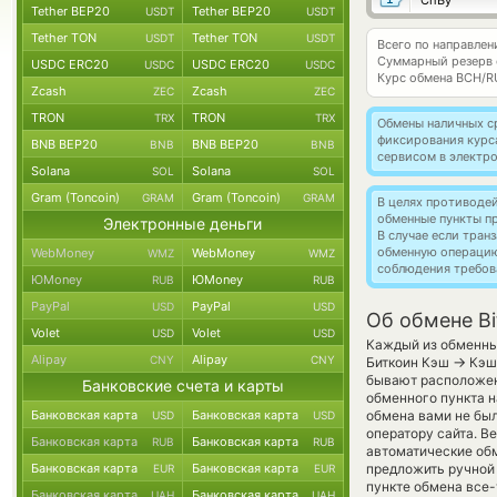
ChBy
Tether BEP20
Tether BEP20
USDT
USDT
Tether TON
Tether TON
USDT
USDT
Всего по направлен
Суммарный резерв
USDC ERC20
USDC ERC20
USDC
USDC
Курс обмена
BCH/R
Zcash
Zcash
ZEC
ZEC
TRON
TRON
TRX
TRX
Обмены наличных с
фиксирования курс
BNB BEP20
BNB BEP20
BNB
BNB
сервисом в электр
Solana
Solana
SOL
SOL
Gram (Toncoin)
Gram (Toncoin)
GRAM
GRAM
В целях противоде
обменные пункты п
Электронные деньги
В случае если тра
обменную операци
WebMoney
WebMoney
WMZ
WMZ
соблюдения требов
ЮMoney
ЮMoney
RUB
RUB
PayPal
PayPal
USD
USD
Об обмене Bi
Volet
Volet
USD
USD
Каждый из обменных
Alipay
Alipay
CNY
CNY
→
Биткоин Кэш
Кэш 
бывают расположены
Банковские счета и карты
обменного пункта н
Банковская карта
Банковская карта
обмена вами не бы
USD
USD
оператору сайта. В
Банковская карта
Банковская карта
RUB
RUB
автоматические о
Банковская карта
Банковская карта
предложить ручной 
EUR
EUR
пункте обмена все-
Банковская карта
Банковская карта
UAH
UAH