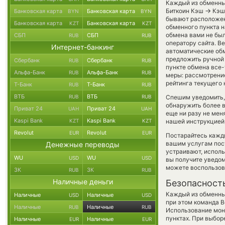
Каждый из обменных
→
Биткоин Кэш
Кэш 
Банковская карта
Банковская карта
BYN
BYN
бывают расположены
Банковская карта
Банковская карта
KZT
KZT
обменного пункта н
обмена вами не бы
СБП
СБП
RUB
RUB
оператору сайта. В
Интернет-банкинг
автоматические о
предложить ручной 
Сбербанк
Сбербанк
RUB
RUB
пункте обмена все-
Альфа-Банк
Альфа-Банк
RUB
RUB
меры: рассмотрение
рейтинга текущего 
Т-Банк
Т-Банк
RUB
RUB
ВТБ
ВТБ
RUB
RUB
Спешим уведомить,
обнаружить более 
Приват 24
Приват 24
UAH
UAH
еще ни разу не мен
Kaspi Bank
Kaspi Bank
KZT
KZT
нашей инструкцией,
Revolut
Revolut
EUR
EUR
Постарайтесь кажд
вашим услугам пос
Денежные переводы
устраивают, испол
WU
WU
USD
USD
вы получите уведом
можете воспользо
ЗК
ЗК
RUB
RUB
Наличные деньги
Безопасност
Каждый из обменны
Наличные
Наличные
USD
USD
при этом команда 
Наличные
Наличные
RUB
RUB
Использование мон
пунктах. При выбор
Наличные
Наличные
EUR
EUR