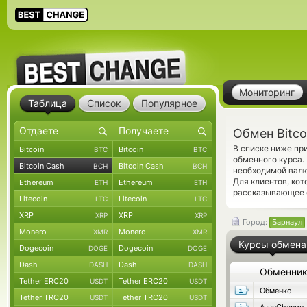
Мониторинг
Таблица
Список
Популярное
Обмен Bitco
В списке ниже пр
Bitcoin
Bitcoin
BTC
BTC
обменного курса.
Bitcoin Cash
Bitcoin Cash
BCH
BCH
необходимой валю
Для клиентов, ко
Ethereum
Ethereum
ETH
ETH
рассказывающее о
Litecoin
Litecoin
LTC
LTC
XRP
XRP
XRP
XRP
Город:
Барнаул
Monero
Monero
XMR
XMR
Курсы обмена
Dogecoin
Dogecoin
DOGE
DOGE
Dash
Dash
DASH
DASH
Обменни
Tether ERC20
Tether ERC20
USDT
USDT
Обменко
Tether TRC20
Tether TRC20
USDT
USDT