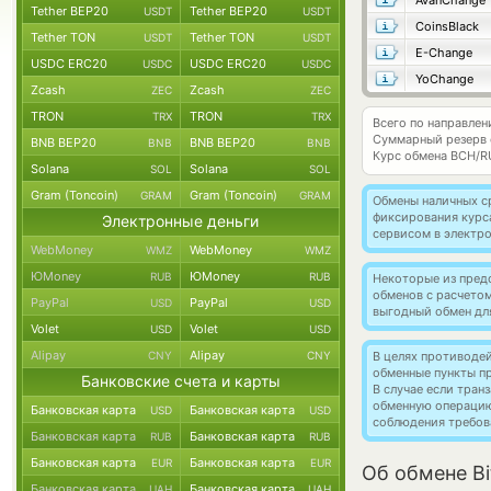
AvanChange
Tether BEP20
Tether BEP20
USDT
USDT
CoinsBlack
Tether TON
Tether TON
USDT
USDT
E-Change
USDC ERC20
USDC ERC20
USDC
USDC
YoChange
Zcash
Zcash
ZEC
ZEC
TRON
TRON
TRX
TRX
Всего по направлен
Суммарный резерв
BNB BEP20
BNB BEP20
BNB
BNB
Курс обмена
BCH/R
Solana
Solana
SOL
SOL
Gram (Toncoin)
Gram (Toncoin)
GRAM
GRAM
Обмены наличных с
фиксирования курс
Электронные деньги
сервисом в электр
WebMoney
WebMoney
WMZ
WMZ
ЮMoney
ЮMoney
RUB
RUB
Некоторые из пред
обменов с расчето
PayPal
PayPal
USD
USD
выгодный обмен дл
Volet
Volet
USD
USD
Alipay
Alipay
CNY
CNY
В целях противоде
обменные пункты п
Банковские счета и карты
В случае если тра
обменную операци
Банковская карта
Банковская карта
USD
USD
соблюдения требов
Банковская карта
Банковская карта
RUB
RUB
Банковская карта
Банковская карта
EUR
EUR
Об обмене Bi
Банковская карта
Банковская карта
UAH
UAH