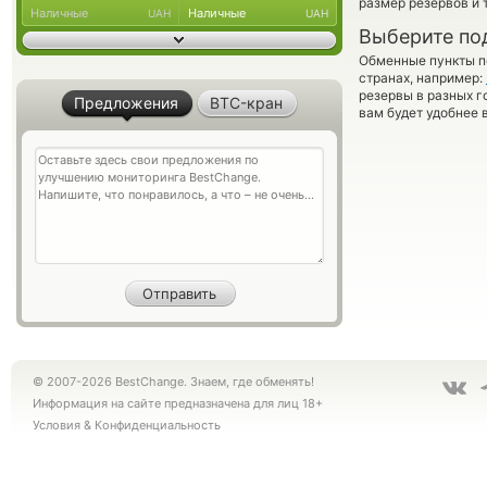
размер резервов и 
Наличные
Наличные
UAH
UAH
Выберите по
Обменные пункты по
странах, например:
резервы в разных г
Предложения
BTC-кран
вам будет удобнее 
© 2007-2026 BestChange. Знаем, где обменять!
Информация на сайте предназначена для лиц 18+
Условия
&
Конфиденциальность