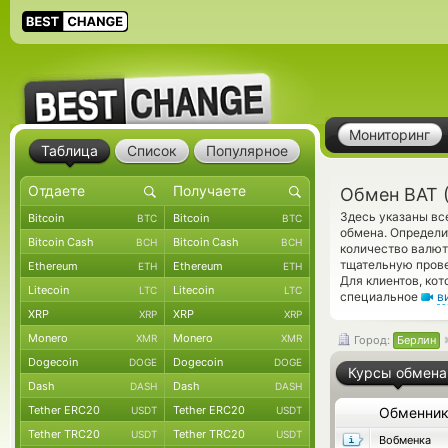
Мониторинг
Таблица
Список
Популярное
Обмен BAT 
Здесь указаны вс
Bitcoin
Bitcoin
BTC
BTC
обмена. Определи
Bitcoin Cash
Bitcoin Cash
BCH
BCH
количество валют
тщательную прове
Ethereum
Ethereum
ETH
ETH
Для клиентов, ко
Litecoin
Litecoin
LTC
LTC
специальное
в
XRP
XRP
XRP
XRP
Monero
Monero
XMR
XMR
Город:
Берлин
Dogecoin
Dogecoin
DOGE
DOGE
Курсы обмена
Dash
Dash
DASH
DASH
Tether ERC20
Tether ERC20
USDT
USDT
Обменни
Tether TRC20
Tether TRC20
USDT
USDT
Вобменка