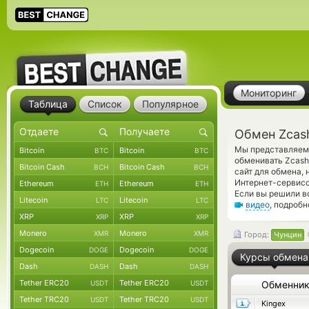
Мониторинг
Таблица
Список
Популярное
Обмен Zcas
Мы представляем 
Bitcoin
Bitcoin
BTC
BTC
обменивать Zcash
Bitcoin Cash
Bitcoin Cash
BCH
BCH
сайт для обмена,
Интернет-сервисо
Ethereum
Ethereum
ETH
ETH
Если вы решили в
Litecoin
Litecoin
LTC
LTC
видео
, подроб
XRP
XRP
XRP
XRP
Monero
Monero
XMR
XMR
Город:
Чунцин
Dogecoin
Dogecoin
DOGE
DOGE
Курсы обмена
Dash
Dash
DASH
DASH
Tether ERC20
Tether ERC20
USDT
USDT
Обменни
Tether TRC20
Tether TRC20
USDT
USDT
Kingex