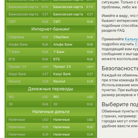
ситуации. Только 
Банковская карта
Банковская карта
проблемы, либо же 
BYN
BYN
Банковская карта
Банковская карта
KZT
KZT
Имейте в виду, что
бывают интереснее,
СБП
СБП
RUB
RUB
подобным способом 
Интернет-банкинг
разделе FAQ.
Сбербанк
Сбербанк
RUB
RUB
Применяйте
Кальку
подробно изучить
С
Альфа-Банк
Альфа-Банк
RUB
RUB
подходящий вам кур
Т-Банк
Т-Банк
RUB
RUB
сообщение о выгодн
можете воспользо
ВТБ
ВТБ
RUB
RUB
Приват 24
Приват 24
UAH
UAH
Безопасност
Kaspi Bank
Kaspi Bank
KZT
KZT
Каждый из обменны
при этом команда 
Revolut
Revolut
EUR
EUR
Использование мон
Денежные переводы
пунктах. При выбор
размер резервов и 
WU
WU
USD
USD
Выберите по
ЗК
ЗК
RUB
RUB
Наличные деньги
Обменные пункты по
странах, например:
Наличные
Наличные
USD
USD
городах могут отли
удобнее ввести или
Наличные
Наличные
RUB
RUB
Наличные
Наличные
EUR
EUR