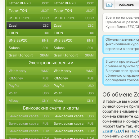
Tether BEP20
Tether BEP20
USDT
USDT
Вобменка
Tether TON
Tether TON
USDT
USDT
Всего по направлен
USDC ERC20
USDC ERC20
USDC
USDC
Суммарный резерв
Zcash
Zcash
ZEC
ZEC
Курс обмена
ZEC/C
TRON
TRON
TRX
TRX
Обмены наличных с
BNB BEP20
BNB BEP20
BNB
BNB
фиксирования курс
Solana
Solana
SOL
SOL
сервисом в электр
Gram (Toncoin)
Gram (Toncoin)
GRAM
GRAM
В целях противоде
Электронные деньги
обменные пункты п
WebMoney
WebMoney
В случае если тра
WMZ
WMZ
обменную операци
ЮMoney
ЮMoney
RUB
RUB
соблюдения требов
PayPal
PayPal
USD
USD
Volet
Volet
USD
USD
Об обмене Z
Alipay
Alipay
CNY
CNY
В таблице вы может
ручной обмен Крип
Банковские счета и карты
обратите внимание 
Банковская карта
Банковская карта
обмена кликните од
USD
USD
обменника и обнару
Банковская карта
Банковская карта
RUB
RUB
Может быть так, чт
Банковская карта
Банковская карта
Zcash (ZEC)
на
Нал
EUR
EUR
поменять Z-cash cr
Банковская карта
Банковская карта
UAH
UAH