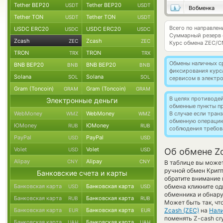
Tether BEP20
Tether BEP20
USDT
USDT
Вобменка
Tether TON
Tether TON
USDT
USDT
Всего по направлен
USDC ERC20
USDC ERC20
USDC
USDC
Суммарный резерв
Zcash
Zcash
ZEC
ZEC
Курс обмена
ZEC/C
TRON
TRON
TRX
TRX
Обмены наличных с
BNB BEP20
BNB BEP20
BNB
BNB
фиксирования курс
Solana
Solana
SOL
SOL
сервисом в электр
Gram (Toncoin)
Gram (Toncoin)
GRAM
GRAM
В целях противоде
Электронные деньги
обменные пункты п
WebMoney
WebMoney
В случае если тра
WMZ
WMZ
обменную операци
ЮMoney
ЮMoney
RUB
RUB
соблюдения требов
PayPal
PayPal
USD
USD
Volet
Volet
USD
USD
Об обмене Zc
Alipay
Alipay
CNY
CNY
В таблице вы может
ручной обмен Крип
Банковские счета и карты
обратите внимание 
Банковская карта
Банковская карта
обмена кликните од
USD
USD
обменника и обнару
Банковская карта
Банковская карта
RUB
RUB
Может быть так, чт
Банковская карта
Банковская карта
Zcash (ZEC)
на
Нал
EUR
EUR
поменять Z-cash cr
Банковская карта
Банковская карта
UAH
UAH