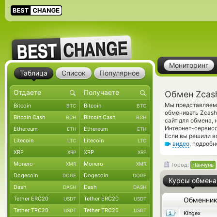
Мониторинг
Таблица
Список
Популярное
Обмен Zcas
Мы представляем 
Bitcoin
Bitcoin
BTC
BTC
обменивать Zcash
Bitcoin Cash
Bitcoin Cash
BCH
BCH
сайт для обмена,
Интернет-сервисо
Ethereum
Ethereum
ETH
ETH
Если вы решили в
Litecoin
Litecoin
LTC
LTC
видео
, подроб
XRP
XRP
XRP
XRP
Monero
Monero
XMR
XMR
Город:
Чанчунь
Dogecoin
Dogecoin
DOGE
DOGE
Курсы обмена
Dash
Dash
DASH
DASH
Tether ERC20
Tether ERC20
USDT
USDT
Обменни
Tether TRC20
Tether TRC20
USDT
USDT
Kingex