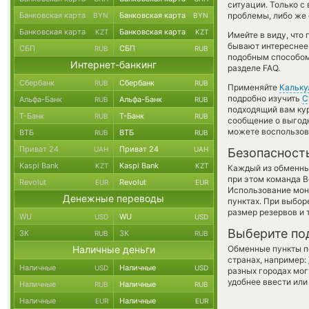
ситуации. Только 
Банковская карта
Банковская карта
проблемы, либо же 
BYN
BYN
Банковская карта
Банковская карта
KZT
KZT
Имейте в виду, что
бывают интереснее,
СБП
СБП
RUB
RUB
подобным способом 
Интернет-банкинг
разделе FAQ.
Сбербанк
Сбербанк
RUB
RUB
Применяйте
Кальку
подробно изучить
С
Альфа-Банк
Альфа-Банк
RUB
RUB
подходящий вам кур
Т-Банк
Т-Банк
RUB
RUB
сообщение о выгодн
можете воспользо
ВТБ
ВТБ
RUB
RUB
Приват 24
Приват 24
UAH
UAH
Безопасност
Kaspi Bank
Kaspi Bank
KZT
KZT
Каждый из обменны
при этом команда 
Revolut
Revolut
EUR
EUR
Использование мон
Денежные переводы
пунктах. При выбор
размер резервов и 
WU
WU
USD
USD
Выберите по
ЗК
ЗК
RUB
RUB
Наличные деньги
Обменные пункты по
странах, например:
Наличные
Наличные
USD
USD
разных городах мог
удобнее ввести или
Наличные
Наличные
RUB
RUB
Наличные
Наличные
EUR
EUR