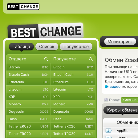
Мониторинг
Таблица
Список
Популярное
Обмен Zcas
При помощи нашег
Bitcoin
Bitcoin
BTC
BTC
Наличные USD по 
Bitcoin Cash
Bitcoin Cash
BCH
BCH
резерв валюты Ca
Для клиентов, ко
Ethereum
Ethereum
ETH
ETH
видео
, которо
Litecoin
Litecoin
LTC
LTC
XRP
XRP
XRP
XRP
Город:
Хмельни
Monero
Monero
XMR
XMR
Курсы обмена
Dogecoin
Dogecoin
DOGE
DOGE
Dash
Dash
DASH
DASH
Обменни
Tether ERC20
Tether ERC20
USDT
USDT
AppBit
Tether TRC20
Tether TRC20
USDT
USDT