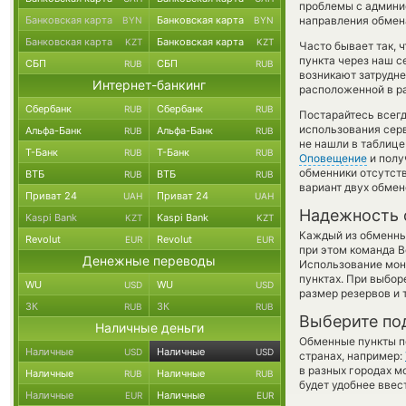
проблемы с админис
Банковская карта
Банковская карта
направления обмен
BYN
BYN
Банковская карта
Банковская карта
KZT
KZT
Часто бывает так, 
пункта через наш с
СБП
СБП
RUB
RUB
возникают затрудне
Интернет-банкинг
расположенной в ра
Сбербанк
Сбербанк
RUB
RUB
Постарайтесь всег
использования серв
Альфа-Банк
Альфа-Банк
RUB
RUB
не нашли в таблице
Т-Банк
Т-Банк
RUB
RUB
Оповещение
и полу
обменники отсутств
ВТБ
ВТБ
RUB
RUB
вариант двух обмен
Приват 24
Приват 24
UAH
UAH
Надежность 
Kaspi Bank
Kaspi Bank
KZT
KZT
Каждый из обменны
Revolut
Revolut
EUR
EUR
при этом команда 
Денежные переводы
Использование мон
пунктах. При выбор
WU
WU
USD
USD
размер резервов и 
ЗК
ЗК
RUB
RUB
Выберите по
Наличные деньги
Обменные пункты по
Наличные
Наличные
USD
USD
странах, например:
в разных городах м
Наличные
Наличные
RUB
RUB
будет удобнее ввес
Наличные
Наличные
EUR
EUR