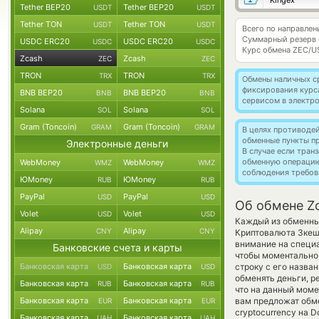
Kingex
Tether BEP20
Tether BEP20
USDT
USDT
Tether TON
Tether TON
USDT
USDT
Всего по направлен
Суммарный резерв
USDC ERC20
USDC ERC20
USDC
USDC
Курс обмена
ZEC/U
Zcash
Zcash
ZEC
ZEC
TRON
TRON
TRX
TRX
Обмены наличных с
фиксирования курс
BNB BEP20
BNB BEP20
BNB
BNB
сервисом в электр
Solana
Solana
SOL
SOL
Gram (Toncoin)
Gram (Toncoin)
GRAM
GRAM
В целях противоде
обменные пункты п
Электронные деньги
В случае если тра
обменную операци
WebMoney
WebMoney
WMZ
WMZ
соблюдения требов
ЮMoney
ЮMoney
RUB
RUB
PayPal
PayPal
USD
USD
Об обмене Z
Volet
Volet
USD
USD
Каждый из обменных
Alipay
Alipay
CNY
CNY
Криптовалюта Зке
внимание на специа
Банковские счета и карты
чтобы моментально 
Банковская карта
Банковская карта
строку с его назва
USD
USD
обменять деньги, р
Банковская карта
Банковская карта
RUB
RUB
что на данный мом
Банковская карта
Банковская карта
вам предложат обме
EUR
EUR
cryptocurrency на 
Банковская карта
Банковская карта
UAH
UAH