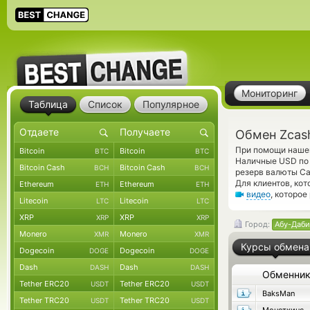
Мониторинг
Таблица
Список
Популярное
Обмен Zcas
При помощи нашег
Bitcoin
Bitcoin
BTC
BTC
Наличные USD по 
Bitcoin Cash
Bitcoin Cash
BCH
BCH
резерв валюты Ca
Для клиентов, ко
Ethereum
Ethereum
ETH
ETH
видео
, которо
Litecoin
Litecoin
LTC
LTC
XRP
XRP
XRP
XRP
Город:
Абу-Даби
Monero
Monero
XMR
XMR
Курсы обмена
Dogecoin
Dogecoin
DOGE
DOGE
Dash
Dash
DASH
DASH
Обменни
Tether ERC20
Tether ERC20
USDT
USDT
BaksMan
Tether TRC20
Tether TRC20
USDT
USDT