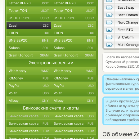
Монеткинс
Tether BEP20
Tether BEP20
USDT
USDT
EasySwap
Tether TON
Tether TON
USDT
USDT
Best-Obmen
USDC ERC20
USDC ERC20
USDC
USDC
NordChange
Zcash
Zcash
ZEC
ZEC
First-BTC
TRON
TRON
TRX
TRX
BTCWorm
BNB BEP20
BNB BEP20
BNB
BNB
MultiXchang
Solana
Solana
SOL
SOL
Gram (Toncoin)
Gram (Toncoin)
GRAM
GRAM
Всего по направлен
Суммарный резерв
Электронные деньги
Курс обмена
ZEC/U
WebMoney
WebMoney
WMZ
WMZ
ЮMoney
ЮMoney
RUB
RUB
Обмены наличных с
фиксирования курс
PayPal
PayPal
USD
USD
сервисом в электр
Volet
Volet
USD
USD
Alipay
Alipay
CNY
CNY
В целях противоде
обменные пункты п
Банковские счета и карты
В случае если тра
обменную операци
Банковская карта
Банковская карта
USD
USD
соблюдения требов
Банковская карта
Банковская карта
RUB
RUB
Банковская карта
Банковская карта
EUR
EUR
Об обмене Z
Банковская карта
Банковская карта
UAH
UAH