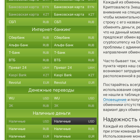
Каждый из обменных
Банковская карта
Банковская карта
Криптовалюта Зке
BYN
BYN
внимание на специа
Банковская карта
Банковская карта
KZT
KZT
чтобы моментально 
СБП
СБП
строку с его назва
RUB
RUB
обменять деньги, р
Интернет-банкинг
что на данный мом
предложат обмен вр
Сбербанк
Сбербанк
RUB
RUB
cryptocurrency на 
Альфа-Банк
Альфа-Банк
RUB
RUB
проблемы с админис
направления обмен
Т-Банк
Т-Банк
RUB
RUB
ВТБ
ВТБ
RUB
RUB
Часто бывает так, 
пункта через наш с
Приват 24
Приват 24
UAH
UAH
возникают затрудне
Kaspi Bank
Kaspi Bank
KZT
KZT
расположенной в ра
Revolut
Revolut
EUR
EUR
Постарайтесь всег
Денежные переводы
использования серв
не нашли в таблице
WU
WU
USD
USD
Оповещение
и полу
обменники отсутств
ЗК
ЗК
RUB
RUB
вариант двух обмен
Наличные деньги
Надежность 
Наличные
Наличные
USD
USD
Каждый из обменны
Наличные
Наличные
RUB
RUB
при этом команда 
Использование мон
Наличные
Наличные
EUR
EUR