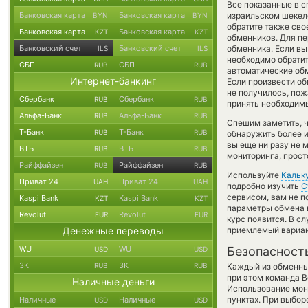
Все показанные в с
Банковская карта
Банковская карта
израильском шеке
BYN
BYN
обратите также сво
Банковская карта
Банковская карта
KZT
KZT
обменников. Для пе
Банковский счет
Банковский счет
обменника. Если вы
ILS
ILS
необходимо обратит
СБП
СБП
RUB
RUB
автоматические о
Интернет-банкинг
Если произвести обм
не получилось, по
Сбербанк
Сбербанк
RUB
RUB
принять необходимы
Альфа-Банк
Альфа-Банк
RUB
RUB
Спешим заметить, 
Т-Банк
Т-Банк
RUB
RUB
обнаружить более 
вы еще ни разу не
ВТБ
ВТБ
RUB
RUB
мониторинга, прост
Райффайзен
Райффайзен
RUB
RUB
Используйте
Кальк
Приват 24
Приват 24
UAH
UAH
подробно изучить
С
сервисом, вам не п
Kaspi Bank
Kaspi Bank
KZT
KZT
параметры обмена в
Revolut
Revolut
EUR
EUR
курс появится. В с
Денежные переводы
приемлемый вариан
WU
WU
Безопасност
USD
USD
ЗК
ЗК
RUB
RUB
Каждый из обменны
при этом команда 
Наличные деньги
Использование мон
пунктах. При выбор
Наличные
Наличные
USD
USD