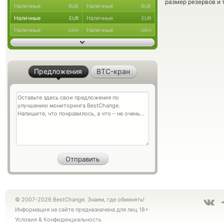
размер резервов и 
Наличные
Наличные
RUB
RUB
Наличные
Наличные
EUR
EUR
Наличные
Наличные
UAH
UAH
Предложения
BTC-кран
© 2007-2026 BestChange. Знаем, где обменять!
Информация на сайте предназначена для лиц 18+
Условия
&
Конфиденциальность