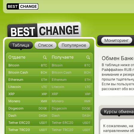
Мониторинг
Таблица
Список
Популярное
Обмен Банк
В таблице ниже о
Bitcoin
Bitcoin
BTC
BTC
Райффайзен RUB п
Bitcoin Cash
Bitcoin Cash
BCH
BCH
внимание и резер
прошли тщательну
Ethereum
Ethereum
ETH
ETH
Если вы пользует
Litecoin
Litecoin
LTC
LTC
расскажет обо вс
XRP
XRP
XRP
XRP
Monero
Monero
XMR
XMR
Dogecoin
Dogecoin
DOGE
DOGE
Курсы обмена
Dash
Dash
DASH
DASH
Tether ERC20
Tether ERC20
USDT
USDT
К сожалению, на
Tether TRC20
Tether TRC20
USDT
USDT
направлением об