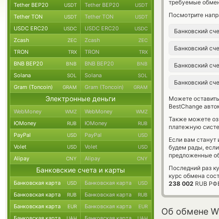
требуемые обмен
Tether BEP20
Tether BEP20
USDT
USDT
Посмотрите напр
Tether TON
Tether TON
USDT
USDT
USDC ERC20
USDC ERC20
USDC
USDC
Банковский сч
Zcash
Zcash
ZEC
ZEC
Банковский сч
TRON
TRON
TRX
TRX
BNB BEP20
BNB BEP20
BNB
BNB
Банковский сч
Solana
Solana
SOL
SOL
Банковский сч
Gram (Toncoin)
Gram (Toncoin)
GRAM
GRAM
Электронные деньги
Можете оставит
BestChange авто
WebMoney
WebMoney
WMZ
WMZ
Также можете о
ЮMoney
ЮMoney
RUB
RUB
платежную систе
PayPal
PayPal
USD
USD
Если вам станут
Volet
Volet
USD
USD
будем рады, есл
предложенные об
Alipay
Alipay
CNY
CNY
Последний раз ку
Банковские счета и карты
курс обмена сос
Банковская карта
Банковская карта
USD
USD
238 002
RUB РФ
Банковская карта
Банковская карта
RUB
RUB
Банковская карта
Банковская карта
EUR
EUR
Об обмене Wir
Банковская карта
Банковская карта
UAH
UAH