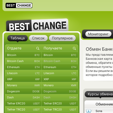
Мониторинг
Таблица
Список
Популярное
Обмен Банк
Мы представляем 
Bitcoin
Bitcoin
BTC
BTC
Банковская карт
Bitcoin Cash
Bitcoin Cash
BCH
BCH
обмена, обратите
обменные пункты 
Ethereum
Ethereum
ETH
ETH
Если вы решили в
Litecoin
Litecoin
LTC
LTC
которое подробно 
XRP
XRP
XRP
XRP
Monero
Monero
XMR
XMR
Dogecoin
Dogecoin
DOGE
DOGE
Курсы обмена
Dash
Dash
DASH
DASH
Tether ERC20
Tether ERC20
USDT
USDT
Обменни
Tether TRC20
Tether TRC20
USDT
USDT
Sona