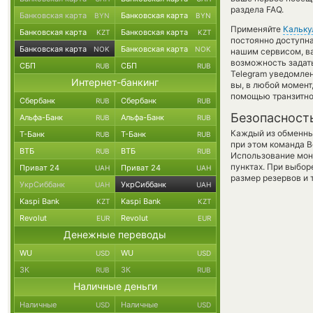
раздела FAQ.
Банковская карта
Банковская карта
BYN
BYN
Применяйте
Кальку
Банковская карта
Банковская карта
KZT
KZT
постоянно доступн
Банковская карта
Банковская карта
NOK
NOK
нашим сервисом, в
возможность задать
СБП
СБП
RUB
RUB
Telegram уведомлен
Интернет-банкинг
вы, в любой момен
помощью транзитно
Сбербанк
Сбербанк
RUB
RUB
Безопасност
Альфа-Банк
Альфа-Банк
RUB
RUB
Каждый из обменны
Т-Банк
Т-Банк
RUB
RUB
при этом команда 
ВТБ
ВТБ
RUB
RUB
Использование мон
пунктах. При выбор
Приват 24
Приват 24
UAH
UAH
размер резервов и 
УкрСиббанк
УкрСиббанк
UAH
UAH
Kaspi Bank
Kaspi Bank
KZT
KZT
Revolut
Revolut
EUR
EUR
Денежные переводы
WU
WU
USD
USD
ЗК
ЗК
RUB
RUB
Наличные деньги
Наличные
Наличные
USD
USD