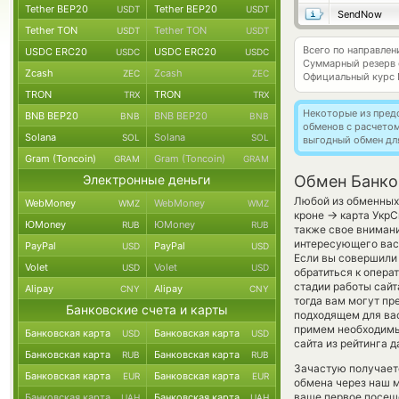
Tether BEP20
Tether BEP20
USDT
USDT
SendNow
Tether TON
Tether TON
USDT
USDT
Всего по направле
USDC ERC20
USDC ERC20
USDC
USDC
Суммарный резерв
Zcash
Zcash
ZEC
ZEC
Официальный курс
TRON
TRON
TRX
TRX
Некоторые из пред
BNB BEP20
BNB BEP20
BNB
BNB
обменов с расчето
Solana
Solana
SOL
SOL
выгодный обмен дл
Gram (Toncoin)
Gram (Toncoin)
GRAM
GRAM
Электронные деньги
Обмен Банко
Любой из обменных 
WebMoney
WebMoney
WMZ
WMZ
→
кроне
карта УкрС
ЮMoney
ЮMoney
RUB
RUB
также свое внимани
интересующего вас 
PayPal
PayPal
USD
USD
Если вы совершили
Volet
Volet
USD
USD
обратиться к опера
стадии работы сай
Alipay
Alipay
CNY
CNY
тогда вам могут пре
Банковские счета и карты
подходящем для вас
примем необходимы
Банковская карта
Банковская карта
USD
USD
сайта из рейтинга 
Банковская карта
Банковская карта
RUB
RUB
Зачастую получает
Банковская карта
Банковская карта
EUR
EUR
обмена через наш м
ваше первое посещ
Банковская карта
Банковская карта
UAH
UAH