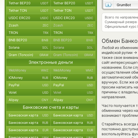
Tether BEP20
Tether BEP20
USDT
USDT
GrumBot
Tether TON
Tether TON
USDT
USDT
Всего по направлен
USDC ERC20
USDC ERC20
USDC
USDC
Суммарный резерв
Zcash
Zcash
ZEC
ZEC
Официальный курс
TRON
TRON
TRX
TRX
Обмен Банко
BNB BEP20
BNB BEP20
BNB
BNB
Solana
Solana
Любой из обменнико
SOL
SOL
→
индийской рупии
Gram (Toncoin)
Gram (Toncoin)
GRAM
GRAM
также свое внимани
Электронные деньги
сайт интересующего
названием. Если сл
WebMoney
WebMoney
WMZ
WMZ
осуществления обме
автоматический о
ЮMoney
ЮMoney
RUB
RUB
вручную. Если же об
PayPal
PayPal
USD
USD
просим написать н
причины с владельц
Volet
Volet
USD
USD
направления.
Alipay
Alipay
CNY
CNY
Часто получается т
Банковские счета и карты
обменника через на
Банковская карта
Банковская карта
возникают проблемы
USD
USD
Банковская карта
Банковская карта
RUB
RUB
Старайтесь всегда
постоянно доступн
Банковская карта
Банковская карта
EUR
EUR
воспользуйтесь фу
Банковская карта
Банковская карта
UAH
UAH