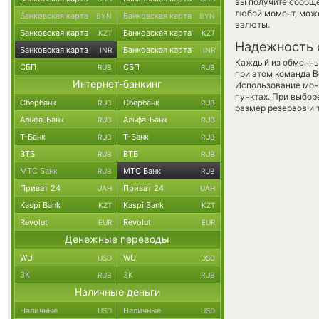
вы получите сообще
любой момент, мож
Банковская карта
Банковская карта
BYN
BYN
валюты.
Банковская карта
Банковская карта
KZT
KZT
Надежность 
Банковская карта
Банковская карта
INR
INR
Каждый из обменны
СБП
СБП
RUB
RUB
при этом команда 
Интернет-банкинг
Использование мон
пунктах. При выбор
Сбербанк
Сбербанк
RUB
RUB
размер резервов и 
Альфа-Банк
Альфа-Банк
RUB
RUB
Т-Банк
Т-Банк
RUB
RUB
ВТБ
ВТБ
RUB
RUB
МТС Банк
МТС Банк
RUB
RUB
Приват 24
Приват 24
UAH
UAH
Kaspi Bank
Kaspi Bank
KZT
KZT
Revolut
Revolut
EUR
EUR
Денежные переводы
WU
WU
USD
USD
ЗК
ЗК
RUB
RUB
Наличные деньги
Наличные
Наличные
USD
USD