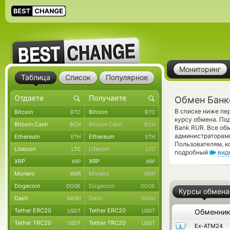
Мониторинг
Таблица
Список
Популярное
Обмен Банк
В списке ниже пе
Bitcoin
Bitcoin
BTC
BTC
курсу обмена. По
Bitcoin Cash
Bitcoin Cash
BCH
BCH
Bank RUR. Все об
администраторам
Ethereum
Ethereum
ETH
ETH
Пользователям, к
Litecoin
Litecoin
LTC
LTC
подробный
вид
XRP
XRP
XRP
XRP
Monero
Monero
XMR
XMR
Dogecoin
Dogecoin
DOGE
DOGE
Курсы обмена
Dash
Dash
DASH
DASH
Tether ERC20
Tether ERC20
USDT
USDT
Обменни
Tether TRC20
Tether TRC20
USDT
USDT
Ex-ATM24