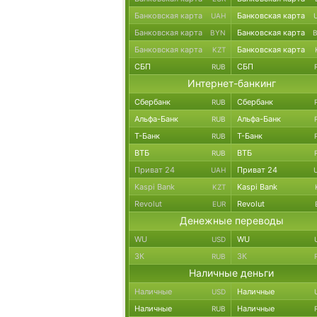
Банковская карта
Банковская карта
UAH
Банковская карта
Банковская карта
BYN
Банковская карта
Банковская карта
KZT
СБП
СБП
RUB
Интернет-банкинг
Сбербанк
Сбербанк
RUB
Альфа-Банк
Альфа-Банк
RUB
Т-Банк
Т-Банк
RUB
ВТБ
ВТБ
RUB
Приват 24
Приват 24
UAH
Kaspi Bank
Kaspi Bank
KZT
Revolut
Revolut
EUR
Денежные переводы
WU
WU
USD
ЗК
ЗК
RUB
Наличные деньги
Наличные
Наличные
USD
Наличные
Наличные
RUB