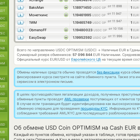
Xchange
1.18454974
1
USDC OP
EUR
SDT
от 11 898
BaksMan
1.18971450
1
USDC OP
EUR
SDT
от 11 947
Монеткинс
1.19461995
1
USDC OP
EUR
SDC
от 11 947
1WM
1.19465749
1
USDC OP
EUR
SDC
от 10 156
ObmenoFF
1.19480023
1
USDC OP
EUR
ZEC
от 11 996
EasySwap
1.19952592
1
USDC OP
EUR
TRX
BNB
Всего по направлению USDC OPTIMISM (USDC)
Наличные EUR в Гдань
→
Суммарный резерв обменников:
57 096 844
EUR Наличными.
Средневзв
SOL
Официальный курс
EUR/USD
от
Европейского ЦБ
на текущее время сос
RAM
Обмены наличных средств обычно проводятся
без фиксации
курса обмен
фиксирования курса смотрите на сайте обменного пункта. Также эта 
MZ
сервисом в электронном письме.
RUB
USD
В целях противодействия легализации доходов, полученных преступны
обменные пункты проводят
AML-проверки
поступающих от клиентов тр
USD
В случае если транзакция будет идентифицирована как высокорискова
обменную операцию для проведения
процедуры KYC
. Информация по K
CNY
соблюдения требований AML/KYC для последующего разблокирования с
USD
Об обмене USD Coin OPTIMISM на Cash EUR в
RUB
Каждый из пунктов обмена, который указан в таблице, готов пред
→
Coin в сети Оптимизм
Кэш в евро в автоматическом или ручном 
EUR