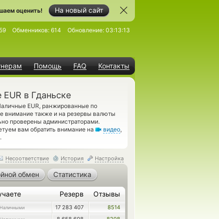
На новый сайт
шаем оценить!
59
Обменников:
614
Обновление:
03:13:13
тнерам
Помощь
FAQ
Контакты
 EUR в Гданьске
аличные EUR, ранжированные по
е внимание также и на резервы валюты
льно проверены администраторами.
етуем вам обратить внимание на
видео
,
.
Несоответствие
История
Настройка
йной обмен
Статистика
учаете
Резерв
Отзывы
17 283 407
8514
 Наличными