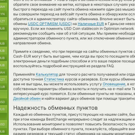
обратите свое внимание на метки, которые в некоторых случаях ук
UAH
быстрого перехода на сайт пункта обмена нажмите один раз мышко
вы совершили переход на вебсайт пункта обмена и обнаружили ос
BYN
обратиться к администратору сайта-обменника. Вполне может быть
KZT
обмены
USDC OPTIMISM (USDC)
на
Наличные EUR
в Гданьске нево
вручную. Если же поменять USD Coin stablecoin in Optimism network
RUB
рекомендуем сообщить нам об этой ситуации. Мы примем необход
администратором обменного пункта, или же отключение обменного 
направления обмена.
RUB
RUB
Примите к сведению, что при переходе на сайты обменных пунктов
Cash-EUR могут быть выгоднее, чем когда вы просто посещаете об
RUB
электронные деньги подобным способом и это ваше первое посеще
RUB
воспользуйтесь подробной инструкцией из раздела FAQ.
UAH
Применяйте
Калькулятор
для точного расчета получаемой или отд
доступна точная
Статистика
курсов и резервов. Если курсы обмен
KZT
вам не выгодны, вы можете использовать услугу
Оповещение
, в к
EUR
собственные параметры обмена валюты и получить на e-mail или Te
интересующий курс появится. Если обменные пункты не показаны, 
Двойной обмен
и найти вариант двух обменов при помощи транзитн
USD
Надежность обменных пунктов
RUB
Каждый из обменных пунктов, присутствующих на нашем сайте, бы
при этом команда BestChange непрерывно следит за надлежащим и
Использование мониторинга позволяет повысить безопасность пр
USD
пунктах. При выборе обменного пункта, пожалуйста, обращайте вн
RUB
размер резервов и текущий статус обменника на нашем мониторинг