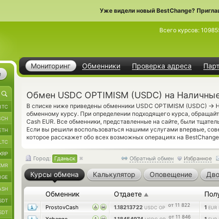
Уже видели новый BestChange? Пригла
Всего курсов:
10985
Мониторинг
Обменники
Проверка адреса
Пар
е
Обмен USDC OPTIMISM (USDC) на Наличные
→
В списке ниже приведены обменники USDC OPTIMISM (USDC)
Н
BTC
обменному курсу. При определении подходящего курса, обращайт
BCH
Cash EUR. Все обменники, представленные на сайте, были тщате
Если вы решили воспользоваться нашими услугами впервые, сов
ETH
которое расскажет обо всех возможных операциях на BestChange
LTC
XRP
Город:
Гданьск
Обратный обмен
Избранное
XMR
Курсы обмена
Калькулятор
Оповещение
Дво
OGE
ASH
Обменник
Отдаете
Пол
▲
SDT
от 11 822
ProstovCash
1.18213722
1
USDC OP
EUR
SDT
от 11 846