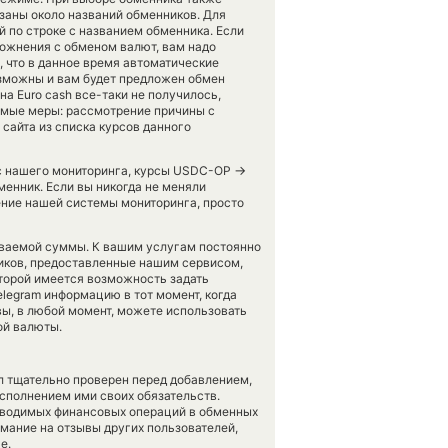
азаны около названий обменников. Для
й по строке с названием обменника. Если
ложнения с обменом валют, вам надо
, что в данное время автоматические
зможны и вам будет предложен обмен
 на Euro cash все-таки не получилось,
имые меры: рассмотрение причины с
сайта из списка курсов данного
→
 с нашего мониторинга, курсы USDC-OP
менник. Если вы никогда не меняли
ние нашей системы мониторинга, просто
аваемой суммы. К вашим услугам постоянно
ников, предоставленные нашим сервисом,
оторой имеется возможность задать
legram информацию в тот момент, когда
вы, в любой момент, можете использовать
ой валюты.
л тщательно проверен перед добавлением,
сполнением ими своих обязательств.
оводимых финансовых операций в обменных
имание на отзывы других пользователей,
е.