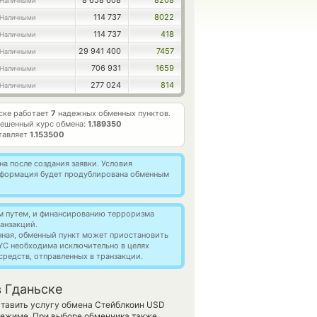
8 658 608
8208
 Наличными
114 737
8022
 Наличными
114 737
418
 Наличными
29 941 400
7457
 Наличными
706 931
1659
 Наличными
277 024
814
 Наличными
ске работает
7
надежных обменных пунктов.
ешенный курс обмена:
1.189350
тавляет
1.153500
а после создания заявки. Условия
информация будет продублирована обменным
м путем, и финансированию терроризма
анзакций.
нная, обменный пункт может приостановить
YC необходима исключительно в целях
редств, отправленных в транзакции.
 Гданьске
оставить услугу обмена Стейблкоин USD
режиме. При выборе обменника также