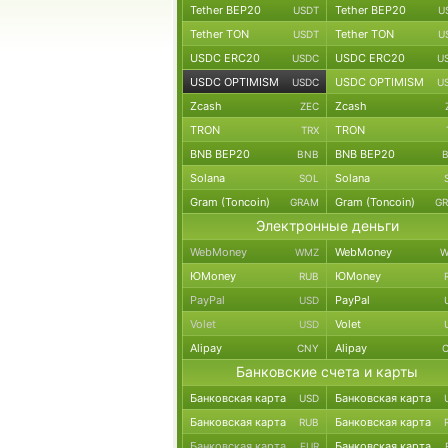
Tether BEP20
Tether BEP20
USDT
U
Tether TON
Tether TON
USDT
U
USDC ERC20
USDC ERC20
USDC
U
USDC OPTIMISM
USDC OPTIMISM
USDC
U
Zcash
Zcash
ZEC
TRON
TRON
TRX
BNB BEP20
BNB BEP20
BNB
Solana
Solana
SOL
Gram (Toncoin)
Gram (Toncoin)
GRAM
G
Электронные деньги
WebMoney
WebMoney
WMZ
W
ЮMoney
ЮMoney
RUB
PayPal
PayPal
USD
Volet
Volet
USD
Alipay
Alipay
CNY
Банковские счета и карты
Банковская карта
Банковская карта
USD
Банковская карта
Банковская карта
RUB
Банковская карта
Банковская карта
EUR