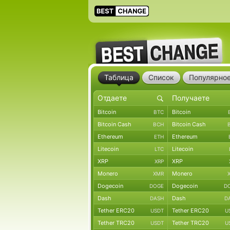
Таблица
Список
Популярно
Bitcoin
Bitcoin
BTC
Bitcoin Cash
Bitcoin Cash
BCH
Ethereum
Ethereum
ETH
Litecoin
Litecoin
LTC
XRP
XRP
XRP
Monero
Monero
XMR
Dogecoin
Dogecoin
DOGE
D
Dash
Dash
DASH
D
Tether ERC20
Tether ERC20
USDT
U
Tether TRC20
Tether TRC20
USDT
U