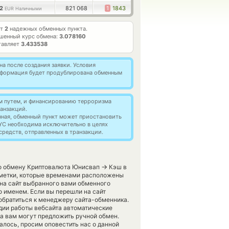
12
821 068
1
1843
EUR Наличными
ет
2
надежных обменных пункта.
шенный курс обмена:
3.078160
тавляет
3.433538
а после создания заявки. Условия
информация будет продублирована обменным
м путем, и финансированию терроризма
анзакций.
нная, обменный пункт может приостановить
YC необходима исключительно в целях
редств, отправленных в транзакции.
→
по обмену Криптовалюта Юнисвап
Кэш в
 метки, которые временами расположены
и на сайт выбранного вами обменного
о именем. Если вы перешли на сайт
обратиться к менеджеру сайта-обменника.
адии работы вебсайта автоматические
а вам могут предложить ручной обмен.
далось, просим оповестить нас о данной