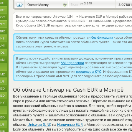
SDT
от 3 249
ObmenMoney
1
3.0780
UNI
SDT
Всего по направлению Uniswap (UNI)
Наличные EUR в Монтрё работа
→
SDC
Суммарный резерв обменников:
2 565 628
EUR Наличными.
Средневзве
ZEC
Курс обмена
UNI/EUR
на криптовалютных рынках на текущее время сос
TRX
Обмены наличных средств обычно проводятся
без фиксации
курса обмен
BNB
фиксирования курса смотрите на сайте обменного пункта. Также эта 
UNI
сервисом в электронном письме.
SOL
В целях противодействия легализации доходов, полученных преступны
RAM
обменные пункты проводят
AML-проверки
поступающих от клиентов тр
В случае если транзакция будет идентифицирована как высокорискова
обменную операцию для проведения
процедуры KYC
. Информация по K
MZ
соблюдения требований AML/KYC для последующего разблокирования с
RUB
USD
Об обмене Uniswap на Cash EUR в Монтрё
USD
Все указанные в таблице обменники готовы предоставить услуги 
евро в ручном или автоматическом режиме. Обратите внимание на
CNY
возле названий обменных сайтов в списке. Для того, чтобы перейт
пункта, необходимо всего лишь раз нажать мышкой на строчку с ег
обменного пункта и заметили осложнения с обменом, вам следует 
USD
Может быть так, что возникли некоторые трудности и на данной ст
обмены
Uniswap (UNI)
на
Наличные EUR
в Монтрё невозможны, тогд
RUB
Если же обменять Uni swap cryptocurrency на Euro cash все же не у
EUR