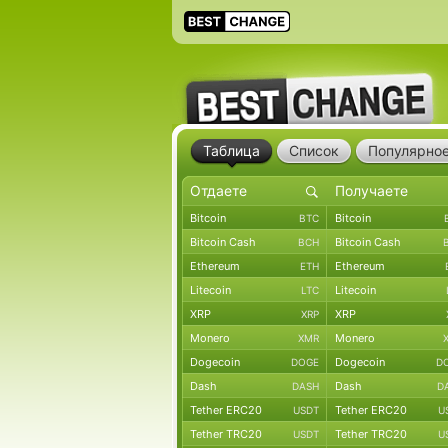
Таблица
Список
Популярно
Bitcoin
Bitcoin
BTC
Bitcoin Cash
Bitcoin Cash
BCH
Ethereum
Ethereum
ETH
Litecoin
Litecoin
LTC
XRP
XRP
XRP
Monero
Monero
XMR
Dogecoin
Dogecoin
DOGE
D
Dash
Dash
DASH
D
Tether ERC20
Tether ERC20
USDT
U
Tether TRC20
Tether TRC20
USDT
U