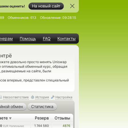
На новый сайт
шаем оценить!
89
Обменников:
613
Обновление:
09:28:15
тнерам
Помощь
FAQ
Контакты
онтрё
ожете довольно просто менять Uniswap
е оптимальный обменный курс, обращая
, размещаемые на сайте, были
сов впервые, представлен специальный
Несоответствие
История
Настройка
йной обмен
Статистика
аете
Резерв
Отзывы
▼
30
1 744 560
4876
EUR Наличными