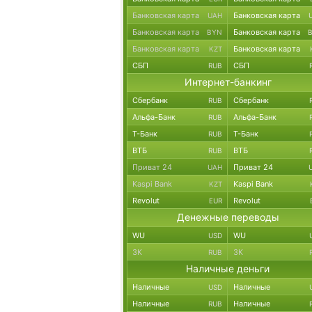
Банковская карта
Банковская карта
UAH
Банковская карта
Банковская карта
BYN
Банковская карта
Банковская карта
KZT
СБП
СБП
RUB
Интернет-банкинг
Сбербанк
Сбербанк
RUB
Альфа-Банк
Альфа-Банк
RUB
Т-Банк
Т-Банк
RUB
ВТБ
ВТБ
RUB
Приват 24
Приват 24
UAH
Kaspi Bank
Kaspi Bank
KZT
Revolut
Revolut
EUR
Денежные переводы
WU
WU
USD
ЗК
ЗК
RUB
Наличные деньги
Наличные
Наличные
USD
Наличные
Наличные
RUB