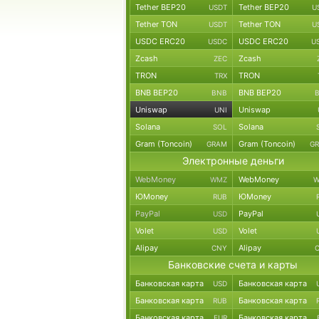
Tether BEP20
Tether BEP20
USDT
U
Tether TON
Tether TON
USDT
U
USDC ERC20
USDC ERC20
USDC
U
Zcash
Zcash
ZEC
TRON
TRON
TRX
BNB BEP20
BNB BEP20
BNB
Uniswap
Uniswap
UNI
Solana
Solana
SOL
Gram (Toncoin)
Gram (Toncoin)
GRAM
G
Электронные деньги
WebMoney
WebMoney
WMZ
W
ЮMoney
ЮMoney
RUB
PayPal
PayPal
USD
Volet
Volet
USD
Alipay
Alipay
CNY
Банковские счета и карты
Банковская карта
Банковская карта
USD
Банковская карта
Банковская карта
RUB
Банковская карта
Банковская карта
EUR