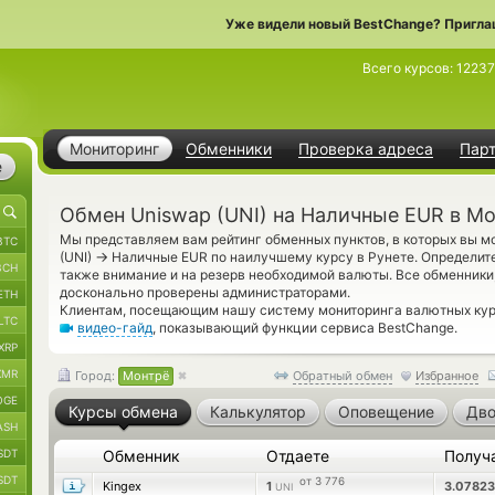
Уже видели новый BestChange? Пригла
Всего курсов:
12237
Мониторинг
Обменники
Проверка адреса
Пар
е
Обмен Uniswap (UNI) на Наличные EUR в М
Мы представляем вам рейтинг обменных пунктов, в которых вы м
BTC
→
(UNI)
Наличные EUR по наилучшему курсу в Рунете. Определит
BCH
также внимание и на резерв необходимой валюты. Все обменники
досконально проверены администраторами.
ETH
Клиентам, посещающим нашу систему мониторинга валютных кур
LTC
видео-гайд
, показывающий функции сервиса BestChange.
XRP
XMR
Город:
Монтрё
Обратный обмен
Избранное
OGE
Курсы обмена
Калькулятор
Оповещение
Дво
ASH
SDT
Обменник
Отдаете
Получ
SDT
от 3 776
Kingex
1
3.0782
UNI