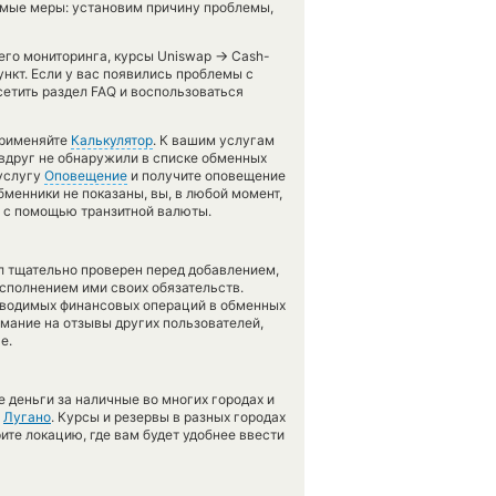
мые меры: установим причину проблемы,
→
шего мониторинга, курсы Uniswap
Cash-
нкт. Если у вас появились проблемы с
етить раздел FAQ и воспользоваться
применяйте
Калькулятор
. К вашим услугам
 вдруг не обнаружили в списке обменных
 услугу
Оповещение
и получите оповещение
обменники не показаны, вы, в любой момент,
в с помощью транзитной валюты.
л тщательно проверен перед добавлением,
сполнением ими своих обязательств.
оводимых финансовых операций в обменных
имание на отзывы других пользователей,
е.
 деньги за наличные во многих городах и
,
Лугано
. Курсы и резервы в разных городах
ите локацию, где вам будет удобнее ввести