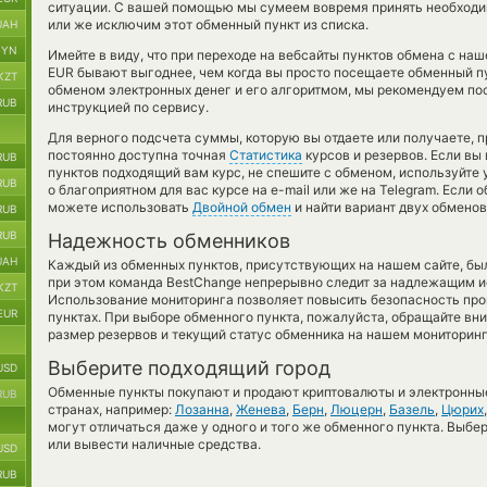
ситуации. С вашей помощью мы сумеем вовремя принять необходи
или же исключим этот обменный пункт из списка.
UAH
BYN
Имейте в виду, что при переходе на вебсайты пунктов обмена с на
EUR бывают выгоднее, чем когда вы просто посещаете обменный пу
KZT
обменом электронных денег и его алгоритмом, мы рекомендуем пос
RUB
инструкцией по сервису.
Для верного подсчета суммы, которую вы отдаете или получаете, 
постоянно доступна точная
Статистика
курсов и резервов. Если вы
RUB
пунктов подходящий вам курс, не спешите с обменом, используйте
RUB
о благоприятном для вас курсе на e-mail или же на Telegram. Если 
можете использовать
Двойной обмен
и найти вариант двух обмено
RUB
RUB
Надежность обменников
UAH
Каждый из обменных пунктов, присутствующих на нашем сайте, бы
при этом команда BestChange непрерывно следит за надлежащим и
KZT
Использование мониторинга позволяет повысить безопасность пр
EUR
пунктах. При выборе обменного пункта, пожалуйста, обращайте вн
размер резервов и текущий статус обменника на нашем мониторинг
Выберите подходящий город
USD
Обменные пункты покупают и продают криптовалюты и электронные
RUB
странах, например:
Лозанна
,
Женева
,
Берн
,
Люцерн
,
Базель
,
Цюрих
могут отличаться даже у одного и того же обменного пункта. Выбер
или вывести наличные средства.
USD
RUB