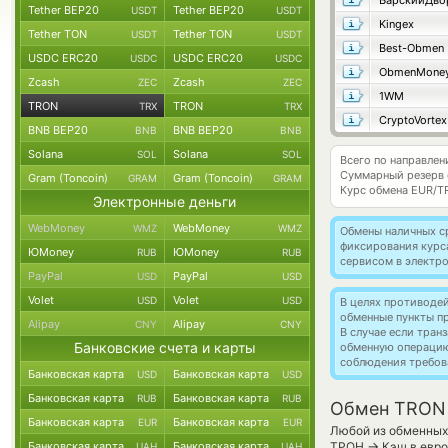
БарскийДво
Tether BEP20
Tether BEP20
USDT
USDT
Kingex
Tether TON
Tether TON
USDT
USDT
Best-Obmen
USDC ERC20
USDC ERC20
USDC
USDC
ObmenMone
Zcash
Zcash
ZEC
ZEC
1WM
TRON
TRON
TRX
TRX
CryptoVortex
BNB BEP20
BNB BEP20
BNB
BNB
Solana
Solana
SOL
SOL
Всего по направле
Суммарный резерв
Gram (Toncoin)
Gram (Toncoin)
GRAM
GRAM
Курс обмена
EUR/T
Электронные деньги
WebMoney
WebMoney
WMZ
WMZ
Обмены наличных с
фиксирования курс
ЮMoney
ЮMoney
RUB
RUB
сервисом в электр
PayPal
PayPal
USD
USD
Volet
Volet
USD
USD
В целях противоде
обменные пункты п
Alipay
Alipay
CNY
CNY
В случае если тра
Банковские счета и карты
обменную операци
соблюдения требов
Банковская карта
Банковская карта
USD
USD
Банковская карта
Банковская карта
RUB
RUB
Обмен TRON 
Банковская карта
Банковская карта
EUR
EUR
Любой из обменных 
→
Банковская карта
Банковская карта
ТРОН
Кэш в евро
UAH
UAH