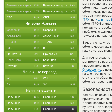
могут располагатьс
Банковская карта
Банковская карта
BYN
BYN
обменника, надо вс
Банковская карта
Банковская карта
обменник вы не наш
KZT
KZT
что возникли време
СБП
СБП
RUB
RUB
(TRX)
на
Наличные 
Интернет-банкинг
обмен TRON cryptoc
пожалуйста, сообщ
Сбербанк
Сбербанк
RUB
RUB
проблемы с админис
текущего направле
Альфа-Банк
Альфа-Банк
RUB
RUB
Т-Банк
Т-Банк
RUB
RUB
Зачастую получает
обмена через наш м
ВТБ
ВТБ
RUB
RUB
нашу систему монит
Приват 24
Приват 24
UAH
UAH
Для точного расчет
Kaspi Bank
Kaspi Bank
KZT
KZT
мониторинге всегд
предоставленные н
Revolut
Revolut
EUR
EUR
Оповещение
, с по
Денежные переводы
на электронную поч
отсутствия обменн
WU
WU
USD
USD
обменов через тра
ЗК
ЗК
RUB
RUB
Безопасност
Наличные деньги
Каждый из обменны
Наличные
Наличные
USD
USD
при этом команда 
Использование мон
Наличные
Наличные
RUB
RUB
пунктах. При выбор
Наличные
Наличные
EUR
EUR
размер резервов и 