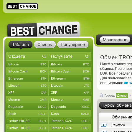
Мониторинг
Таблица
Список
Популярное
Обмен TRON
Ниже в списке пе
Bitcoin
Bitcoin
BTC
BTC
обмена. При опре
Bitcoin Cash
Bitcoin Cash
BCH
BCH
EUR. Все предлаг
Для пользователе
Ethereum
Ethereum
ETH
ETH
специальное
в
Litecoin
Litecoin
LTC
LTC
XRP
XRP
XRP
XRP
Город:
Днепр
Monero
Monero
XMR
XMR
Курсы обмена
Dogecoin
Dogecoin
DOGE
DOGE
Dash
Dash
DASH
DASH
Обменни
Tether ERC20
Tether ERC20
USDT
USDT
Payex24
Tether TRC20
Tether TRC20
USDT
USDT