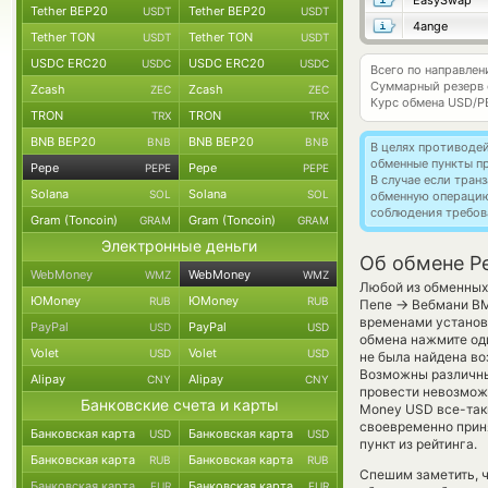
EasySwap
Tether BEP20
Tether BEP20
USDT
USDT
4ange
Tether TON
Tether TON
USDT
USDT
USDC ERC20
USDC ERC20
USDC
USDC
Всего по направлен
Суммарный резерв
Zcash
Zcash
ZEC
ZEC
Курс обмена
USD/P
TRON
TRON
TRX
TRX
BNB BEP20
BNB BEP20
BNB
BNB
В целях противоде
обменные пункты п
Pepe
Pepe
PEPE
PEPE
В случае если тра
Solana
Solana
SOL
SOL
обменную операци
соблюдения требов
Gram (Toncoin)
Gram (Toncoin)
GRAM
GRAM
Электронные деньги
Об обмене P
WebMoney
WebMoney
WMZ
WMZ
Любой из обменных 
ЮMoney
ЮMoney
RUB
RUB
→
Пепе
Вебмани ВМЗ
временами установл
PayPal
PayPal
USD
USD
обмена нажмите оди
Volet
Volet
USD
USD
не была найдена во
Возможны различны
Alipay
Alipay
CNY
CNY
провести невозможн
Банковские счета и карты
Money USD все-так
своевременно прин
Банковская карта
Банковская карта
USD
USD
пункт из рейтинга.
Банковская карта
Банковская карта
RUB
RUB
Спешим заметить, 
Банковская карта
Банковская карта
EUR
EUR