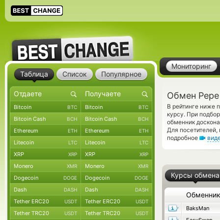
Мониторинг
Таблица
Список
Популярное
Обмен Pepe
В рейтинге ниже 
Bitcoin
Bitcoin
BTC
BTC
курсу. При подбо
Bitcoin Cash
Bitcoin Cash
BCH
BCH
обменник доскона
Для посетителей,
Ethereum
Ethereum
ETH
ETH
подробное
вид
Litecoin
Litecoin
LTC
LTC
XRP
XRP
XRP
XRP
Monero
Monero
XMR
XMR
Курсы обмена
Dogecoin
Dogecoin
DOGE
DOGE
Dash
Dash
DASH
DASH
Обменни
Tether ERC20
Tether ERC20
USDT
USDT
BaksMan
Tether TRC20
Tether TRC20
USDT
USDT