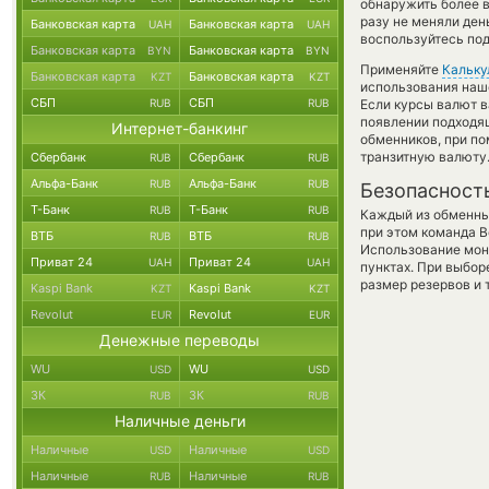
обнаружить более 
разу не меняли ден
Банковская карта
Банковская карта
UAH
UAH
воспользуйтесь под
Банковская карта
Банковская карта
BYN
BYN
Применяйте
Кальку
Банковская карта
Банковская карта
KZT
KZT
использования наше
СБП
СБП
RUB
RUB
Если курсы валют в
появлении подходящ
Интернет-банкинг
обменников, при п
транзитную валюту
Сбербанк
Сбербанк
RUB
RUB
Альфа-Банк
Альфа-Банк
RUB
RUB
Безопасност
Т-Банк
Т-Банк
RUB
RUB
Каждый из обменны
при этом команда 
ВТБ
ВТБ
RUB
RUB
Использование мон
Приват 24
Приват 24
UAH
UAH
пунктах. При выбор
размер резервов и 
Kaspi Bank
Kaspi Bank
KZT
KZT
Revolut
Revolut
EUR
EUR
Денежные переводы
WU
WU
USD
USD
ЗК
ЗК
RUB
RUB
Наличные деньги
Наличные
Наличные
USD
USD
Наличные
Наличные
RUB
RUB