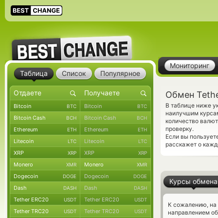
Мониторинг
Таблица
Список
Популярное
Обмен Teth
В таблице ниже у
Bitcoin
Bitcoin
BTC
BTC
наилучшим курсам
Bitcoin Cash
Bitcoin Cash
BCH
BCH
количество валют
проверку.
Ethereum
Ethereum
ETH
ETH
Если вы пользует
Litecoin
Litecoin
LTC
LTC
расскажет о кажд
XRP
XRP
XRP
XRP
Monero
Monero
XMR
XMR
Dogecoin
Dogecoin
DOGE
DOGE
Курсы обмена
Dash
Dash
DASH
DASH
Tether ERC20
Tether ERC20
USDT
USDT
К сожалению, на
Tether TRC20
Tether TRC20
USDT
USDT
направлением об