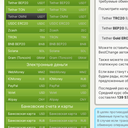
требуемые обмен
Tether BEP20
Tether BEP20
USDT
USDT
Посмотрите напр
Tether TON
Tether TON
USDT
USDT
Tether OMNI
Tether OMNI
USDT
USDT
Tether
TRC20
(
USDC ERC20
USDC ERC20
USDC
USDC
Tether
BEP20
(
Zcash
Zcash
ZEC
ZEC
TRON
TRON
TRX
TRX
Tether
Gold ER
BNB BEP20
BNB BEP20
BNB
BNB
Можете оставит
Solana
Solana
SOL
SOL
BestChange авто
Gram (Toncoin)
Gram (Toncoin)
GRAM
GRAM
Также можете о
Электронные деньги
платежную систе
Если вам станут
WebMoney
WebMoney
WMZ
WMZ
будем рады, есл
ЮMoney
ЮMoney
RUB
RUB
предложенные об
PayPal
PayPal
USD
USD
Последний раз к
Volet
Volet
Средний курс об
USD
USD
составлял
139 5
Alipay
Alipay
CNY
CNY
Банковские счета и карты
В целях противоде
Банковская карта
Банковская карта
USD
USD
обменные пункты п
Банковская карта
Банковская карта
В случае если тра
RUB
RUB
обменную операци
Банковская карта
Банковская карта
EUR
EUR