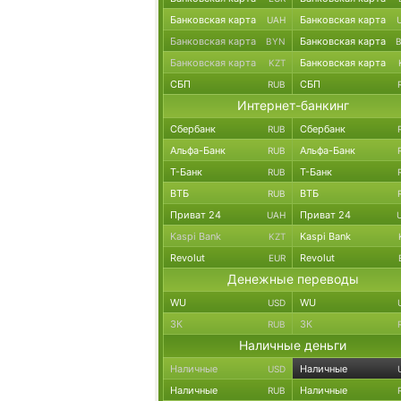
Банковская карта
Банковская карта
UAH
Банковская карта
Банковская карта
BYN
Банковская карта
Банковская карта
KZT
СБП
СБП
RUB
Интернет-банкинг
Сбербанк
Сбербанк
RUB
Альфа-Банк
Альфа-Банк
RUB
Т-Банк
Т-Банк
RUB
ВТБ
ВТБ
RUB
Приват 24
Приват 24
UAH
Kaspi Bank
Kaspi Bank
KZT
Revolut
Revolut
EUR
Денежные переводы
WU
WU
USD
ЗК
ЗК
RUB
Наличные деньги
Наличные
Наличные
USD
Наличные
Наличные
RUB