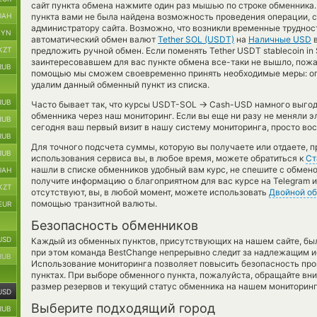
сайт пункта обмена нажмите один раз мышью по строке обменника.
UAH
пункта вами не была найдена возможность проведения операции, с
администратору сайта. Возможно, что возникли временные трудност
BYN
автоматический обмен валют
Tether SOL (USDT)
на
Наличные USD
в
KZT
предложить ручной обмен. Если поменять Tether USDT stablecoin in S
заинтересовавшем для вас пункте обмена все-таки не вышло, пожа
RUB
помощью мы сможем своевременно принять необходимые меры: оп
удалим данный обменный пункт из списка.
RUB
→
Часто бывает так, что курсы USDT-SOL
Cash-USD намного выгодн
обменника через наш мониторинг. Если вы еще ни разу не меняли 
RUB
сегодня ваш первый визит в нашу систему мониторинга, просто вос
RUB
Для точного подсчета суммы, которую вы получаете или отдаете, 
RUB
использования сервиса вы, в любое время, можете обратиться к
Ст
нашли в списке обменников удобный вам курс, не спешите с обмен
UAH
получите информацию о благоприятном для вас курсе на Telegram и
KZT
отсутствуют, вы, в любой момент, можете использовать
Двойной о
помощью транзитной валюты.
EUR
Безопасность обменников
USD
Каждый из обменных пунктов, присутствующих на нашем сайте, бы
при этом команда BestChange непрерывно следит за надлежащим и
RUB
Использование мониторинга позволяет повысить безопасность пр
пунктах. При выборе обменного пункта, пожалуйста, обращайте вн
размер резервов и текущий статус обменника на нашем мониторинг
USD
Выберите подходящий город
RUB