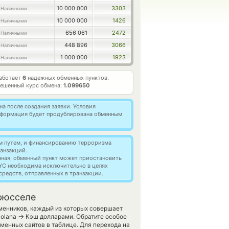
10 000 000
3303
 Наличными
10 000 000
1426
 Наличными
656 061
2472
 Наличными
448 896
3066
 Наличными
1 000 000
1923
 Наличными
аботает
6
надежных обменных пунктов.
ешенный курс обмена:
1.099650
а после создания заявки. Условия
информация будет продублирована обменным
м путем, и финансированию терроризма
анзакций.
нная, обменный пункт может приостановить
YC необходима исключительно в целях
редств, отправленных в транзакции.
Брюсселе
менников, каждый из которых совершает
→
Solana
Кэш долларами. Обратите особое
менных сайтов в таблице. Для перехода на