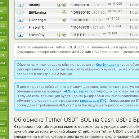
SDT
от 11 000
Bitality
1.09890110
1
USDT SOL
USD
SDT
от 10 947
BitFlaming
1.09890110
1
USDT SOL
USD
SDT
от 11 123
UAchanger
1.11000111
1
USDT SOL
USD
SDC
от 12 434
First-BTC
1.11016870
1
USDT SOL
USD
ZEC
от 12 163
LovanPay
1.11111111
1
USDT SOL
USD
TRX
Всего по направлению Tether SOL (USDT)
Наличные USD в Брюсселе р
→
BNB
Суммарный резерв обменников:
32 622 346
USD Наличными.
Средневзв
SOL
RAM
Обмены наличных средств обычно проводятся
без фиксации
курса обмен
фиксирования курса смотрите на сайте обменного пункта. Также эта 
сервисом в электронном письме.
MZ
RUB
В целях противодействия легализации доходов, полученных преступны
обменные пункты проводят
AML-проверки
поступающих от клиентов тр
USD
В случае если транзакция будет идентифицирована как высокорискова
обменную операцию для проведения
процедуры KYC
. Информация по K
USD
соблюдения требований AML/KYC для последующего разблокирования с
CNY
Об обмене Tether USDT SOL на Cash USD в 
USD
В приведенной таблице вы имеете возможность увидеть список об
RUB
ручной или автоматический обмен Стейблкоин Tether USDT в сети 
внимание на метки, которые иногда установлены около названий об
EUR