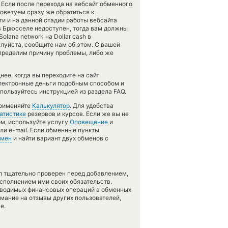
 Если после перехода на вебсайт обменного
оветуем сразу же обратиться к
и и на данной стадии работы вебсайта
 Брюсселе недоступен, тогда вам должны
olana network на Dollar cash в
луйста, сообщите нам об этом. С вашей
ределим причину проблемы, либо же
ее, когда вы переходите на сайт
электронные деньги подобным способом и
пользуйтесь инструкцией из раздела FAQ.
применяйте
Калькулятор
. Для удобства
атистике
резервов и курсов. Если же вы не
ом, используйте услугу
Оповещение
и
ли e-mail. Если обменные пункты
бмен
и найти вариант двух обменов с
л тщательно проверен перед добавлением,
сполнением ими своих обязательств.
оводимых финансовых операций в обменных
имание на отзывы других пользователей,
е.