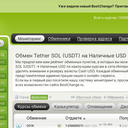
Уже видели новый BestChange? Пригла
Всего курсов:
1246
Мониторинг
Обменники
Проверка адреса
Пар
е
Обмен Tether SOL (USDT) на Наличные USD
Мы предлагаем вам рейтинг обменных пунктов, в которых вы мож
BTC
→
SOL (USDT)
Наличные USD по наилучшим курсам в сети Интерне
BCH
уделять внимание и резерву валюты Cash USD. Каждый обменный
представителями администрации нашего онлайн-сервиса.
ETH
Если вы в первый раз посетили нашу систему мониторинга, прос
LTC
всех возможностях сайта BestChange.ru.
XRP
XMR
Город:
Брюссель
Обратный обмен
Избранное
OGE
Курсы обмена
Калькулятор
Оповещение
Дво
ASH
SDT
Обменник
Отдаете
Пол
▲
SDT
от 16 484
001K
1.09889011
1
USDT SOL
USD