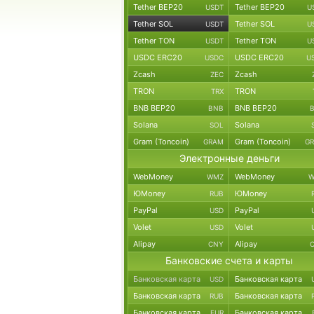
Tether BEP20
Tether BEP20
USDT
U
Tether SOL
Tether SOL
USDT
U
Tether TON
Tether TON
USDT
U
USDC ERC20
USDC ERC20
USDC
U
Zcash
Zcash
ZEC
TRON
TRON
TRX
BNB BEP20
BNB BEP20
BNB
Solana
Solana
SOL
Gram (Toncoin)
Gram (Toncoin)
GRAM
G
Электронные деньги
WebMoney
WebMoney
WMZ
W
ЮMoney
ЮMoney
RUB
PayPal
PayPal
USD
Volet
Volet
USD
Alipay
Alipay
CNY
Банковские счета и карты
Банковская карта
Банковская карта
USD
Банковская карта
Банковская карта
RUB
Банковская карта
Банковская карта
EUR