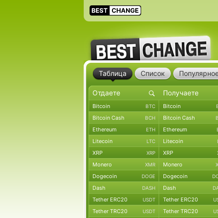
Таблица
Список
Популярно
Bitcoin
Bitcoin
BTC
Bitcoin Cash
Bitcoin Cash
BCH
Ethereum
Ethereum
ETH
Litecoin
Litecoin
LTC
XRP
XRP
XRP
Monero
Monero
XMR
Dogecoin
Dogecoin
DOGE
D
Dash
Dash
DASH
D
Tether ERC20
Tether ERC20
USDT
U
Tether TRC20
Tether TRC20
USDT
U