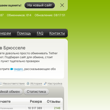
На новый сайт
шаем оценить!
087
Обменников:
614
Обновление:
08:17:51
тнерам
Помощь
FAQ
Контакты
 в Брюсселе
ете довольно просто обменивать Tether
т. Подбирая сайт для обмена, стоит
 пункт тщательно проверен
мотрите
видео
, рассказывающее обо
Несоответствие
История
Настройка
йной обмен
Статистика
учаете
Резерв
Отзывы
10 517 389
2146
 Наличными